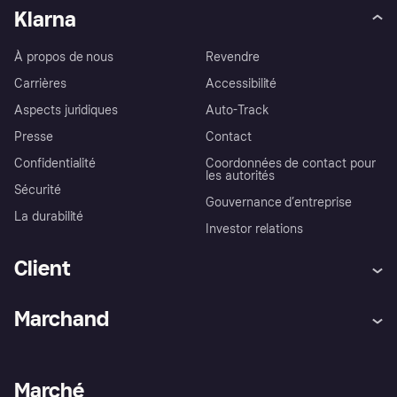
Klarna
À propos de nous
Revendre
Carrières
Accessibilité
Aspects juridiques
Auto-Track
Presse
Contact
Confidentialité
Coordonnées de contact pour
les autorités
Sécurité
Gouvernance d’entreprise
La durabilité
Investor relations
Client
Aide
Réclamations
Marchand
Login
Protection contre la fraude
Support Marchand
Portail développeurs
L'appli shopping de Klarna
Paramètres de confidentialité
Portail Marchand
Statut opérationnel
Marché
Explorez les magasins
Votre droit de rétractation