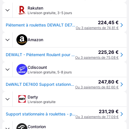
Rakuten
Livraison gratuite
,
3-5 jours
224,45 €
Piétement à roulettes DEWALT DE7400 pour DW744/DW745
Ou 3 paiements de 74,81 €
Amazon
225,26 €
DEWALT - Piètement Roulant pour Scies à Table - DE7400-XJ - Support Stationnaire Léger et Facilement Transportable en Aluminium - 83x91cm - Poids 15,5kg - Charge d’Utilisation Maximum 68kg
Ou 3 paiements de 75,08 €
Cdiscount
Livraison gratuite
,
5-8 jours
247,80 €
DeWALT DE7400 Support stationnaire scies à table
Ou 3 paiements de 82,60 €
Darty
Livraison gratuite
231,29 €
Support stationnaire à roulettes - pour DW744 et DW745 - DE7400
Ou 3 paiements de 77,09 €
Contorion