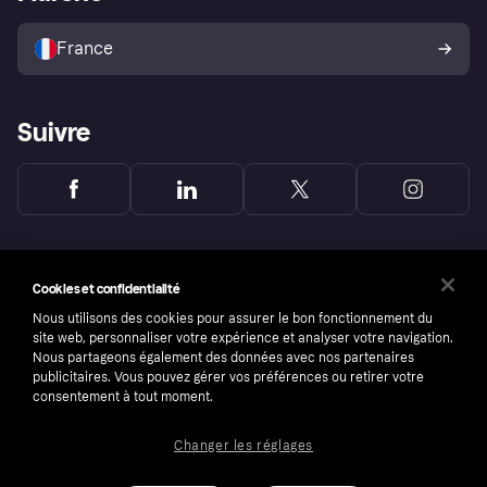
Vendre avec Klarna
Plateformes et partenaires
Politique de protection de
l’acheteur Klarna
France
Suivre
Cookies et confidentialité
Nous utilisons des cookies pour assurer le bon fonctionnement du
site web, personnaliser votre expérience et analyser votre navigation.
Nous partageons également des données avec nos partenaires
publicitaires. Vous pouvez gérer vos préférences ou retirer votre
consentement à tout moment.
Changer les réglages
Copyright © 2005-2026 Klarna Bank AB (publ). Headquarters: Stockholm, Sweden. All
rights reserved. Klarna Bank AB (publ). Sveavägen 46, 111 34 Stockholm. Organization