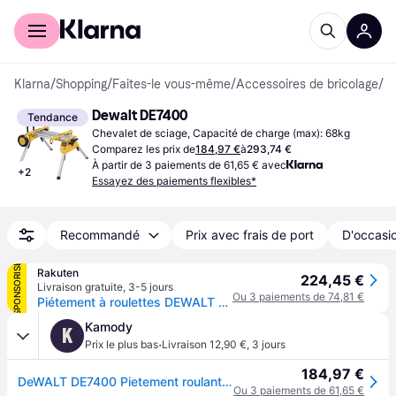
Acheter avec Klarna
Espace entreprises
Klarna
/
Shopping
/
Faites-le vous-même
/
Accessoires de bricolage
/
Ch
Dewalt DE7400
Tendance
Chevalet de sciage, Capacité de charge (max): 68kg
Comparez les prix de
184,97 €
à
293,74 €
À partir de 3 paiements de 61,65 € avec
+
2
Essayez des paiements flexibles*
Recommandé
Prix avec frais de port
D'occasio
SPONSORISÉ
Rakuten
224,45 €
Livraison gratuite
,
3-5 jours
Ou 3 paiements de 74,81 €
Piétement à roulettes DEWALT DE7400 pour DW744/DW745
Kamody
K
·
Prix le plus bas
Livraison 12,90 €
,
3 jours
184,97 €
DeWALT DE7400 Pietement roulant pour scies a table
Ou 3 paiements de 61,65 €