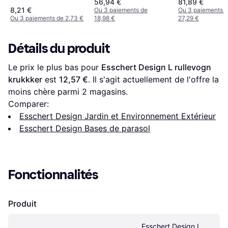
56,94 €
81,89 €
8,21 €
Ou 3 paiements de
Ou 3 paiements 
Ou 3 paiements de 2,73 €
18,98 €
27,29 €
Détails du produit
Le prix le plus bas pour 
Esschert Design L rullevogn 
krukkker
 est 
12,57 €
. Il s'agit actuellement de l'offre la 
moins chère parmi 
2
 magasins.
Comparer:
Esschert Design Jardin et Environnement Extérieur
Esschert Design Bases de parasol
Fonctionnalités
Produit
Esschert Design L 