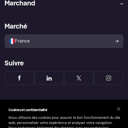
Marchand
Login
Protection contre la fraude
Support Marchand
Portail développeurs
L'appli shopping de Klarna
Paramètres de confidentialité
Portail Marchand
Statut opérationnel
Marché
Explorez les magasins
Votre droit de rétractation
Vendre avec Klarna
Plateformes et partenaires
Politique de protection de
l’acheteur Klarna
France
Suivre
Cookies et confidentialité
Nous utilisons des cookies pour assurer le bon fonctionnement du site
web, personnaliser votre expérience et analyser votre navigation.