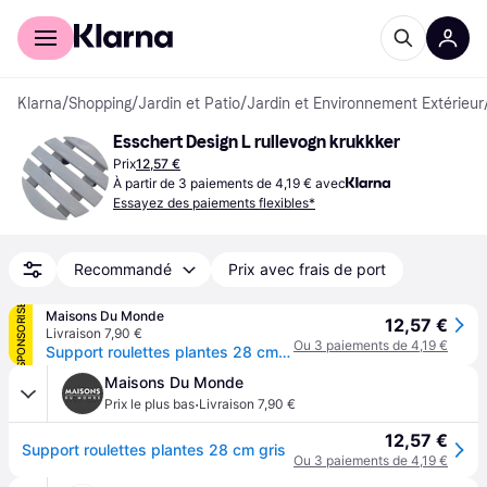
Acheter avec Klarna
Espace entreprises
Klarna
/
Shopping
/
Jardin et Patio
/
Jardin et Environnement Extérieur
Esschert Design L rullevogn krukkker
Prix
12,57 €
À partir de 3 paiements de 4,19 € avec
Essayez des paiements flexibles*
Recommandé
Prix avec frais de port
SPONSORISÉ
Maisons Du Monde
12,57 €
Livraison 7,90 €
Ou 3 paiements de 4,19 €
Support roulettes plantes 28 cm gris
Maisons Du Monde
·
Prix le plus bas
Livraison 7,90 €
12,57 €
Support roulettes plantes 28 cm gris
Ou 3 paiements de 4,19 €