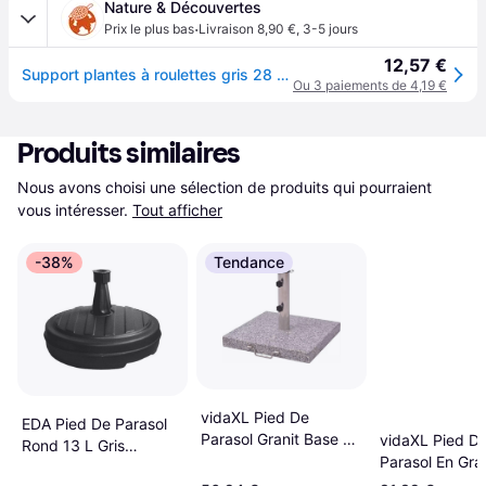
Nature & Découvertes
·
Prix le plus bas
Livraison 8,90 €
,
3-5 jours
12,57 €
Support plantes à roulettes gris 28 cm
Ou 3 paiements de 4,19 €
Produits similaires
Nous avons choisi une sélection de produits qui pourraient 
vous intéresser.
Tout afficher
-38%
Tendance
vidaXL Pied De
EDA Pied De Parasol
Parasol Granit Base de
vidaXL Pied D
Rond 13 L Gris
Parasol 45 cm 30kg
Parasol En Gra
Anthracite 0.7kg
kg 30kg