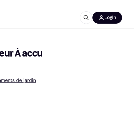
Login
lus d'informations
de bureau
u'est-ce que Klarna?
ur À accu 
ments de jardin
catégories