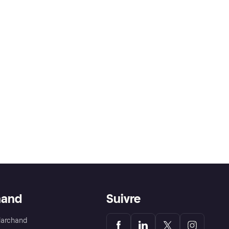
hand
Suivre
Marchand