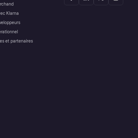
archand
ec Klarna
éveloppeurs
érationnel
es et partenaires