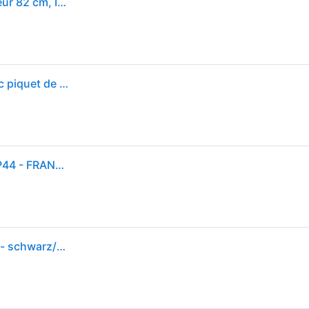
FRANDSEN Lampe sur piquet LED Grasp, noir, hauteur 82 cm, IP44 dimmable, noir, Inox, Design
Frandsen - Grasp LED Lampe d'extérieur à accu avec piquet de terre, noir - Noir
Lampe sur piquet LED Grasp, noir, hauteur 82 cm, IP44 - FRANDSEN - Design - Acier inoxydable - À ampoule unique
Frandsen - Lampe à batterie avec piquet LED Grasp - schwarz/pulverbeschichtet/LxBxH 25x15x82cm/1xFrandsen ONE enthalten/max. 4W/dimmbar/ 2700K/ 150/75