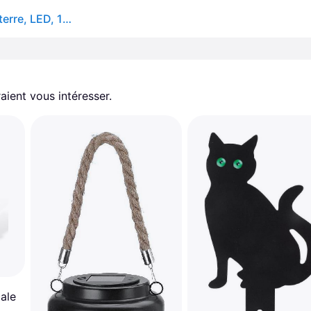
Frandsen Grasp Lampadaire sans fil avec piquet de terre, LED, 136782,
aient vous intéresser.
ale