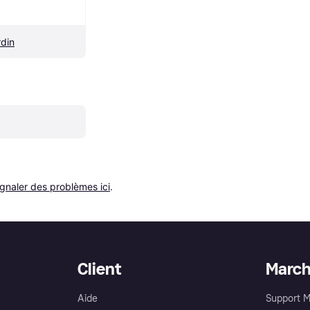
din
ignaler des problèmes ici
.
Client
Marc
Aide
Support 