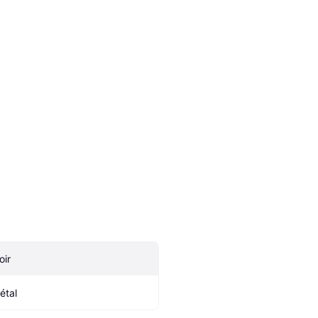
oir
étal