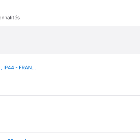
onnalités
Lampe sur piquet LED Grasp, noir, hauteur 82 cm, IP44 - FRANDSEN - Design - Acier inoxydable - À ampoule unique