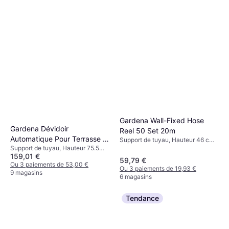
Gardena Wall-Fixed Hose
Gardena Dévidoir
Reel 50 Set 20m
Automatique Pour Terrasse M
Support de tuyau, Hauteur 46 cm,
Support de tuyau, Hauteur 75.5
Largeur 39.5 cm, Longueur 20 m
Tuyau 20 m 1 pc 20m
159,01 €
cm, Largeur 42.6 cm, Longueur
Diamètre du tuyau: 13 mm
59,79 €
40.6 cm, Diamètre du tuyau: 11
Ou 3 paiements de 53,00 €
Ou 3 paiements de 19,93 €
mm
9 magasins
6 magasins
Tendance