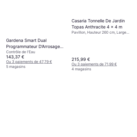
6100/5 Inox Automatic Nr.
Pompe Submersible, Irrigation,
1773-61
268,84 €
Hauteur 50 cm, Largeur 14.9 cm,
Longueur 14.9 cm, Puissance
Ou 3 paiements de 89,61 €
Casaria Tonnelle De Jardin
(max) 1100 W, Pression maximale
9+ magasins
Topas Anthracite 4 x 4 m
4.7 bar
Pavillon, Hauteur 260 cm, Largeur
400 cm, Longueur 300 cm
Gardena Smart Dual
Programmateur D’Arrosage
Contrôle de l'Eau
19034-20
143,37 €
215,99 €
Ou 3 paiements de 47,79 €
Ou 3 paiements de 71,99 €
5 magasins
4 magasins