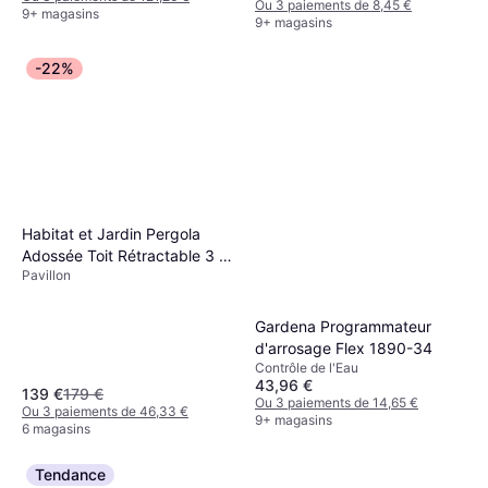
Ou 3 paiements de 8,45 €
9+ magasins
9+ magasins
-22%
Habitat et Jardin Pergola
Adossée Toit Rétractable 3 x
Pavillon
4 m Gris Anthracite
Gardena Programmateur
d'arrosage Flex 1890-34
Contrôle de l'Eau
43,96 €
139 €
179 €
Ou 3 paiements de 14,65 €
Ou 3 paiements de 46,33 €
9+ magasins
6 magasins
Tendance