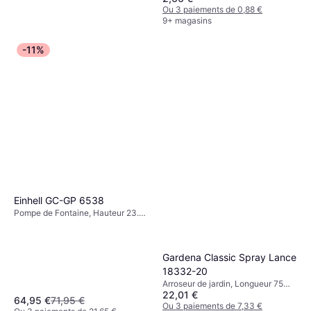
Ou 3 paiements de 0,88 €
9+ magasins
-11%
Gardena Robinet De Jardin
Pipeline 08252-20
38,38 €
Ou 3 paiements de 12,79 €
9+ magasins
Einhell GC-GP 6538
Pompe de Fontaine, Hauteur 23.5
cm, Largeur 20.5 cm, Longueur 37
cm, Puissance (max) 650 W,
Pression maximale 3.6 bar
Gardena Classic Spray Lance
18332-20
Arroseur de jardin, Longueur 75
22,01 €
cm, Pulvérisation: 1
64,95 €
71,95 €
Ou 3 paiements de 7,33 €