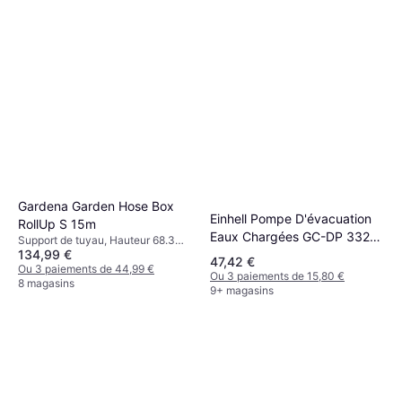
Gardena Garden Hose Box
Einhell Pompe D'évacuation
RollUp S 15m
Eaux Chargées GC-DP 3325
Support de tuyau, Hauteur 68.3
9500 L/h 6 m
134,99 €
cm, Longueur 15 m Pulvérisation:
47,42 €
2, Diamètre du tuyau: 11 mm
Ou 3 paiements de 44,99 €
Ou 3 paiements de 15,80 €
8 magasins
9+ magasins