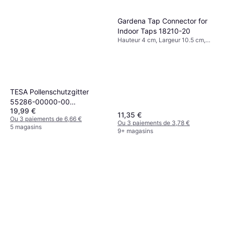
Gardena Tap Connector for
Indoor Taps 18210-20
Hauteur 4 cm, Largeur 10.5 cm,
Longueur 22.2 cm
TESA Pollenschutzgitter
55286-00000-00
19,99 €
Pollenbeskyttelsesgitter
11,35 €
Ou 3 paiements de 6,66 €
1500
Ou 3 paiements de 3,78 €
5 magasins
9+ magasins