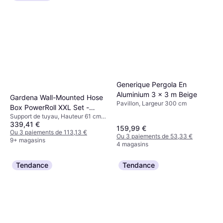
Generique Pergola En
Aluminium 3 x 3 m Beige
Gardena Wall-Mounted Hose
Pavillon, Largeur 300 cm
Box PowerRoll XXL Set -
Support de tuyau, Hauteur 61 cm,
White 40m
339,41 €
Longueur 26.1 cm, Longueur 40 m
159,99 €
Diamètre du tuyau: 13 mm
Ou 3 paiements de 113,13 €
Ou 3 paiements de 53,33 €
9+ magasins
4 magasins
Tendance
Tendance