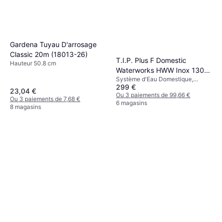
Gardena Tuyau D'arrosage
Classic 20m (18013-26)
T.I.P. Plus F Domestic
Hauteur 50.8 cm
Waterworks HWW Inox 1300
Système d'Eau Domestique,
4350
299 €
Alimentation en Eau, Puissance
23,04 €
(max) 1200 W, Pression maximale
Ou 3 paiements de 99,66 €
Ou 3 paiements de 7,68 €
5 bar
6 magasins
8 magasins