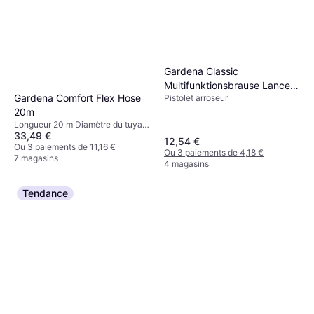
Gardena Classic
Multifunktionsbrause Lance
Gardena Comfort Flex Hose
Pistolet arroseur
Darrosage 4 Jets
20m
Longueur 20 m Diamètre du tuyau:
33,49 €
13 mm
12,54 €
Ou 3 paiements de 11,16 €
Ou 3 paiements de 4,18 €
7 magasins
4 magasins
Tendance