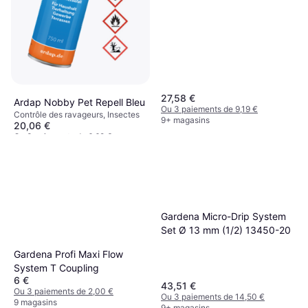
27,58 €
Ardap Nobby Pet Repell Bleu
Ou 3 paiements de 9,19 €
Contrôle des ravageurs, Insectes
9+ magasins
20,06 €
Ou 3 paiements de 6,68 €
4 magasins
Gardena Micro-Drip System
Set Ø 13 mm (1/2) 13450-20
Gardena Profi Maxi Flow
System T Coupling
6 €
43,51 €
Ou 3 paiements de 2,00 €
Ou 3 paiements de 14,50 €
9 magasins
9+ magasins