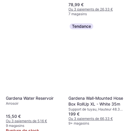
78,99 €
Ou 3 paiements de 26,33 €
7 magasins
Tendance
Gardena Water Reservoir
Gardena Wall-Mounted Hose
Arrosoir
Box RollUp XL - White 35m
Support de tuyau, Hauteur 48.3
Home Deluxe Pare-vue En
199 €
cm, Largeur 26.2 cm, Longueur
Acier De Qualité Aurelia
15,50 €
65.7 cm, Longueur 35 m Diamètre
Ou 3 paiements de 66,33 €
Projection
Ou 3 paiements de 5,16 €
du tuyau: 13 mm
9+ magasins
199 €
9 magasins
Rupture de stock