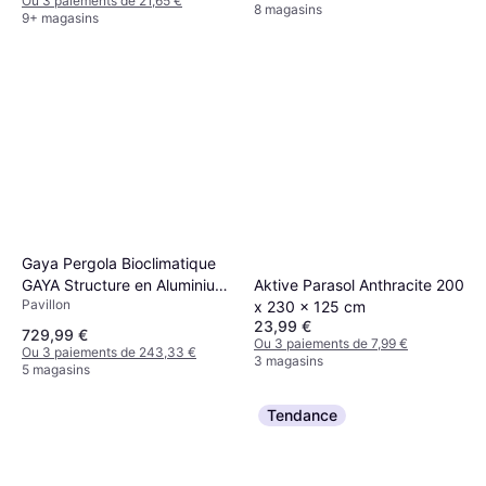
Ou 3 paiements de 21,65 €
8 magasins
9+ magasins
Gaya Pergola Bioclimatique
GAYA Structure en Aluminium
Aktive Parasol Anthracite 200
Pavillon
et en Acier 290x290xH240
x 230 x 125 cm
23,99 €
cm Gris
729,99 €
Ou 3 paiements de 7,99 €
Ou 3 paiements de 243,33 €
3 magasins
5 magasins
Tendance