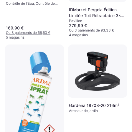
Contrôle de l'Eau, Contrôle de
l'application
IDMarket Pergola Édition
Limitée Toit Rétractable 3x4
Pavillon
M et 4 Rideaux Gris
279,99 €
Anthracite
169,90 €
Ou 3 paiements de 93,33 €
Ou 3 paiements de 56,63 €
4 magasins
5 magasins
Gardena 18708-20 216m²
Arroseur de jardin