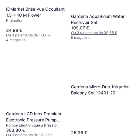
IDMarket Brise Vue Occultant
1.5 x 10 M Flower
Gardena AquaBloom Water
Projection
Reservoir Set
109,07 €
34,99 €
Ou 3 paiements de 36,35 €
Ou 3 paiements de 11,66 €
9 magasins
4 magasins
Gardena Micro-Drip-Irrigation
Balcony Set 13401-20
Gardena LCD Inox Premium
Electronic Pressure Pump
Pompe Électronique à Pression,
6000/6E
363,80 €
Puissance (max) 1300 W, Pression
25,36 €
maximale 5.5 bar
Ou 3 paiements de 121,26 €