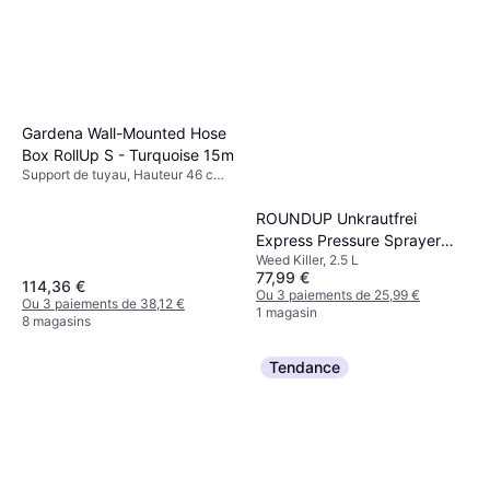
Gardena Wall-Mounted Hose
Box RollUp S - Turquoise 15m
Support de tuyau, Hauteur 46 cm,
Largeur 22.8 cm, Longueur 44.2
cm, Longueur 15 m Pulvérisation:
ROUNDUP Unkrautfrei
2, Diamètre du tuyau: 11 mm
Express Pressure Sprayer
Weed Killer, 2.5 L
2.5L
77,99 €
114,36 €
Ou 3 paiements de 25,99 €
Ou 3 paiements de 38,12 €
1 magasin
8 magasins
Tendance