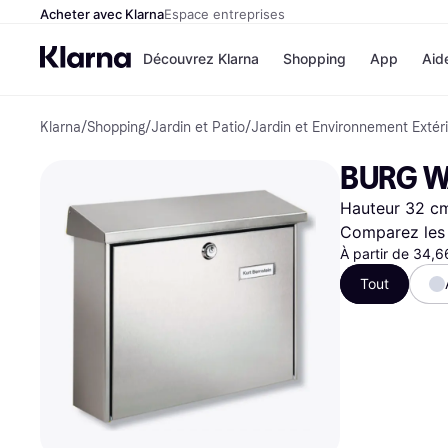
Acheter avec Klarna
Espace entreprises
Découvrez Klarna
Shopping
App
Aid
Klarna
/
Shopping
/
Jardin et Patio
/
Jardin et Environnement Extér
Options de paiem
Magasins
Toutes les options d
Cdiscoun
BURG W
paiement
Airbnb
Payer maintenant
Booking.
Hauteur 32 cm
Paiement en 3 fois
Temu
Paiement à 30 jours
JD Sport
Comparez les 
Klarna sur Apple Pa
À partir de 34,
Tout
Voir tous les