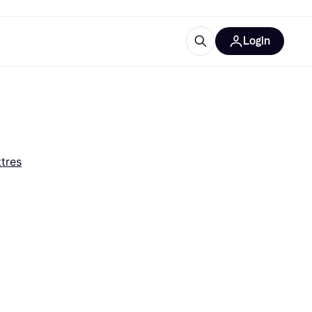
Login
lus d'informations
de bureau
u'est-ce que Klarna?
ttres
catégories