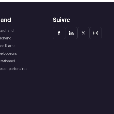
hand
Suivre
Marchand
archand
ec Klarna
éveloppeurs
érationnel
es et partenaires