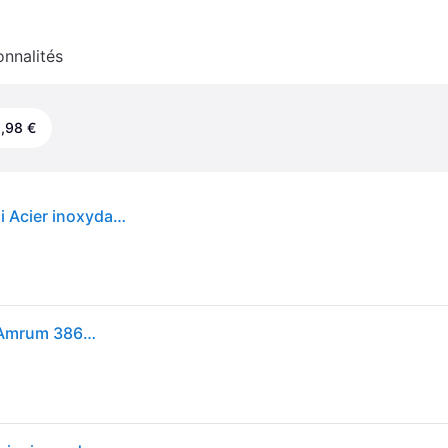
onnalités
,98 €
BURG-WÄCHTER Boîte aux lettres Amrum 3867 Ni Acier inoxydable Argenté
Boîte aux lettres Burg-Wächter en acier inoxydable Amrum 3867 Ni