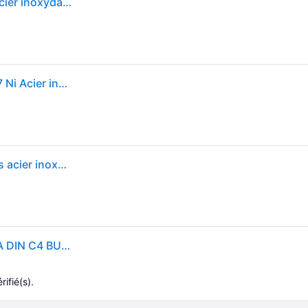
BURG-WÄCHTER Boîte aux lettres Amrum 3867 Ni Acier inoxydable Argenté
BURG-Wï¿½CHTER Boï¿½te aux lettres Amrum 3867 Ni Acier inoxydable Argentï¿½
Burg Wächter 8140 AMRUM 3867 NI Boîte aux lettres acier inoxydable argent avec serrure à clé
Briefkasten Amrum H.320mm, B.377mm T.115mm VA DIN C4 BURG-WÄCHTER
rifié(s).