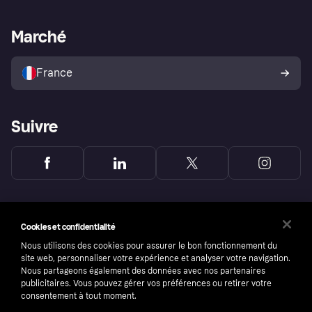
Support Marchand
Portail développeurs
L'appli shopping de Klarna
Paramètres de confidentialité
Portail Marchand
Statut opérationnel
Marché
Explorez les magasins
Votre droit de rétractation
Vendre avec Klarna
Plateformes et partenaires
Politique de protection de
l’acheteur Klarna
France
Suivre
Cookies et confidentialité
Nous utilisons des cookies pour assurer le bon fonctionnement du
site web, personnaliser votre expérience et analyser votre navigation.
Nous partageons également des données avec nos partenaires
publicitaires. Vous pouvez gérer vos préférences ou retirer votre
consentement à tout moment.