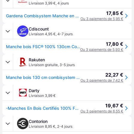
Livraison 3,99 €
,
4 jours
17,85 €
Gardena Combisystem Manche en bois 130 cm,100% GARDENA 3723-20
Ou 3 paiements de 5,95 €
Cdiscount
Livraison 4,95 €
,
4-7 jours
17,80 €
Manche bois FSC® 100% 130cm Combisystem® GARDENA - Support outils - Revêtement anti-dérapant - Garanti 25 ans - Beige
Ou 3 paiements de 5,93 €
Rakuten
Livraison gratuite
,
3-5 jours
22,27 €
Manche bois 130 cm combisystem Gardena
Ou 3 paiements de 7,42 €
Darty
Livraison 3,99 €
19,67 €
-Manches En Bois Certifiés 100% Fsc Combisystem- 3723-20
Ou 3 paiements de 6,55 €
Contorion
Livraison 8,95 €
,
2-4 jours