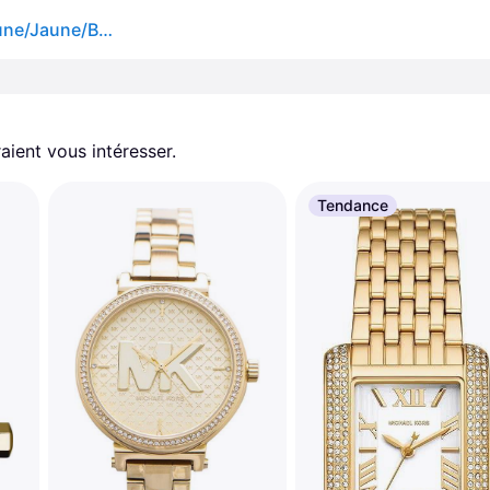
MONTRE MICHAEL KORS LENNOX - MK7229 - Or jaune/Jaune/Brillant
aient vous intéresser.
Tendance