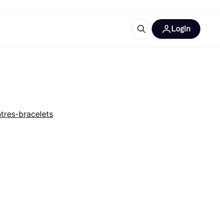
Login
lus d'informations
de bureau
u'est-ce que Klarna?
tres-bracelets
catégories