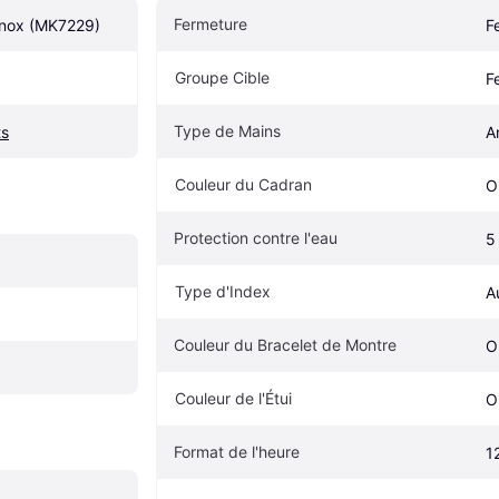
Fermeture
nnox (MK7229)
F
Groupe Cible
F
Type de Mains
ts
A
Couleur du Cadran
O
Protection contre l'eau
5
Type d'Index
A
Couleur du Bracelet de Montre
O
Couleur de l'Étui
O
Format de l'heure
1