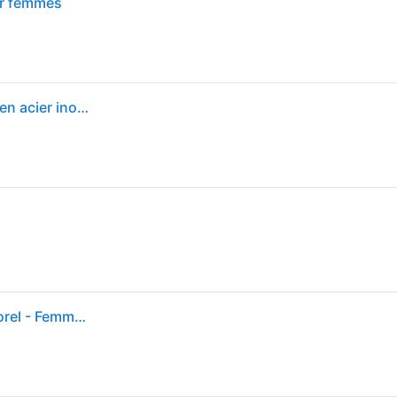
ur femmes
Montre pour femmes Michael Kors MK7229 Lennox en acier inoxydable doré
Michael Kors - Montre Lennox en Or - Choix intemporel - Femme - Accessoires - Jaune - Taille: ONE Size