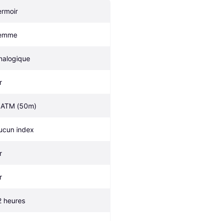
ermoir
emme
nalogique
r
 ATM (50m)
ucun index
r
r
2 heures