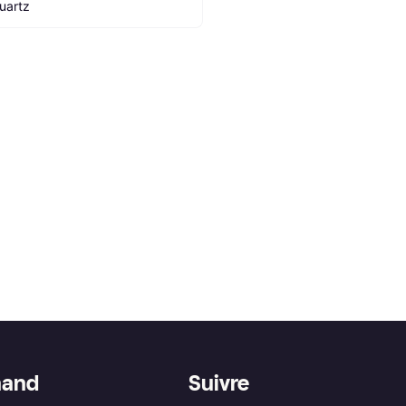
uartz
hand
Suivre