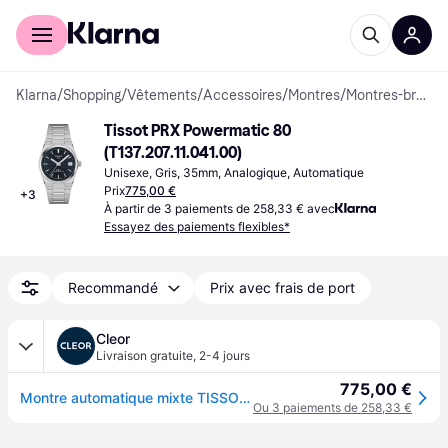
Acheter avec Klarna
Espace entreprises
Klarna
/
Shopping
/
Vêtements
/
Accessoires
/
Montres
/
Montres-bracelets
Tissot PRX Powermatic 80 
(T137.207.11.041.00)
Unisexe, Gris, 35mm, Analogique, Automatique
Prix
775,00 €
+
3
À partir de 3 paiements de 258,33 € avec
Essayez des paiements flexibles*
Recommandé
Prix avec frais de port
Cleor
Livraison gratuite
,
2-4 jours
775,00 €
Montre automatique mixte TISSOT PRX Bleu 35mm - Acier inoxydable
Ou 3 paiements de 258,33 €