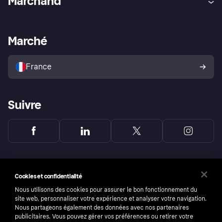
Marchand
Login
Protection contre la fraude
Support Marchand
Portail développeurs
L'appli shopping de Klarna
Paramètres de confidentialité
Portail Marchand
Statut opérationnel
Marché
Explorez les magasins
Votre droit de rétractation
Vendre avec Klarna
Plateformes et partenaires
Politique de protection de
l’acheteur Klarna
France
Suivre
Cookies et confidentialité
Nous utilisons des cookies pour assurer le bon fonctionnement du
site web, personnaliser votre expérience et analyser votre navigation.
Nous partageons également des données avec nos partenaires
publicitaires. Vous pouvez gérer vos préférences ou retirer votre