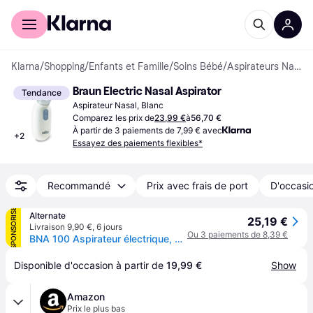
Acheter avec Klarna
Espace entreprises
Klarna
/
Shopping
/
Enfants et Famille
/
Soins Bébé
/
Aspirateurs Nasaux
Braun Electric Nasal Aspirator
Tendance
Aspirateur Nasal, Blanc
Comparez les prix de
23,99 €
à
56,70 €
À partir de 3 paiements de 7,99 € avec
+
2
Essayez des paiements flexibles*
Recommandé
Prix avec frais de port
D'occasio
SPONSORISÉ
Alternate
25,19 €
Livraison 9,90 €
,
6 jours
Ou 3 paiements de 8,39 €
BNA 100 Aspirateur électrique, Aspirateurs nasaux
Disponible d'occasion à partir de 
19,99 €
Show
Amazon
Prix le plus bas