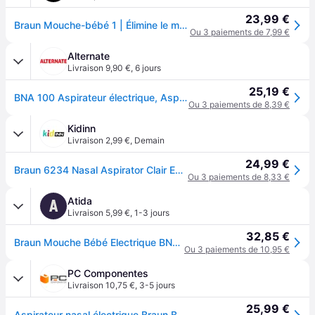
23,99 €
Braun Mouche-bébé 1 | Élimine le mucus | Débouche le nez | Aspiration électrique | 2 x d’aspiration | 2 tailles d’embouts | Nouveau-nés, bébés et enfants | Lavable au lave-vaisselle | BNA100
Ou 3 paiements de 7,99 €
Alternate
Livraison 9,90 €
,
6 jours
25,19 €
BNA 100 Aspirateur électrique, Aspirateurs nasaux
Ou 3 paiements de 8,39 €
Kidinn
Livraison 2,99 €
,
Demain
24,99 €
Braun 6234 Nasal Aspirator Clair Enfants
Ou 3 paiements de 8,33 €
Atida
A
Livraison 5,99 €
,
1-3 jours
32,85 €
Braun Mouche Bébé Electrique BNA 100
Ou 3 paiements de 10,95 €
PC Componentes
Livraison 10,75 €
,
3-5 jours
25,99 €
Aspirateur nasal électrique Braun BNA 100 blanc