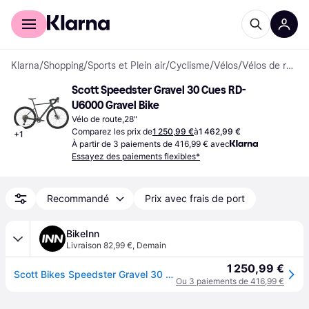
Acheter avec Klarna
Espace entreprises
Klarna
/
Shopping
/
Sports et Plein air
/
Cyclisme
/
Vélos
/
Vélos de route
Scott Speedster Gravel 30 Cues RD-
U6000 Gravel Bike
Vélo de route,28"
Comparez les prix de
1 250,99 €
à
1 462,99 €
+
1
À partir de 3 paiements de 416,99 € avec
Essayez des paiements flexibles*
Recommandé
Prix avec frais de port
BikeInn
Livraison 82,99 €
,
Demain
1 250,99 €
Scott Bikes Speedster Gravel 30 Cues Rd-u6000 10s 2026 Gravel Bike Noir XL
Ou 3 paiements de 416,99 €