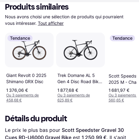
Produits similaires
Nous avons choisi une sélection de produits qui pourraient 
vous intéresser.
Tout afficher
Tendance
Tendance
Giant Revolt 0 2025
Trek Domane AL 5
Scott Speedst
Shimano GRX Disc
Gen 4 Disc Road Bike
2025 M - Cha
Matte Unisexe
Black Unisexe
1 376,06 €
1 877,68 €
1 681,97 €
Ou 3 paiements de
Ou 3 paiements de
Ou 3 paiements 
458,68 €
625,89 €
560,65 €
Détails du produit
Le prix le plus bas pour 
Scott Speedster Gravel 30 
Cues RD-U6000 Gravel Bike
 est 
1 250,99 €
. Il s'agit 