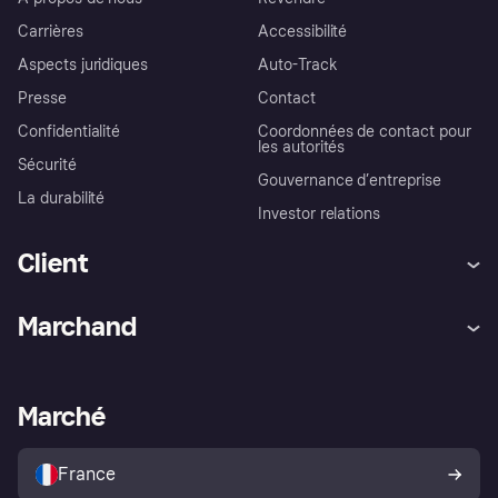
Carrières
Accessibilité
Aspects juridiques
Auto-Track
Presse
Contact
Confidentialité
Coordonnées de contact pour
les autorités
Sécurité
Gouvernance d’entreprise
La durabilité
Investor relations
Client
Aide
Réclamations
Marchand
Login
Protection contre la fraude
Support Marchand
Portail développeurs
L'appli shopping de Klarna
Paramètres de confidentialité
Portail Marchand
Statut opérationnel
Marché
Explorez les magasins
Votre droit de rétractation
Vendre avec Klarna
Plateformes et partenaires
Politique de protection de
l’acheteur Klarna
France