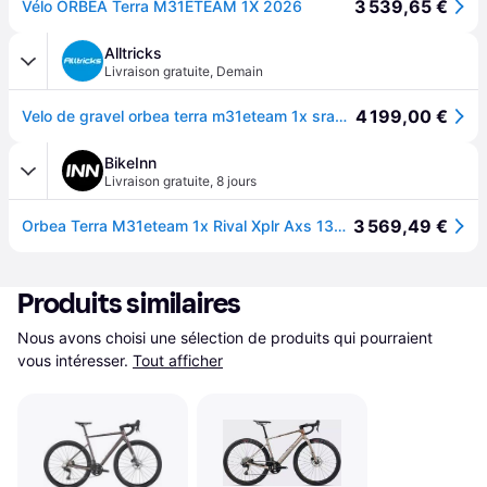
3 539,65 €
Vélo ORBEA Terra M31ETEAM 1X 2026
Alltricks
Livraison gratuite
,
Demain
4 199,00 €
Velo de gravel orbea terra m31eteam 1x sram rival xplr axs 13v 700 mm beige nickel marron met cinnamon 2026
BikeInn
Livraison gratuite
,
8 jours
3 569,49 €
Orbea Terra M31eteam 1x Rival Xplr Axs 13s 2026 Gravel Bike Beige XL
Produits similaires
Nous avons choisi une sélection de produits qui pourraient 
vous intéresser.
Tout afficher