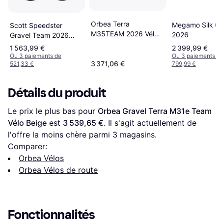
Orbea Terra
Megamo Silk 0
Scott Speedster
M35TEAM 2026 Vélos
2026
Gravel Team 2026
de Route Nickel
Shimano GRX 2x12sp
1 563,99 €
2 399,99 €
Ou 3 paiements de
Ou 3 paiements 
3 371,06 €
521,33 €
799,99 €
Détails du produit
Le prix le plus bas pour 
Orbea Gravel Terra M31e Team 
Vélo Beige
 est 
3 539,65 €
. Il s'agit actuellement de 
l'offre la moins chère parmi 
3
 magasins.
Comparer:
Orbea Vélos
Orbea Vélos de route
Fonctionnalités