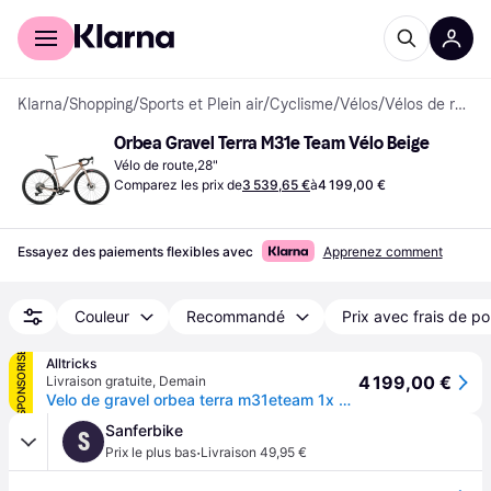
Acheter avec Klarna
Espace entreprises
Klarna
/
Shopping
/
Sports et Plein air
/
Cyclisme
/
Vélos
/
Vélos de route
Orbea Gravel Terra M31e Team Vélo Beige
Vélo de route,28"
Comparez les prix de
3 539,65 €
à
4 199,00 €
Essayez des paiements flexibles avec
Apprenez comment
Couleur
Recommandé
Prix avec frais de po
SPONSORISÉ
Alltricks
4 199,00 €
Livraison gratuite
,
Demain
Velo de gravel orbea terra m31eteam 1x sram rival xplr axs 13v 700 mm beige nickel marron met cinnamon 2026
Sanferbike
S
·
Prix le plus bas
Livraison 49,95 €