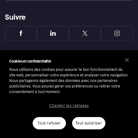
Suivre
Cookies et confidentialité
Nous utilisons des cookies pour assurer le bon fonctionnement du
site web, personnaliser votre expérience et analyser votre navigation.
Nous partageons également des données avec nos partenaires
publicitaires. Vous pouvez gérer vos préférences ou retirer votre
consentement à tout moment.
Changer les réglages
Copyright © 2005-2026 Klarna Bank AB (publ). Headquarters: Stockholm, Sweden. All
rights reserved. Klarna Bank AB (publ). Sveavägen 46, 111 34 Stockholm. Organization
number: 556737-0431
Tout refuser
Tout autoriser
Conditions
Cookies
Klarna.com