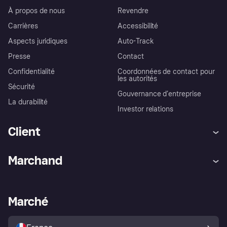
À propos de nous
Revendre
Carrières
Accessibilité
Aspects juridiques
Auto-Track
Presse
Contact
Confidentialité
Coordonnées de contact pour
les autorités
Sécurité
Gouvernance d’entreprise
La durabilité
Investor relations
Client
Aide
Réclamations
Marchand
Login
Protection contre la fraude
Support Marchand
Portail développeurs
L'appli shopping de Klarna
Paramètres de confidentialité
Portail Marchand
Statut opérationnel
Marché
Explorez les magasins
Votre droit de rétractation
Vendre avec Klarna
Plateformes et partenaires
Politique de protection de
l’acheteur Klarna