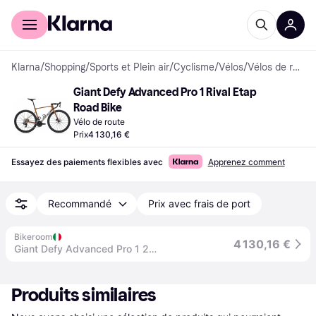
Acheter avec Klarna
Espace entreprises
Klarna
/
Shopping
/
Sports et Plein air
/
Cyclisme
/
Vélos
/
Vélos de route
Giant Defy Advanced Pro 1 Rival Etap 
Road Bike
Vélo de route
Prix
4 130,16 €
Essayez des paiements flexibles avec
Apprenez comment
Recommandé
Prix avec frais de port
Bikeroom
4 130,16 €
Giant Defy Advanced Pro 1 2025 - SRAM Rival eTap AXS 2x12sp - GIANT SLR 1 - 173 / L / Meteor Storm
Produits similaires