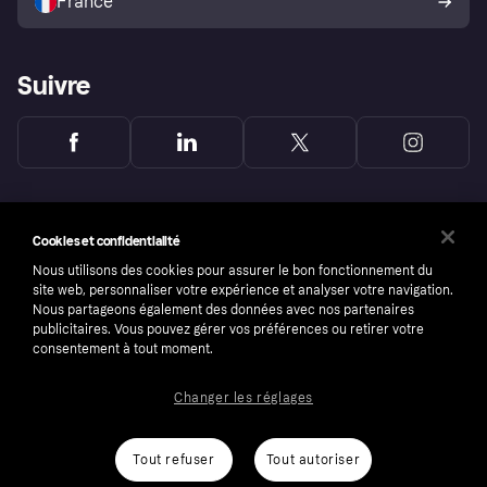
France
Suivre
Cookies et confidentialité
Nous utilisons des cookies pour assurer le bon fonctionnement du
site web, personnaliser votre expérience et analyser votre navigation.
Nous partageons également des données avec nos partenaires
publicitaires. Vous pouvez gérer vos préférences ou retirer votre
consentement à tout moment.
Changer les réglages
Copyright © 2005-2026 Klarna Bank AB (publ). Headquarters: Stockholm, Sweden. All
rights reserved. Klarna Bank AB (publ). Sveavägen 46, 111 34 Stockholm. Organization
number: 556737-0431
Tout refuser
Tout autoriser
Conditions
Cookies
Klarna.com