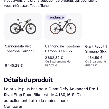
Nous avons choisi une sélection de produits qui pourraient 
vous intéresser.
Tout afficher
Tendance
Cannondale Topstone
Cannondale Vélo
Giant Revolt 1
Carbon 3 GRX 2x
Topstone Carbon LTD
Shimano GRX D
2025 51cm - Smoke
Shimano GRX Di2 12V
Wheelset
2 682,82 €
1 464,59 €
Black
Ou 3 paiements de
Ou 3 paiements 
6 445,29 €
894,27 €
488,19 €
Détails du produit
Le prix le plus bas pour 
Giant Defy Advanced Pro 1 
Rival Etap Road Bike
 est de 
4 130,16 €
. C'est 
actuellement l'offre la moins chère.
Comparer: