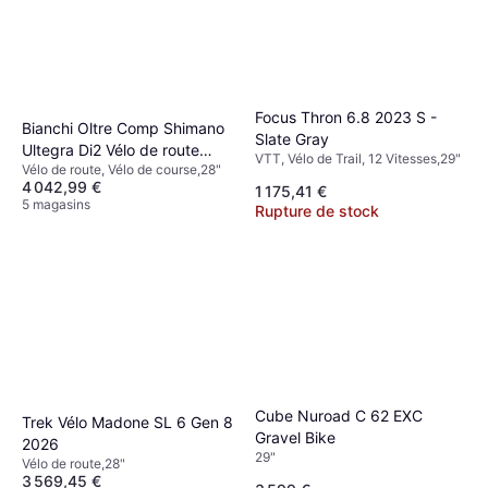
Focus Thron 6.8 2023 S -
Bianchi Oltre Comp Shimano
Slate Gray
Ultegra Di2 Vélo de route
VTT, Vélo de Trail, 12 Vitesses,29"
Vélo de route, Vélo de course,28"
homme bleu 12 vitesses
4 042,99 €
1 175,41 €
5 magasins
Rupture de stock
Cube Nuroad C 62 EXC
Trek Vélo Madone SL 6 Gen 8
Gravel Bike
2026
29"
Vélo de route,28"
3 569,45 €