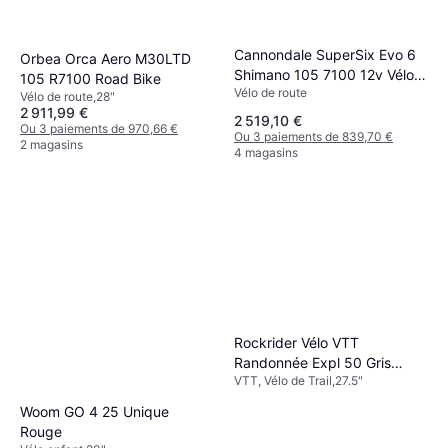
Cannondale SuperSix Evo 6
Orbea Orca Aero M30LTD
Shimano 105 7100 12v Vélo
105 R7100 Road Bike
Vélo de route
Route
Vélo de route,28"
2 911,99 €
2 519,10 €
Ou 3 paiements de 970,66 €
Ou 3 paiements de 839,70 €
2 magasins
4 magasins
Rockrider Vélo VTT
Randonnée Expl 50 Gris
VTT, Vélo de Trail,27.5"
Foncé
Woom GO 4 25 Unique
Rouge