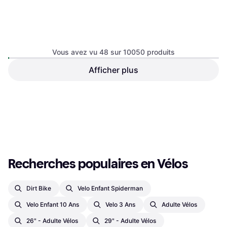
Vous avez vu 48 sur 10050 produits
Bianchi Oltre Comp 105 Di2
Afficher plus
Sun Baby Vélo Enfant Tiger
Road Bike Blue
Bike 20 Inch Roues
Vélo de route, Vélo de course, 12
Vélo enfant, 6 Vitesses,20"
Vitesses
219,77 €
Ou 3 paiements de 73,25 €
3 196,99 €
2 magasins
4 magasins
1
2
3
...
107
...
210
Recherches populaires en Vélos
Dirt Bike
Velo Enfant Spiderman
Velo Enfant 10 Ans
Velo 3 Ans
Adulte Vélos
26" - Adulte Vélos
29" - Adulte Vélos