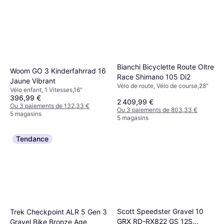
Bianchi Bicyclette Route Oltre
Woom GO 3 Kinderfahrrad 16
Race Shimano 105 Di2
Jaune Vibrant
Vélo de route, Vélo de course,28"
Vélo enfant, 1 Vitesses,16"
396,99 €
2 409,99 €
Ou 3 paiements de 132,33 €
Ou 3 paiements de 803,33 €
5 magasins
5 magasins
Tendance
Scott Speedster Gravel 10
Trek Checkpoint ALR 5 Gen 3
GRX RD-RX822 GS 12S
Gravel Bike Bronze Age