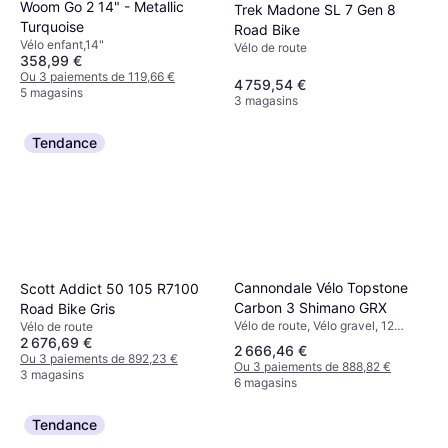
Woom Go 2 14" - Metallic
Trek Madone SL 7 Gen 8
Turquoise
Road Bike
Vélo enfant,14"
Vélo de route
358,99 €
Ou 3 paiements de 119,66 €
4 759,54 €
5 magasins
3 magasins
Tendance
Cannondale Vélo Topstone
Scott Addict 50 105 R7100
Carbon 3 Shimano GRX
Road Bike Gris
Vélo de route, Vélo gravel, 12
Vélo de route
Vitesses
2 676,69 €
2 666,46 €
Ou 3 paiements de 892,23 €
Ou 3 paiements de 888,82 €
3 magasins
6 magasins
Tendance