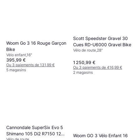
Scott Speedster Gravel 30
Woom Go 3 16 Rouge Garçon
Cues RD-U6000 Gravel Bike
Bike
Vélo de route,28"
Vélo enfant,16"
395,99 €
1 250,99 €
Ou 3 paiements de 131,99 €
Ou 3 paiements de 416,99 €
5 magasins
2 magasins
Cannondale SuperSix Evo 5
Shimano 105 Di2 R7150 12V
Woom GO 3 Vélo Enfant 16
Vélo de route
Vélo