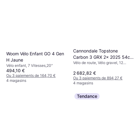
Cannondale Topstone
Woom Vélo Enfant GO 4 Gen
Carbon 3 GRX 2x 2025 54cm
H Jaune
Vélo de route, Vélo gravel, 12
- Chalk Unisexe
Vélo enfant, 7 Vitesses,20"
Vitesses,28"
494,10 €
2 682,82 €
Ou 3 paiements de 164,70 €
Ou 3 paiements de 894,27 €
4 magasins
4 magasins
Tendance