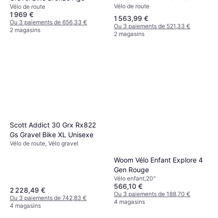
Vélo de route
Gravel Bike Beige
Vélo de route
1 969 €
1 563,99 €
Ou 3 paiements de 656,33 €
Ou 3 paiements de 521,33 €
2 magasins
2 magasins
Scott Addict 30 Grx Rx822
Gs Gravel Bike XL Unisexe
Vélo de route, Vélo gravel
Woom Vélo Enfant Explore 4
Gen Rouge
Vélo enfant,20"
566,10 €
2 228,49 €
Ou 3 paiements de 188,70 €
Ou 3 paiements de 742,83 €
4 magasins
4 magasins