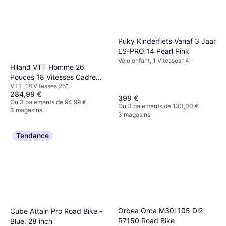
Puky Kinderfiets Vanaf 3 Jaar
LS-PRO 14 Pearl Pink
Vélo enfant, 1 Vitesses,14"
Hiland VTT Homme 26
Pouces 18 Vitesses Cadre
VTT, 18 Vitesses,26"
Acier Carbone
284,99 €
399 €
Ou 3 paiements de 94,99 €
Ou 3 paiements de 133,00 €
3 magasins
3 magasins
Tendance
Orbea Orca M30i 105 Di2
Cube Attain Pro Road Bike -
R7150 Road Bike
Blue, 28 inch