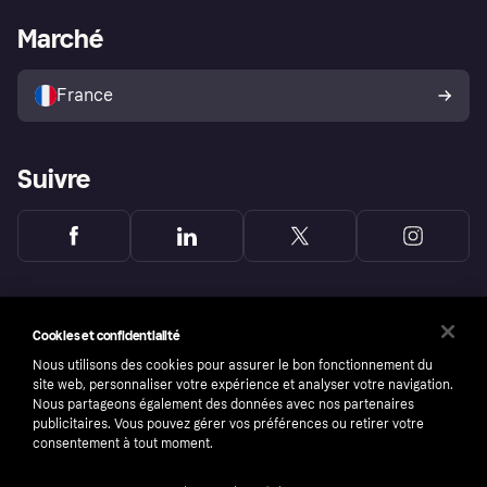
L'appli shopping de Klarna
Paramètres de confidentialité
Portail Marchand
Statut opérationnel
Marché
Explorez les magasins
Votre droit de rétractation
Vendre avec Klarna
Plateformes et partenaires
Politique de protection de
l’acheteur Klarna
France
Suivre
Cookies et confidentialité
Nous utilisons des cookies pour assurer le bon fonctionnement du
site web, personnaliser votre expérience et analyser votre navigation.
Nous partageons également des données avec nos partenaires
publicitaires. Vous pouvez gérer vos préférences ou retirer votre
consentement à tout moment.