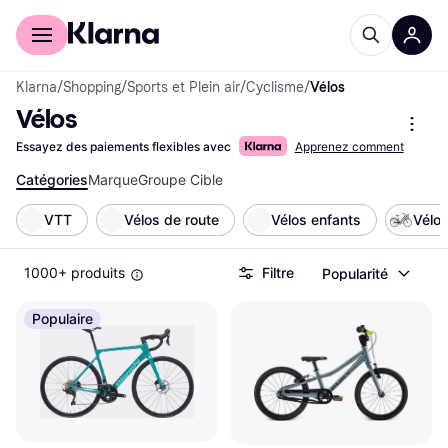
Acheter avec Klarna
Espace entreprises
Klarna
/
Shopping
/
Sports et Plein air
/
Cyclisme
/
Vélos
Vélos
Essayez des paiements flexibles avec
Apprenez comment
Catégories
Marque
Groupe Cible
VTT
Vélos de route
Vélos enfants
Vélos
1000+ produits
Filtre
Popularité
Populaire