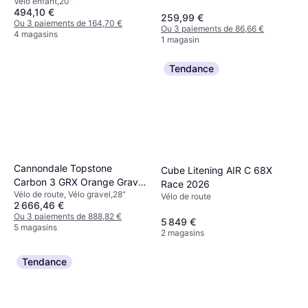
Vélo enfant,20"
494,10 €
259,99 €
Ou 3 paiements de 164,70 €
Ou 3 paiements de 86,66 €
4 magasins
1 magasin
Tendance
Cannondale Topstone
Cube Litening AIR C 68X
Carbon 3 GRX Orange Gravel
Race 2026
Vélo de route, Vélo gravel,28"
Bike
Vélo de route
2 666,46 €
Ou 3 paiements de 888,82 €
5 849 €
5 magasins
2 magasins
Tendance