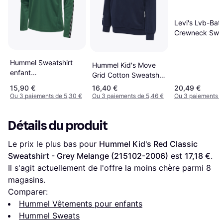
Levi's Lvb-Bat
Crewneck Swea
Grey Heather K
Hummel Sweatshirt
Hummel Kid's Move
enfant
Grid Cotton Sweatshirt
hmlAUTHENTIC - Vert
- Marine (214912-
15,90 €
16,40 €
20,49 €
7026)
Ou 3 paiements de 5,30 €
Ou 3 paiements de 5,46 €
Ou 3 paiements d
Détails du produit
Le prix le plus bas pour 
Hummel Kid's Red Classic 
Sweatshirt - Grey Melange (215102-2006)
 est 
17,18 €
. 
Il s'agit actuellement de l'offre la moins chère parmi 
8
magasins.
Comparer:
Hummel Vêtements pour enfants
Hummel Sweats