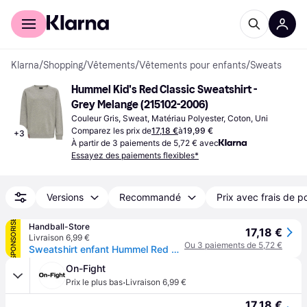
Acheter avec Klarna
Espace entreprises
Klarna
/
Shopping
/
Vêtements
/
Vêtements pour enfants
/
Sweats
Hummel Kid's Red Classic Sweatshirt - 
Grey Melange (215102-2006)
Couleur Gris, Sweat, Matériau Polyester, Coton, Uni
Comparez les prix de
17,18 €
à
19,99 €
+
3
À partir de 3 paiements de 5,72 € avec
Essayez des paiements flexibles*
Versions
Recommandé
Prix avec frais de p
SPONSORISÉ
Handball-Store
17,18 €
Livraison 6,99 €
Ou 3 paiements de 5,72 €
Sweatshirt enfant Hummel Red Classic - Gris
On-Fight
·
Prix le plus bas
Livraison 6,99 €
17,18 €