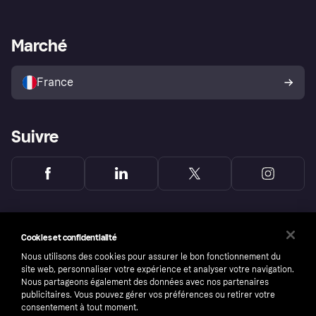
Support Marchand
Portail développeurs
L'appli shopping de Klarna
Paramètres de confidentialité
Portail Marchand
Statut opérationnel
Marché
Explorez les magasins
Votre droit de rétractation
Vendre avec Klarna
Plateformes et partenaires
Politique de protection de
l’acheteur Klarna
France
Suivre
Cookies et confidentialité
Nous utilisons des cookies pour assurer le bon fonctionnement du
site web, personnaliser votre expérience et analyser votre navigation.
Nous partageons également des données avec nos partenaires
publicitaires. Vous pouvez gérer vos préférences ou retirer votre
consentement à tout moment.