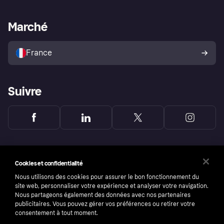
Support Marchand
Portail développeurs
L'appli shopping de Klarna
Paramètres de confidentialité
Portail Marchand
Statut opérationnel
Marché
Explorez les magasins
Votre droit de rétractation
Vendre avec Klarna
Plateformes et partenaires
Politique de protection de
l’acheteur Klarna
France
Suivre
Cookies et confidentialité
Nous utilisons des cookies pour assurer le bon fonctionnement du
site web, personnaliser votre expérience et analyser votre navigation.
Nous partageons également des données avec nos partenaires
publicitaires. Vous pouvez gérer vos préférences ou retirer votre
consentement à tout moment.