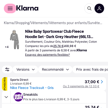
Acheter avec Klarna
Espace entreprises
Klarna
/
Shopping
/
Vêtements
/
Vêtements pour enfants
/
Survêtements
Nike Baby Sportswear Club Fleece 
Hoodie Set - Dark Grey Heather (66L135-
042)
Survêtement, Couleur Gris, Matériau Polyester, Coton
Comparez les prix de
25,74 €
à
68,98 €
+
4
À partir de 3 paiements de 8,58 € avec
Essayez des paiements flexibles*
Versions
Recommandé
Prix avec frais de p
SPONSORISÉ
Sports Direct
37,00 €
Livraison 6,99 €
Ou 3 paiements de 12,33 €
Nike Fleece Tracksuit - Gris
Sneakids
·
Prix le plus bas
Livraison 6,99 €
,
3-5 jours
25,74 €