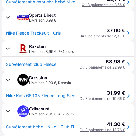
Survêtement à capuche bébé Nike Club Fleece - Gris
Ou 3 paiements de 8,58 €
Sports Direct
Livraison 6,99 €
37,00 €
Nike Fleece Tracksuit - Gris
Ou 3 paiements de 12,33 €
Rakuten
Livraison 3,99 €
,
2-4 jours
68,98 €
Survêtement 'club Fleece
Ou 3 paiements de 22,99 €
DressInn
Livraison 2,99 €
,
Demain
31,99 €
Nike Kids 66l135 Fleece Long Sleeve Set Gris 18 Months Garçon
Ou 3 paiements de 10,66 €
Cdiscount
Livraison 2,05 €
,
4-7 jours
41,30 €
Survêtement bébé - Nike - Club Fleece - Gris - Manches longues - Respirant
Ou 3 paiements de 13,76 €