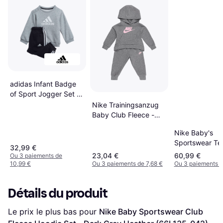
adidas Infant Badge
of Sport Jogger Set -
Medium Grey
Nike Trainingsanzug
Heather/White
Baby Club Fleece -
(H28835)
Gris
Nike Baby's
Sportswear Te
32,99 €
Fleece Full-Zi
23,04 €
60,99 €
Ou 3 paiements de
Set 2-piece - 
10,99 €
Ou 3 paiements de 7,68 €
Ou 3 paiements d
Grey Heather
(66L050-042)
Détails du produit
Le prix le plus bas pour 
Nike Baby Sportswear Club 