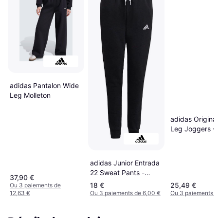
adidas Pantalon Wide
Leg Molleton
adidas Origina
Leg Joggers - 
adidas Junior Entrada
22 Sweat Pants -
37,90 €
Black
18 €
25,49 €
Ou 3 paiements de
12,63 €
Ou 3 paiements de 6,00 €
Ou 3 paiements d