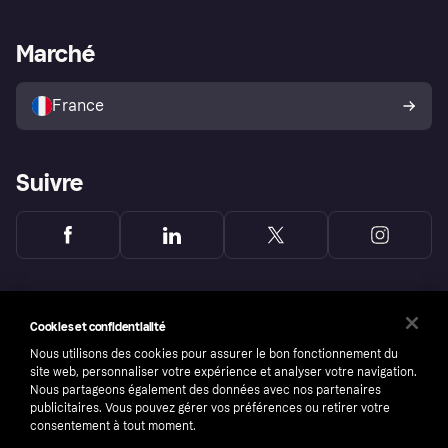
Support Marchand
Portail développeurs
L'appli shopping de Klarna
Paramètres de confidentialité
Portail Marchand
Statut opérationnel
Marché
Explorez les magasins
Votre droit de rétractation
Vendre avec Klarna
Plateformes et partenaires
Politique de protection de
l’acheteur Klarna
France
Suivre
Cookies et confidentialité
Nous utilisons des cookies pour assurer le bon fonctionnement du
site web, personnaliser votre expérience et analyser votre navigation.
Nous partageons également des données avec nos partenaires
publicitaires. Vous pouvez gérer vos préférences ou retirer votre
consentement à tout moment.