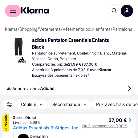
Acheter avec Klarna
Espace entreprises
Klarna
/
Shopping
/
Vêtements
/
Vêtements pour enfants
/
Pantalons
adidas Pantalon Essentials Enfants - 
Black
Pantalon de survêtement, Couleur Noir, Blanc, Matériau 
Viscose, Coton, Polyester
Comparez les prix de
21,99 €
à
37,00 €
À partir de 3 paiements de 7,33 € avec
Essayez des paiements flexibles*
Adidas
Achetez chez
Couleur
Recommandé
Prix avec frais de po
SPONSORISÉ
Sports Direct
27,00 €
Livraison 5,99 €
Ou 3 paiements de 9,00 €
Adidas Essentials 3-Stripes Joggers Kids - Noir/Blanc
DressInn