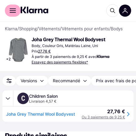
Acheter avec Klarna
Espace entreprises
Klarna
/
Shopping
/
Vêtements
/
Vêtements pour enfants
/
Bodys
Joha Grey Thermal Wool Bodyvest
Body, Couleur Gris, Matériau Laine, Uni
Prix
27,76 €
À partir de 3 paiements de 9,25 € avec
+
2
Essayez des paiements flexibles*
Versions
Recommandé
Prix avec frais de p
Children Salon
C
Livraison 4,57 €
27,76 €
Joha Grey Thermal Wool Bodyvest
Ou 3 paiements de 9,25 €