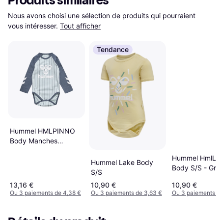
Produits similaires
Nous avons choisi une sélection de produits qui pourraient 
vous intéresser.
Tout afficher
Tendance
Hummel HMLPINNO
Body Manches
Longues Bébé Garçon
Hummel HmlL
Pinno - Vert
Hummel Lake Body
Body S/S - Gr
S/S
Jade
13,16 €
10,90 €
10,90 €
Ou 3 paiements de 4,38 €
Ou 3 paiements de 3,63 €
Ou 3 paiements d