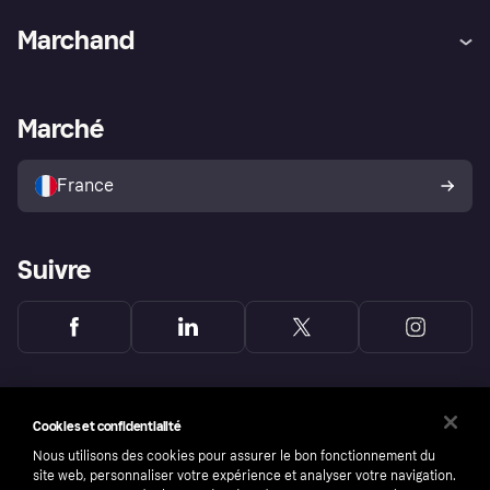
Aide
Réclamations
Marchand
Login
Protection contre la fraude
Support Marchand
Portail développeurs
L'appli shopping de Klarna
Paramètres de confidentialité
Portail Marchand
Statut opérationnel
Marché
Explorez les magasins
Votre droit de rétractation
Vendre avec Klarna
Plateformes et partenaires
Politique de protection de
l’acheteur Klarna
France
Suivre
Cookies et confidentialité
Nous utilisons des cookies pour assurer le bon fonctionnement du
site web, personnaliser votre expérience et analyser votre navigation.