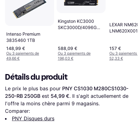
Kingston KC3000
LEXAR NM620
SKC3000D/4096G
LNM620X001T
4TB
Intenso Premium
RNNNG 1TB
3835460 1TB
148,99 €
588,09 €
157 €
Ou 3 paiements de
Ou 3 paiements de
Ou 3 paiements 
49,66 €
196,03 €
52,33 €
Détails du produit
Le prix le plus bas pour 
PNY CS1030 M280CS1030-
250-RB 250GB
 est 
54,99 €
. Il s'agit actuellement de 
l'offre la moins chère parmi 
9
 magasins.
Comparer:
PNY Disques durs