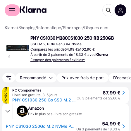
Acheter avec Klarna
Espace entreprises
Klarna
/
Shopping
/
Informatique
/
Stockages
/
Disques durs
PNY CS1030 M280CS1030-250-RB 250GB
SSD, M.2, PCIe Gen3 x4 NVMe
Comparez les prix de
54,99 €
à
102,90 €
À partir de 3 paiements de 18,33 € avec
+
2
Essayez des paiements flexibles*
Recommandé
Prix avec frais de port
D'occasio
SPONSORISÉ
PC Componentes
67,99 €
Livraison gratuite
,
3-5 jours
Ou 3 paiements de 22,66 €
PNY CS1030 250 Go SSD M.2 PCIe NVMe 3D NAND
Amazon
·
Prix le plus bas
Livraison gratuite
54,99 €
PNY CS1030 250Go M.2 NVMe PCIe Gen3 SSD Interne
Ou 3 paiements de 18,33 €