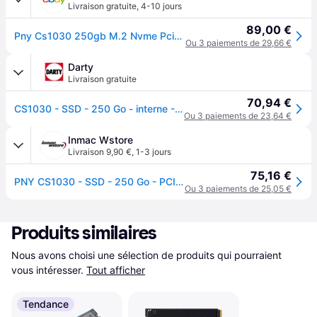
Livraison gratuite
,
4-10 jours
89,00 €
Pny Cs1030 250gb M.2 Nvme Pcie Gen3 X4, 2500mb/s Read Speed, 1100mb/s Write Spee
Ou 3 paiements de 29,66 €
Darty
Livraison gratuite
70,94 €
CS1030 - SSD - 250 Go - interne - M.2 2280 - PCIe 3.0 x4 (NVMe)
Ou 3 paiements de 23,64 €
Inmac Wstore
Livraison 9,90 €
,
1-3 jours
75,16 €
PNY CS1030 - SSD - 250 Go - PCIe 3.0 x4 (NVMe)
Ou 3 paiements de 25,05 €
Produits similaires
Nous avons choisi une sélection de produits qui pourraient 
vous intéresser.
Tout afficher
Tendance