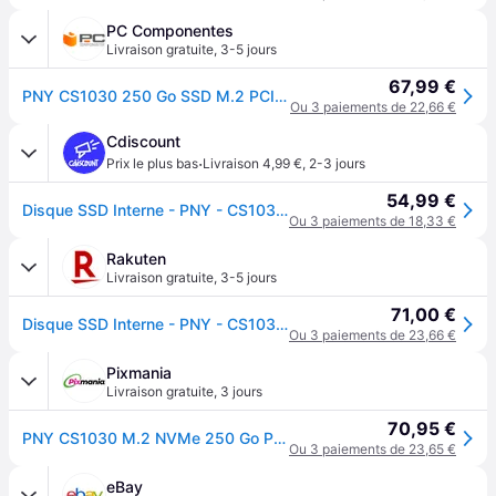
PC Componentes
Livraison gratuite
,
3-5 jours
67,99 €
PNY CS1030 250 Go SSD M.2 PCIe NVMe 3D NAND
Ou 3 paiements de 22,66 €
Cdiscount
·
Prix le plus bas
Livraison 4,99 €
,
2-3 jours
54,99 €
Disque SSD Interne - PNY - CS1030 M.2 GEN3 - 250 Go - NVMe (M280CS1030-250-RB)
Ou 3 paiements de 18,33 €
Rakuten
Livraison gratuite
,
3-5 jours
71,00 €
Disque SSD Interne - PNY - CS1030 M.2 GEN3 - 250 Go - NVMe (M280CS1030-250-RB)
Ou 3 paiements de 23,66 €
Pixmania
Livraison gratuite
,
3 jours
70,95 €
PNY CS1030 M.2 NVMe 250 Go PCI Express 3.0 - Neuf
Ou 3 paiements de 23,65 €
eBay