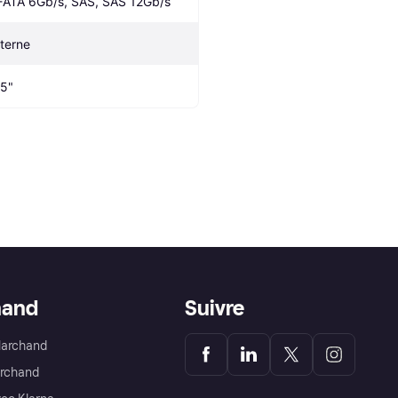
-ATA 6Gb/s, SAS, SAS 12Gb/s
nterne
.5"
hand
Suivre
Marchand
archand