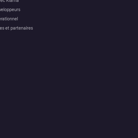
ec Klarna
éveloppeurs
érationnel
es et partenaires