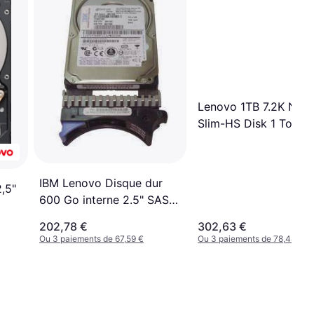
Lenovo 1TB 7.2K NL-
Slim-HS Disk 1 To 72
Min
IBM Lenovo Disque dur
,5"
600 Go interne 2.5" SAS
10000 tours/min pour
202,78 €
302,63 €
Storwize V3700 Storwize
Ou 3 paiements de 67,59 €
Ou 3 paiements de 78,44 €
V3700