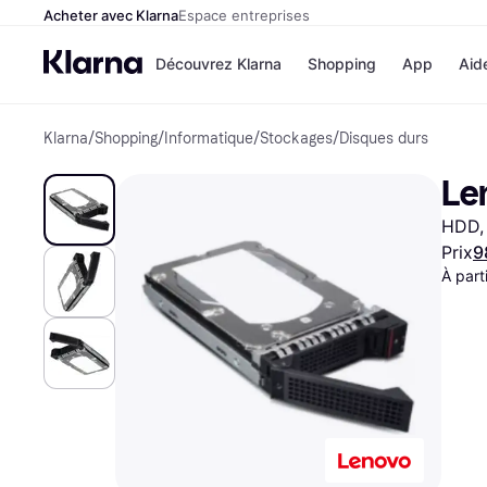
Acheter avec Klarna
Espace entreprises
Découvrez Klarna
Shopping
App
Aid
Klarna
/
Shopping
/
Informatique
/
Stockages
/
Disques durs
Options de paiement
Magasins
Toutes les options de 
Cdiscoun
Le
Payer maintenant
Airbnb
Paiement en 3 fois
Booking.
HDD, 
Paiement à 30 jours
Temu
Klarna sur Apple Pay
JD Sports
Prix
9
À part
Voir tous les