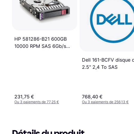
HP 581286-B21 600GB
10000 RPM SAS 6Gb/s
2.5' Enterprise Hard Drive
Dell 161-BCFV disque 
2.5" 2,4 To SAS
231,75 €
768,40 €
Ou 3 paiements de 77,25 €
Ou 3 paiements de 256,13 €
Détails du produit