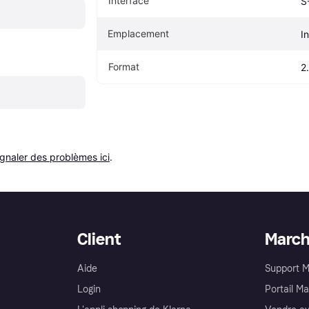
Interface
S
Emplacement
I
Format
2
ignaler des problèmes ici
.
Client
Marc
Aide
Support 
Login
Portail M