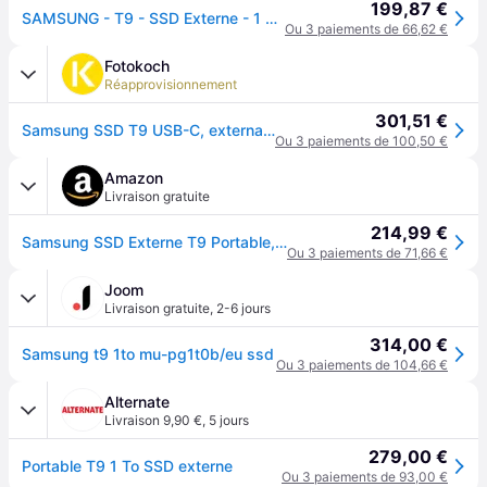
199,87 €
SAMSUNG - T9 - SSD Externe - 1 To - USB 3.2 - Vitesse lecture jusquà 2 000 Mo/s - Noir
Ou 3 paiements de 66,62 €
Fotokoch
Réapprovisionnement
301,51 €
Samsung SSD T9 USB-C, external hard disk 1TB black
Ou 3 paiements de 100,50 €
Amazon
Livraison gratuite
214,99 €
Samsung SSD Externe T9 Portable, 1 To, Vitesses de lecture/écriture jusqu'à 2000 Mo/s¹, USB 3.2 Gen 2x2, Compatible Mac, PC, Android et Appareils photo 12K, Noir, MU-PG1T0B/EU
Ou 3 paiements de 71,66 €
Joom
Livraison gratuite
,
2-6 jours
314,00 €
Samsung t9 1to mu-pg1t0b/eu ssd
Ou 3 paiements de 104,66 €
Alternate
Livraison 9,90 €
,
5 jours
279,00 €
Portable T9 1 To SSD externe
Ou 3 paiements de 93,00 €