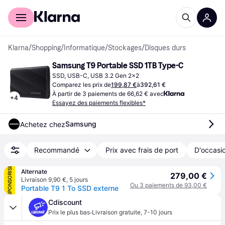
Acheter avec Klarna
Espace entreprises
Klarna
/
Shopping
/
Informatique
/
Stockages
/
Disques durs
Samsung T9 Portable SSD 1TB Type-C
SSD, USB-C, USB 3.2 Gen 2x2
Comparez les prix de
199,87 €
à
392,61 €
À partir de 3 paiements de 66,62 € avec
+
4
Essayez des paiements flexibles*
Samsung
Achetez chez
Recommandé
Prix avec frais de port
D'occasio
SPONSORISÉ
Alternate
279,00 €
Livraison 9,90 €
,
5 jours
Ou 3 paiements de 93,00 €
Portable T9 1 To SSD externe
Cdiscount
·
Prix le plus bas
Livraison gratuite
,
7-10 jours