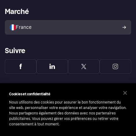
L'appli shopping de Klarna
Paramètres de confidentialité
Portail Marchand
Statut opérationnel
Marché
Explorez les magasins
Votre droit de rétractation
Vendre avec Klarna
Plateformes et partenaires
Politique de protection de
l’acheteur Klarna
France
Suivre
Cookies et confidentialité
Nous utilisons des cookies pour assurer le bon fonctionnement du
site web, personnaliser votre expérience et analyser votre navigation.
Nous partageons également des données avec nos partenaires
publicitaires. Vous pouvez gérer vos préférences ou retirer votre
consentement à tout moment.