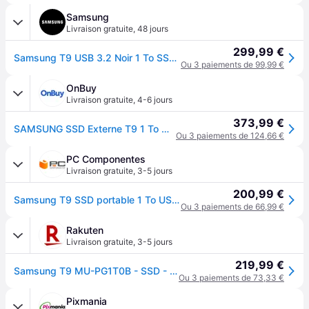
Samsung
Livraison gratuite
,
48 jours
299,99 €
Samsung T9 USB 3.2 Noir 1 To SSD externe - MU-PG1T0B/EU
Ou 3 paiements de 99,99 €
OnBuy
Livraison gratuite
,
4-6 jours
373,99 €
SAMSUNG SSD Externe T9 1 To MU-PG1T0B/EU
Ou 3 paiements de 124,66 €
PC Componentes
Livraison gratuite
,
3-5 jours
200,99 €
Samsung T9 SSD portable 1 To USB-C
Ou 3 paiements de 66,99 €
Rakuten
Livraison gratuite
,
3-5 jours
219,99 €
Samsung T9 MU-PG1T0B - SSD - chiffré - 1 To - externe (portable) - USB 3.2 Gen 2x2 (USB-C connecteur) - AES 256 bits - noir
Ou 3 paiements de 73,33 €
Pixmania