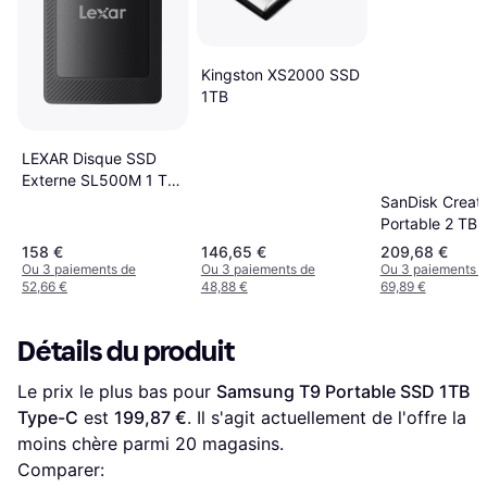
Kingston XS2000 SSD
1TB
LEXAR Disque SSD
Externe SL500M 1 To
SanDisk Creato
USB-C 3.2 Gen2x2
Portable 2 TB
Noir
158 €
146,65 €
209,68 €
Ou 3 paiements de
Ou 3 paiements de
Ou 3 paiements 
52,66 €
48,88 €
69,89 €
Détails du produit
Le prix le plus bas pour 
Samsung T9 Portable SSD 1TB 
Type-C
 est 
199,87 €
. Il s'agit actuellement de l'offre la 
moins chère parmi 
20
 magasins.
Comparer: