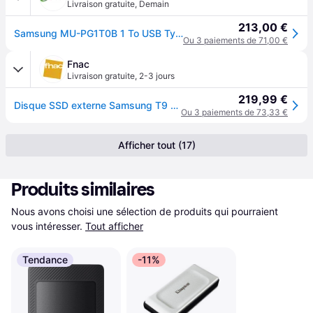
Livraison gratuite
,
Demain
213,00 €
Samsung MU-PG1T0B 1 To USB Type-C USB 3.2 Gen 2x2 Noir - Neuf
Ou 3 paiements de 71,00 €
Fnac
Livraison gratuite
,
2-3 jours
219,99 €
Disque SSD externe Samsung T9 1 To Noir
Ou 3 paiements de 73,33 €
Afficher tout (17)
Produits similaires
Nous avons choisi une sélection de produits qui pourraient 
vous intéresser.
Tout afficher
Tendance
-11%