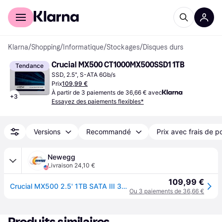
Acheter avec Klarna
Espace entreprises
Klarna
/
Shopping
/
Informatique
/
Stockages
/
Disques durs
Crucial MX500 CT1000MX500SSD1 1TB
Tendance
SSD, 2.5", S-ATA 6Gb/s
Prix
109,99 €
À partir de 3 paiements de 36,66 € avec
+
3
Essayez des paiements flexibles*
Versions
Recommandé
Prix avec frais de p
Newegg
Livraison 24,10 €
109,99 €
Crucial MX500 2.5' 1TB SATA III 3D NAND Internal Solid State Drive (SSD) CT1000MX500SSD1
Ou 3 paiements de 36,66 €