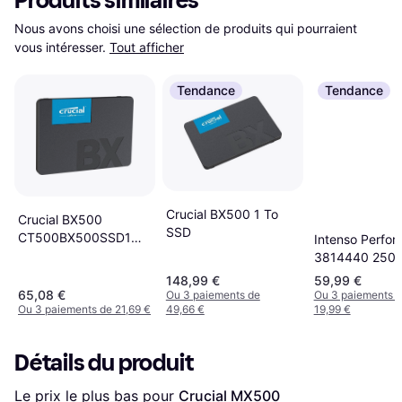
Produits similaires
Nous avons choisi une sélection de produits qui pourraient 
vous intéresser.
Tout afficher
Tendance
Tendance
Crucial BX500 1 To
Crucial BX500
SSD
CT500BX500SSD1
Intenso Perfo
500GB
3814440 250
148,99 €
59,99 €
65,08 €
Ou 3 paiements de
Ou 3 paiements 
Ou 3 paiements de 21,69 €
49,66 €
19,99 €
Détails du produit
Le prix le plus bas pour 
Crucial MX500 