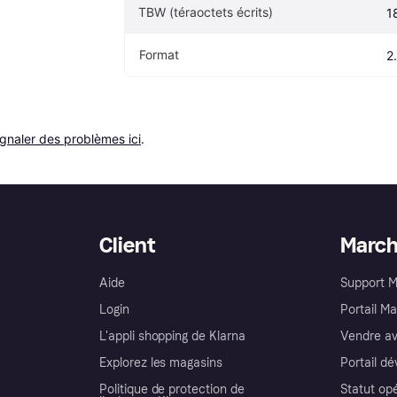
TBW (téraoctets écrits)
1
Format
2
ignaler des problèmes ici
.
Client
Marc
Aide
Support 
Login
Portail M
L'appli shopping de Klarna
Vendre av
Explorez les magasins
Portail d
Politique de protection de
Statut op