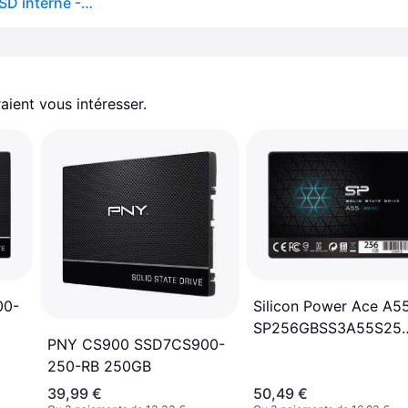
Crucial MX500 500Go 3D NAND SATA 2,5 pouces SSD interne - Jusqu’à 560 Mo/s - CT500MX500SSD1
aient vous intéresser.
00-
Silicon Power Ace A5
SP256GBSS3A55S25
PNY CS900 SSD7CS900-
256GB
250-RB 250GB
39,99 €
50,49 €