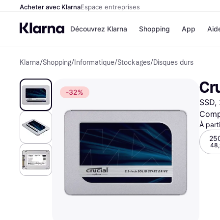
Acheter avec Klarna
Espace entreprises
Découvrez Klarna
Shopping
App
Aid
Klarna
/
Shopping
/
Informatique
/
Stockages
/
Disques durs
Options de paiement
Magasins
Toutes les options de 
Cdiscoun
Cr
Payer maintenant
Airbnb
-32%
Paiement en 3 fois
Booking.
SSD, 
Paiement à 30 jours
Temu
Klarna sur Apple Pay
JD Sports
Compa
À part
25
48,
Voir tous les