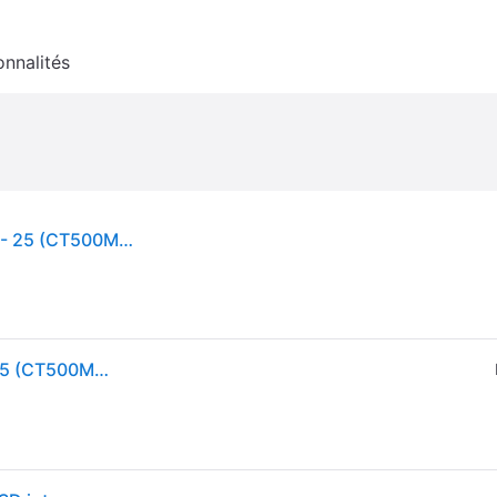
onnalités
CRUCIAL - Disque SSD Interne - MX500 - 500Go - 25 (CT500MX500SSD1)
CRUCIAL - Disque SSD Interne - MX500 - 500Go - 25 (CT500MX500SSD1)