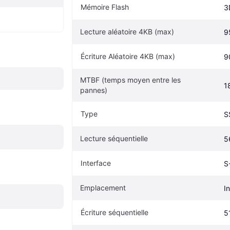
Mémoire Flash
3
Lecture aléatoire 4KB (max)
9
Écriture Aléatoire 4KB (max)
9
MTBF (temps moyen entre les 
1
pannes)
Type
S
Lecture séquentielle
5
Interface
S
Emplacement
I
Écriture séquentielle
5