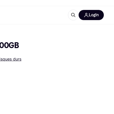
Login
Plus d'informations
de bureau
e
Qu'est-ce que Klarna?
500GB
isques durs
catégories