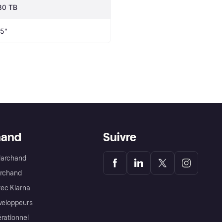
80 TB
.5"
hand
Suivre
Marchand
archand
ec Klarna
éveloppeurs
érationnel