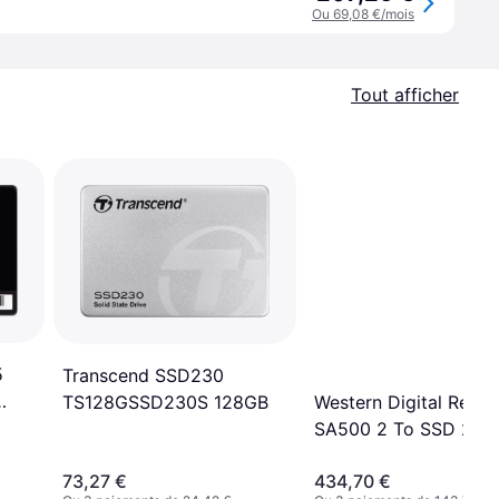
Ou 69,08 €/mois
Tout afficher
5
Transcend SSD230
TS128GSSD230S 128GB
Western Digital Red
SA500 2 To SSD 2,5"
NAND
73,27 €
434,70 €