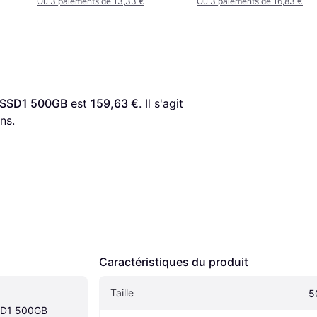
Ou 3 paiements de 13,33 €
Ou 3 paiements de 16,83 €
0SSD1 500GB
 est 
159,63 €
. Il s'agit 
ns.
Caractéristiques du produit
Taille
5
D1 500GB