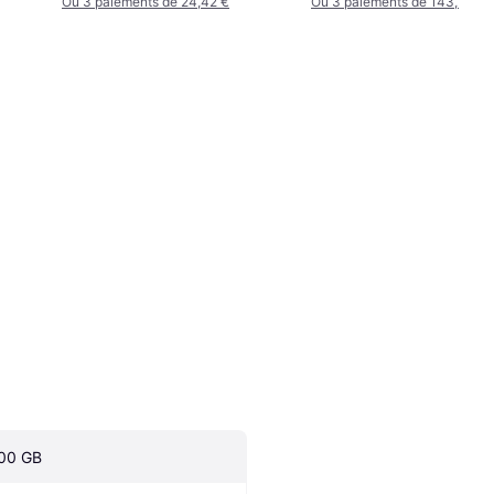
Ou 3 paiements de 24,42 €
Ou 3 paiements de 143,76 €
00 GB