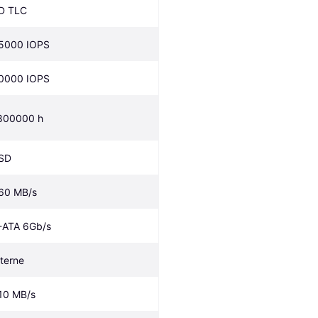
D TLC
5000 IOPS
0000 IOPS
800000 h
SD
60 MB/s
-ATA 6Gb/s
nterne
10 MB/s