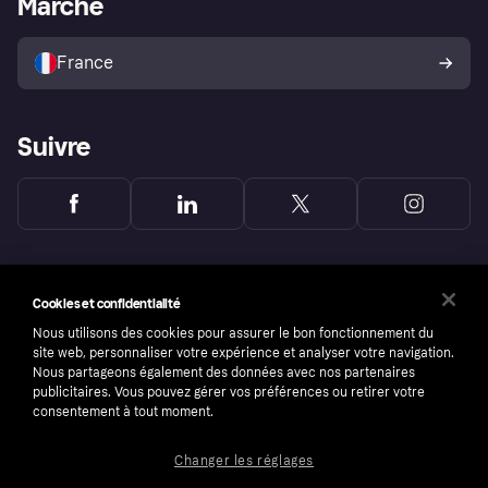
Marché
Explorez les magasins
Votre droit de rétractation
Vendre avec Klarna
Plateformes et partenaires
Politique de protection de
l’acheteur Klarna
France
Suivre
Cookies et confidentialité
Nous utilisons des cookies pour assurer le bon fonctionnement du
site web, personnaliser votre expérience et analyser votre navigation.
Nous partageons également des données avec nos partenaires
publicitaires. Vous pouvez gérer vos préférences ou retirer votre
consentement à tout moment.
Changer les réglages
Copyright © 2005-2026 Klarna Bank AB (publ). Headquarters: Stockholm, Sweden. All