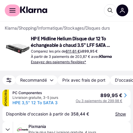
Acheter avec Klarna
Espace entreprises
Klarna
/
Shopping
/
Informatique
/
Stockages
/
Disques durs
HP E Midline Helium Disque dur 12 To 
échangeable à chaud 3.5" LFF SATA 
6Gb/s 7200 tours/min avec HPE Low 
Comparez les prix de
611,61 €
à
899,95 €
À partir de 3 paiements de 203,87 € avec
Profile
Essayez des paiements flexibles*
Recommandé
Prix avec frais de port
D'occasio
SPONSORISÉ
PC Componentes
899,95 €
Livraison gratuite
,
3-5 jours
Ou 3 paiements de 299,98 €
HPE 3,5" 12 To SATA 3
Disponible d'occasion à partir de 
358,44 €
Show
Pixmania
·
Prix le plus bas
Livraison gratuite
,
4 jours