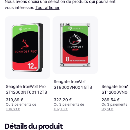
Nous avons choisi une sélection de produits qui pourraient 
vous intéresser.
Tout afficher
Seagate IronWolf
Seagate IronWo
Seagate IronWolf Pro
ST8000VN004 8TB
ST12000VN00
ST12000NT001 12TB
12TB
319,89 €
323,20 €
289,54 €
Ou 3 paiements de
Ou 3 paiements de
Ou 3 paiements 
106,63 €
107,73 €
96,51 €
Détails du produit