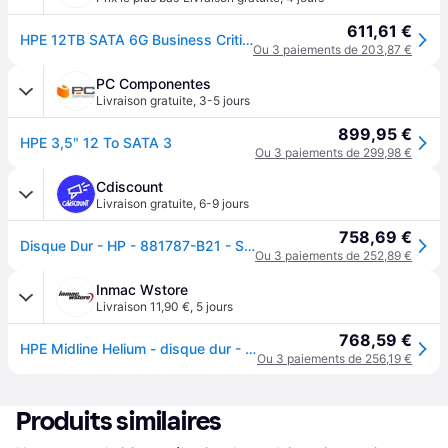
611,61 €
HPE 12TB SATA 6G Business Critical 7.2K LFF LP 1-year Warranty Helium 512e Multi Vendor HDD - Neuf
Ou 3 paiements de 203,87 €
PC Componentes
Livraison gratuite
,
3-5 jours
899,95 €
HPE 3,5" 12 To SATA 3
Ou 3 paiements de 299,98 €
Cdiscount
Livraison gratuite
,
6-9 jours
758,69 €
Disque Dur - HP - 881787-B21 - SATA - 12 To - 7200 Tours/min
Ou 3 paiements de 252,89 €
Inmac Wstore
Livraison 11,90 €
,
5 jours
768,59 €
HPE Midline Helium - disque dur - 12 To - SATA 6Gb/s
Ou 3 paiements de 256,19 €
Produits similaires