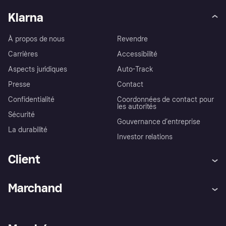
Klarna
À propos de nous
Revendre
Carrières
Accessibilité
Aspects juridiques
Auto-Track
Presse
Contact
Confidentialité
Coordonnées de contact pour
les autorités
Sécurité
Gouvernance d’entreprise
La durabilité
Investor relations
Client
Aide
Réclamations
Marchand
Login
Protection contre la fraude
Support Marchand
Portail développeurs
L'appli shopping de Klarna
Paramètres de confidentialité
Portail Marchand
Statut opérationnel