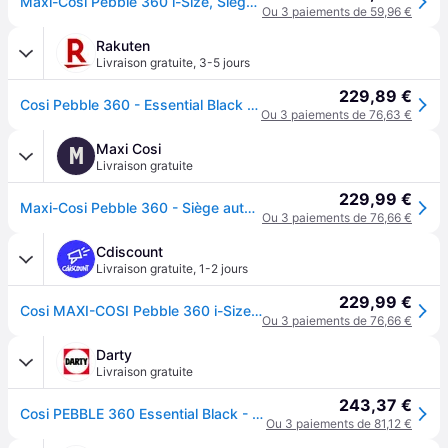
Maxi-Cosi Pebble 360 i-Size, Siège-auto bébé, Siège-auto nouveau-né 360, 0 à 15 mois (40 à 83 cm), Rotation à une main, Protection G-CELL contre les chocs latéraux, Essential Black
Ou 3 paiements de 59,96 €
Rakuten
Livraison gratuite
,
3-5 jours
229,89 €
Cosi Pebble 360 - Essential Black - Maxi-Cosi
Ou 3 paiements de 76,63 €
Maxi Cosi
M
Livraison gratuite
229,99 €
Maxi-Cosi Pebble 360 - Siège auto - Essential Black
Ou 3 paiements de 76,66 €
Cdiscount
Livraison gratuite
,
1-2 jours
229,99 €
Cosi MAXI-COSI Pebble 360 i-Size Rotatif Groupe 0 de la naissance à 15 mois Essential Black - Noir
Ou 3 paiements de 76,66 €
Darty
Livraison gratuite
243,37 €
Cosi PEBBLE 360 Essential Black - MAXI COSI - Noir
Ou 3 paiements de 81,12 €