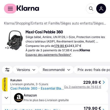
Acheter avec Klarna
Espace entreprises
Klarna
/
Shopping
/
Enfants et Famille
/
Sièges auto enfants
/
Sièges bébé
Maxi-Cosi Pebble 360
Siège bébé, Arrière, UN R129, i-Size, Protection contre les 
chocs latéraux (ASIP), Revêtement lavable, Rotatif, 
Poignée de transport, Appui-tête réglable, Réducteur de 
Comparez les prix de
179,90 €
à
243,37 €
+
3
siège nouveau-né inclus
À partir de 3 paiements de 57,66 € avec
Essayez des paiements flexibles*
Versions
Recommandé
Prix avec frais de p
SPONSORISÉ
Rakuten
229,89 €
Livraison gratuite
,
3-5 jours
Ou 3 paiements de 76,63 €
Cosi Pebble 360 - Essential Black - Maxi-Cosi
Amazon
·
Prix le plus bas
Livraison gratuite
179,90 €