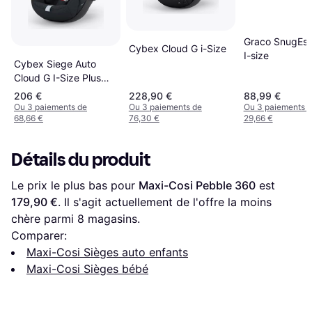
Graco SnugEss
Cybex Cloud G i-Size
I-size
Cybex Siege Auto
Cloud G I-Size Plus
Moon Black
206 €
228,90 €
88,99 €
Ou 3 paiements de
Ou 3 paiements de
Ou 3 paiements 
68,66 €
76,30 €
29,66 €
Détails du produit
Le prix le plus bas pour 
Maxi-Cosi Pebble 360
 est 
179,90 €
. Il s'agit actuellement de l'offre la moins 
chère parmi 
8
 magasins.
Comparer:
Maxi-Cosi Sièges auto enfants
Maxi-Cosi Sièges bébé