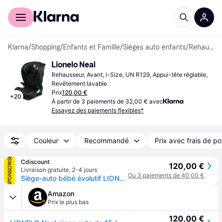
Acheter avec Klarna
Espace entreprises
Klarna
/
Shopping
/
Enfants et Famille
/
Sièges auto enfants
/
Rehausseurs
Lionelo Neal
Rehausseur, Avant, i-Size, UN R129, Appui-tête réglable, 
Revêtement lavable
Prix
120,00 €
+
20
À partir de 3 paiements de 32,00 € avec
Essayez des paiements flexibles*
Couleur
Recommandé
Prix avec frais de po
SPONSORISÉ
Cdiscount
120,00 €
Livraison gratuite
,
2-4 jours
Ou 3 paiements de 40,00 €
Siège-auto bébé évolutif LIONELO Neal - ISOFIX - Noir
Amazon
Prix le plus bas
120,00 €