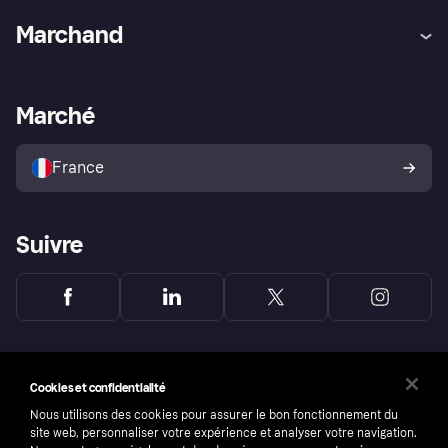
Aide
Réclamations
Marchand
Login
Protection contre la fraude
Support Marchand
Portail développeurs
L'appli shopping de Klarna
Paramètres de confidentialité
Portail Marchand
Statut opérationnel
Marché
Explorez les magasins
Votre droit de rétractation
Vendre avec Klarna
Plateformes et partenaires
Politique de protection de
l’acheteur Klarna
France
Suivre
Cookies et confidentialité
Nous utilisons des cookies pour assurer le bon fonctionnement du
site web, personnaliser votre expérience et analyser votre navigation.