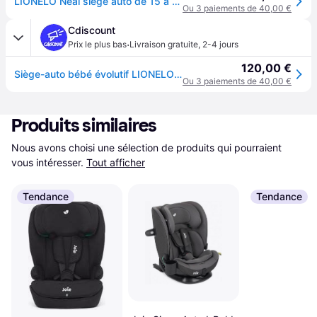
LIONELO Neal siege auto de 15 à 36 kg, Isofix, I-Size, 3 niveaux d’inclinaison, du dossier réglage de la hauteur de l’appui-tête, protection latérale, ventilation
Ou 3 paiements de 40,00 €
Cdiscount
·
Prix le plus bas
Livraison gratuite
,
2-4 jours
120,00 €
Siège-auto bébé évolutif LIONELO Neal - ISOFIX - Noir
Ou 3 paiements de 40,00 €
Produits similaires
Nous avons choisi une sélection de produits qui pourraient 
vous intéresser.
Tout afficher
Tendance
Tendance