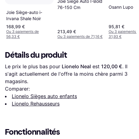
Joie Siege Auto I-Bold
Osann Lupo
76-150 Cm
Joie Siège-auto i-
Irvana Shale Noir
168,99 €
95,81 €
213,49 €
Ou 3 paiements de
Ou 3 paiements 
56,33 €
Ou 3 paiements de 71,16 €
31,93 €
Détails du produit
Le prix le plus bas pour 
Lionelo Neal
 est 
120,00 €
. Il 
s'agit actuellement de l'offre la moins chère parmi 
3
magasins.
Comparer:
Lionelo Sièges auto enfants
Lionelo Rehausseurs
Fonctionnalités