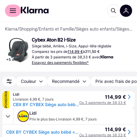
Acheter avec Klarna
Espace entreprises
Klarna
/
Shopping
/
Enfants et Famille
/
Sièges auto enfants
/
Sièges bébé
Cybex Aton B2 i-Size
Siège bébé, Arrière, i-Size, Appui-tête réglable
Comparez les prix de
114,99 €
à
211,50 €
À partir de 3 paiements de 38,33 € avec
+
5
Essayez des paiements flexibles*
Couleur
Recommandé
Prix avec frais de po
SPONSORISÉ
Lidl
114,99 €
Livraison 4,99 €
,
7 jours
Ou 3 paiements de 38,33 €
CBX BY CYBEX Siège auto bébé « Aton B2 i-Size »
Lidl
·
Prix le plus bas
Livraison 4,99 €
,
7 jours
114,99 €
CBX BY CYBEX Siège auto bébé « Aton B2 i-Size »
Ou 3 paiements de 38,33 €