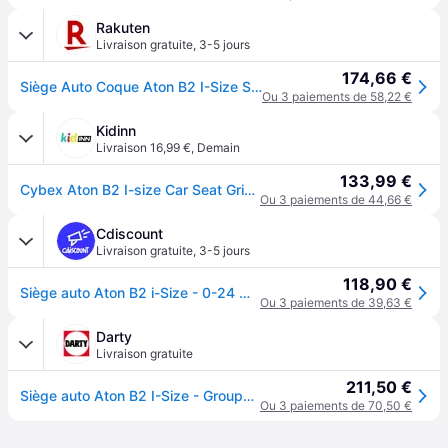
Rakuten
Livraison gratuite
,
3-5 jours
174,66 €
Siège Auto Coque Aton B2 I-Size Steel Grey - Cybex Silver
Ou 3 paiements de 58,22 €
Kidinn
Livraison 16,99 €
,
Demain
133,99 €
Cybex Aton B2 I-size Car Seat Gris Enfants
Ou 3 paiements de 44,66 €
Cdiscount
Livraison gratuite
,
3-5 jours
118,90 €
Siège auto Aton B2 i-Size - 0-24 mois - Volcano Black CYBEX - Noir
Ou 3 paiements de 39,63 €
Darty
Livraison gratuite
211,50 €
Siège auto Aton B2 I-Size - Groupe 0+ - Gris foncé et acier
Ou 3 paiements de 70,50 €