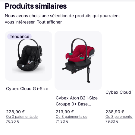
Produits similaires
Nous avons choisi une sélection de produits qui pourraient 
vous intéresser.
Tout afficher
Tendance
Cybex Cloud G i-Size
Cybex Cloud T 
Cybex Aton B2 i-Size
Groupe 0+ Base
incluse
228,90 €
213,99 €
238,90 €
Ou 3 paiements de
Ou 3 paiements de
Ou 3 paiements 
76,30 €
71,33 €
79,63 €