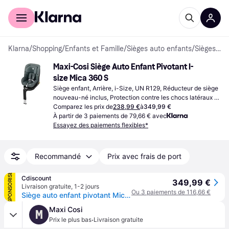
Acheter avec Klarna
Espace entreprises
Klarna
/
Shopping
/
Enfants et Famille
/
Sièges auto enfants
/
Sièges enfants
Maxi-Cosi Siège Auto Enfant Pivotant I-
size Mica 360 S
Siège enfant, Arrière, i-Size, UN R129, Réducteur de siège 
nouveau-né inclus, Protection contre les chocs latéraux 
(ASIP), Revêtement lavable, Rotatif, Appui-tête réglable
Comparez les prix de
238,99 €
à
349,99 €
À partir de 3 paiements de 79,66 € avec
Essayez des paiements flexibles*
Recommandé
Prix avec frais de port
SPONSORISÉ
Cdiscount
349,99 €
Livraison gratuite
,
1-2 jours
Ou 3 paiements de 116,66 €
Siège auto enfant pivotant Mica 360 S i-Size de la naissance à 4 ans Tonal Graphite - Gris
Maxi Cosi
M
·
Prix le plus bas
Livraison gratuite