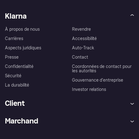
Klarna
À propos de nous
Revendre
Carrières
Accessibilité
Aspects juridiques
Auto-Track
Presse
Contact
Confidentialité
Coordonnées de contact pour
les autorités
Sécurité
Gouvernance d’entreprise
La durabilité
Investor relations
Client
Aide
Réclamations
Marchand
Login
Protection contre la fraude
Support Marchand
Portail développeurs
L'appli shopping de Klarna
Paramètres de confidentialité