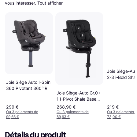
vous intéresser.
Tout afficher
Joie Siège-Auto
2-3 i-Bold Sha
Joie Siège Auto I-Spin
360 Pivotant 360° R
Joie Siège-Auto Gr.0+
1 I-Pivot Shale Base
incluse
299 €
268,90 €
219 €
Ou 3 paiements de
Ou 3 paiements de
Ou 3 paiements 
99,66 €
89,63 €
73,00 €
Détails du produit