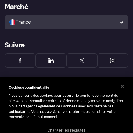
Portail Marchand
Statut opérationnel
Marché
Explorez les magasins
Votre droit de rétractation
Vendre avec Klarna
Plateformes et partenaires
Politique de protection de
l’acheteur Klarna
France
Suivre
Cookies et confidentialité
Nous utilisons des cookies pour assurer le bon fonctionnement du
site web, personnaliser votre expérience et analyser votre navigation.
Nous partageons également des données avec nos partenaires
publicitaires. Vous pouvez gérer vos préférences ou retirer votre
consentement à tout moment.
Changer les réglages