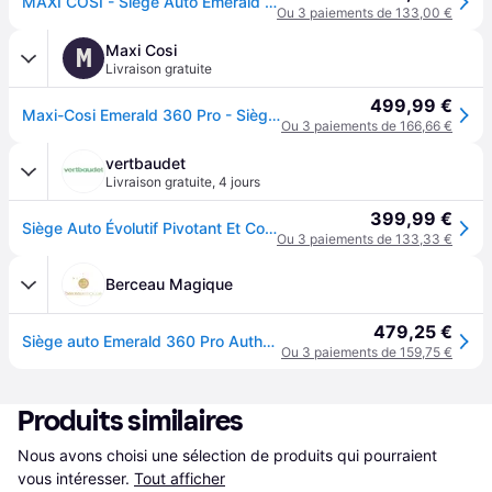
MAXI COSI - Siege Auto Emerald 360 Pro 40-150cm Authentic Truffle - Marron
Ou 3 paiements de 133,00 €
Maxi Cosi
M
Livraison gratuite
499,99 €
Maxi-Cosi Emerald 360 Pro - Siège auto - Authentic Truffle
Ou 3 paiements de 166,66 €
vertbaudet
Livraison gratuite
,
4 jours
399,99 €
Siège Auto Évolutif Pivotant Et Coulissant Emerald 360 Pro Authentic Truffle
Ou 3 paiements de 133,33 €
Berceau Magique
479,25 €
Siège auto Emerald 360 Pro Authentic Truffle (groupe 0-1-2-3)
Ou 3 paiements de 159,75 €
Produits similaires
Nous avons choisi une sélection de produits qui pourraient 
vous intéresser.
Tout afficher