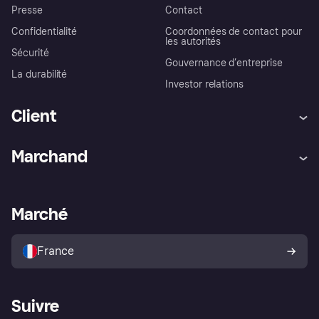
Presse
Contact
Confidentialité
Coordonnées de contact pour
les autorités
Sécurité
Gouvernance d’entreprise
La durabilité
Investor relations
Client
Aide
Réclamations
Marchand
Login
Protection contre la fraude
Support Marchand
Portail développeurs
L'appli shopping de Klarna
Paramètres de confidentialité
Portail Marchand
Statut opérationnel
Marché
Explorez les magasins
Votre droit de rétractation
Vendre avec Klarna
Plateformes et partenaires
Politique de protection de
l’acheteur Klarna
France
Suivre