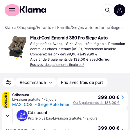
Acheter avec Klarna
Espace entreprises
Klarna
/
Shopping
/
Enfants et Famille
/
Sièges auto enfants
/
Sièges enfants
Maxi-Cosi Emerald 360 Pro Siege Auto
Siège enfant, Avant, i-Size, Appui-tête réglable, Protection 
contre les chocs latéraux (ASIP), Revêtement lavable
Comparez les prix de
399,00 €
à
499,99 €
À partir de 3 paiements de 133,00 € avec
Essayez des paiements flexibles*
Recommandé
Prix avec frais de port
SPONSORISÉ
Cdiscount
399,00 €
Livraison gratuite
,
1-2 jours
Ou 3 paiements de 133,00 €
MAXI COSI - Siege Auto Emerald 360 Pro 40-150cm Authentic Truffle - Marron
Cdiscount
·
Prix le plus bas
Livraison gratuite
,
1-2 jours
399,00 €