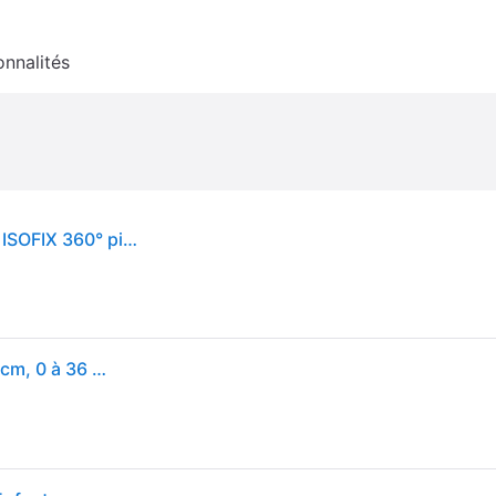
onnalités
Siège Auto Kinderkraft I-GROW 40-150 cm i-Size ISOFIX 360° pivotant dos à la route pour bébé et enfant avec Top Tether Gris
Kinderkraft I-GROW Siège auto bébé, I-SIZE 40-150 cm, 0 à 36 kg évolutif, dès la naissance et jusqu'à 12 ans environ, Groupe 0/1/2/3, Isofix, 360°, RWF, FWF, Protections latérales, Gris