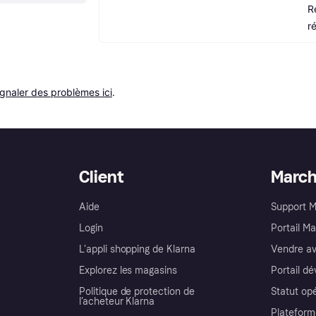
R
r
ignaler des problèmes ici
.
Client
Marc
Aide
Support 
Login
Portail M
L'appli shopping de Klarna
Vendre av
Explorez les magasins
Portail d
Politique de protection de
Statut op
l’acheteur Klarna
Plateform