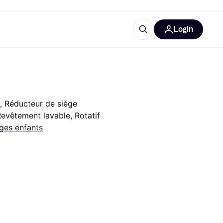
Login
lus d'informations
de bureau
u'est-ce que Klarna?
, Réducteur de siège 
Revêtement lavable, Rotatif
ges enfants
catégories