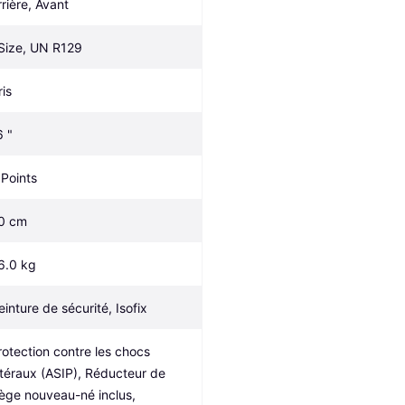
rrière, Avant
-Size, UN R129
ris
6 "
 Points
0 cm
6.0 kg
einture de sécurité, Isofix
rotection contre les chocs 
atéraux (ASIP), Réducteur de 
iège nouveau-né inclus, 