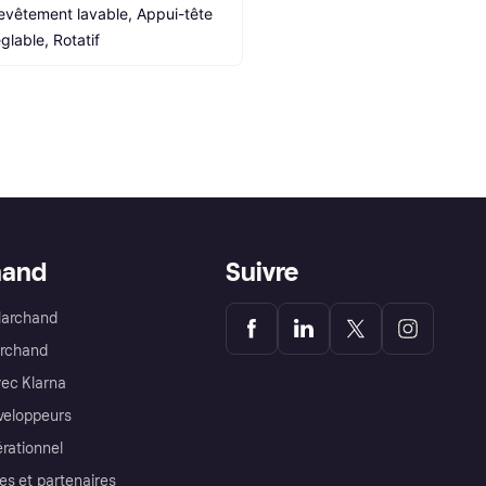
evêtement lavable, Appui-tête 
églable, Rotatif
hand
Suivre
Marchand
archand
ec Klarna
éveloppeurs
érationnel
es et partenaires