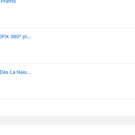
Enfants
Siège Auto Kinderkraft I-GROW 40-150 cm i-Size ISOFIX 360° pivotant dos à la route pour bébé et enfant avec Top Tether Gris
Siege Auto Rotatif I Size I-grow - 0 À 36 Kg Évolutif, Dès La Naissance Jusqu'à 12 Ans Gris