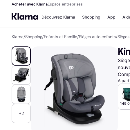
Acheter avec Klarna
Espace entreprises
Découvrez Klarna
Shopping
App
Aid
Klarna
/
Shopping
/
Enfants et Famille
/
Sièges auto enfants
/
Sièges
Options de paiem
Magasins
Toutes les options d
Cdiscoun
Kin
paiement
Airbnb
Payer maintenant
Booking.
Siège
Paiement en 3 fois
Temu
Paiement à 30 jours
JD Sport
nouve
Klarna sur Apple Pa
Compa
À part
Voir tous les
149,0
+2