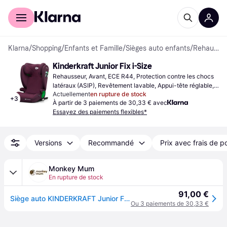
Acheter avec Klarna
Espace entreprises
Klarna
/
Shopping
/
Enfants et Famille
/
Sièges auto enfants
/
Rehausseurs
Kinderkraft Junior Fix i-Size
Rehausseur, Avant, ECE R44, Protection contre les chocs 
latéraux (ASIP), Revêtement lavable, Appui-tête réglable, 
Actuellement
en rupture de stock
Réducteur de siège nouveau-né inclus
+
3
À partir de 3 paiements de 30,33 € avec
Essayez des paiements flexibles*
Versions
Recommandé
Prix avec frais de p
Monkey Mum
En rupture de stock
91,00 €
Siège auto KINDERKRAFT Junior Fix 2 100-150 cm Cherry Pearl
Ou 3 paiements de 30,33 €