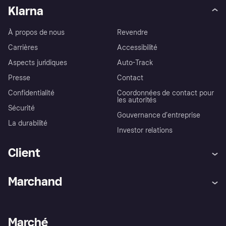
Klarna
À propos de nous
Revendre
Carrières
Accessibilité
Aspects juridiques
Auto-Track
Presse
Contact
Confidentialité
Coordonnées de contact pour
les autorités
Sécurité
Gouvernance d’entreprise
La durabilité
Investor relations
Client
Aide
Réclamations
Marchand
Login
Protection contre la fraude
Support Marchand
Portail développeurs
L'appli shopping de Klarna
Paramètres de confidentialité
Portail Marchand
Statut opérationnel
Marché
Explorez les magasins
Votre droit de rétractation