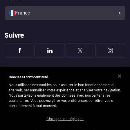
Vendre avec Klarna
Plateformes et partenaires
Politique de protection de
l’acheteur Klarna
France
Suivre
Cookies et confidentialité
Nous utilisons des cookies pour assurer le bon fonctionnement du
site web, personnaliser votre expérience et analyser votre navigation.
Nous partageons également des données avec nos partenaires
publicitaires. Vous pouvez gérer vos préférences ou retirer votre
consentement à tout moment.
Changer les réglages
Copyright © 2005-2026 Klarna Bank AB (publ). Headquarters: Stockholm, Sweden. All
rights reserved. Klarna Bank AB (publ). Sveavägen 46, 111 34 Stockholm. Organization