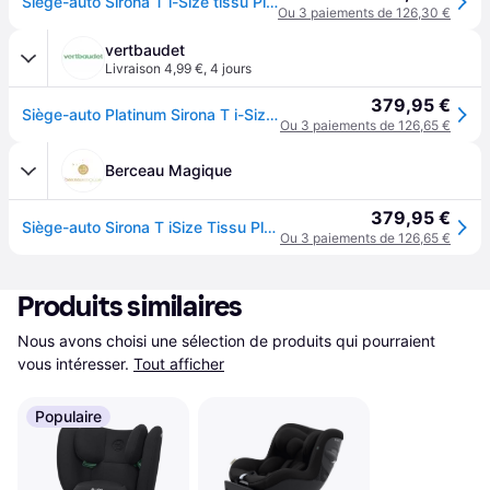
Siège-auto Sirona T i-Size tissu Plus sepia black - Noir
Ou 3 paiements de 126,30 €
vertbaudet
Livraison 4,99 €
,
4 jours
379,95 €
Siège-auto Platinum Sirona T i-Size 45 à 105 cm, équivalence groupe 0+/1 sepia black
Ou 3 paiements de 126,65 €
Berceau Magique
379,95 €
Siège-auto Sirona T iSize Tissu Plus Sepia Black (Groupe 0+-1)
Ou 3 paiements de 126,65 €
Produits similaires
Nous avons choisi une sélection de produits qui pourraient 
vous intéresser.
Tout afficher
Populaire