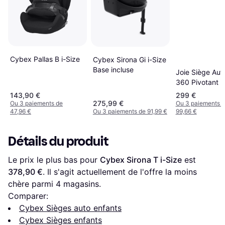
Cybex Pallas B i-Size
Cybex Sirona Gi i-Size
Base incluse
Joie Siège Aut
360 Pivotant 
143,90 €
299 €
275,99 €
Ou 3 paiements de
Ou 3 paiements 
47,96 €
Ou 3 paiements de 91,99 €
99,66 €
Détails du produit
Le prix le plus bas pour 
Cybex Sirona T i-Size
 est 
378,90 €
. Il s'agit actuellement de l'offre la moins 
chère parmi 
4
 magasins.
Comparer:
Cybex Sièges auto enfants
Cybex Sièges enfants