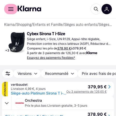
Acheter avec Klarna
Espace entreprises
Klarna
/
Shopping
/
Enfants et Famille
/
Sièges auto enfants
/
Sièges enfants
Cybex Sirona T i-Size
Siège enfant, i-Size, UN R129, Appui-tête réglable, 
Protection contre les chocs latéraux (ASIP), Réducteur de 
siège nouveau-né inclus, Revêtement lavable
Comparez les prix de
378,90 €
à
379,95 €
+
3
À partir de 3 paiements de 126,30 € avec
Essayez des paiements flexibles*
Versions
Recommandé
Prix avec frais de p
SPONSORISÉ
vertbaudet
379,95 €
Livraison 4,99 €
,
4 jours
Ou 3 paiements de 126,65 €
Siège-auto Platinum Sirona T i-Size 45 à 105 cm, équivalence groupe 0+/1 sepia black
Orchestra
·
Prix le plus bas
Livraison gratuite
,
3-5 jours
378,90 €