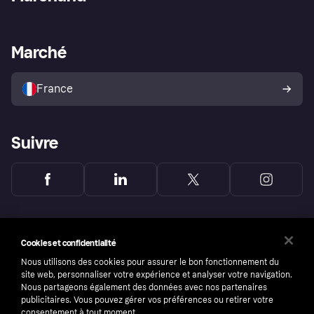
Login
Protection contre la fraude
Support Marchand
Portail développeurs
L'appli shopping de Klarna
Paramètres de confidentialité
Portail Marchand
Statut opérationnel
Marché
Explorez les magasins
Votre droit de rétractation
Vendre avec Klarna
Plateformes et partenaires
Politique de protection de
l’acheteur Klarna
France
Suivre
Cookies et confidentialité
Nous utilisons des cookies pour assurer le bon fonctionnement du
site web, personnaliser votre expérience et analyser votre navigation.
Nous partageons également des données avec nos partenaires
publicitaires. Vous pouvez gérer vos préférences ou retirer votre
consentement à tout moment.