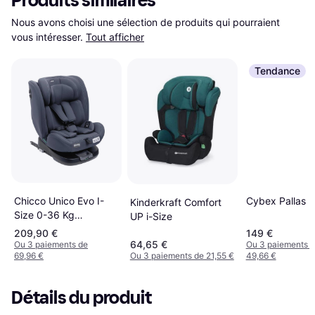
Produits similaires
Nous avons choisi une sélection de produits qui pourraient 
vous intéresser.
Tout afficher
Tendance
Cybex Pallas B
Chicco Unico Evo I-
Kinderkraft Comfort
Size 0-36 Kg
UP i-Size
Homologué ECE
209,90 €
149 €
R129/03
64,65 €
Ou 3 paiements de
Ou 3 paiements 
69,96 €
Ou 3 paiements de 21,55 €
49,66 €
Détails du produit