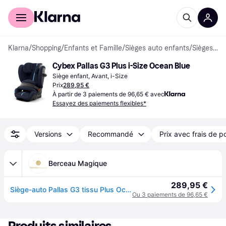
Acheter avec Klarna
Espace entreprises
Klarna
/
Shopping
/
Enfants et Famille
/
Sièges auto enfants
/
Sièges enfants
Cybex Pallas G3 Plus i-Size Ocean Blue
Siège enfant, Avant, i-Size
Prix
289,95 €
À partir de 3 paiements de 96,65 € avec
Essayez des paiements flexibles*
Versions
Recommandé
Prix avec frais de p
Berceau Magique
289,95 €
Siège-auto Pallas G3 tissu Plus Ocean Blue
Ou 3 paiements de 96,65 €