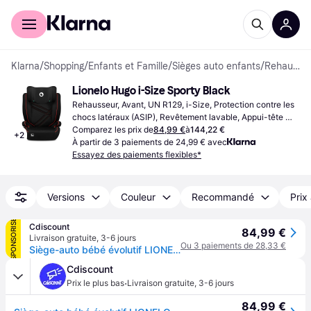
Acheter avec Klarna
Espace entreprises
Klarna
/
Shopping
/
Enfants et Famille
/
Sièges auto enfants
/
Rehausseurs
Lionelo Hugo i-Size Sporty Black
Rehausseur, Avant, UN R129, i-Size, Protection contre les 
chocs latéraux (ASIP), Revêtement lavable, Appui-tête 
réglable
Comparez les prix de
84,99 €
à
144,22 €
+
2
À partir de 3 paiements de 24,99 € avec
Essayez des paiements flexibles*
Versions
Couleur
Recommandé
Prix
SPONSORISÉ
Cdiscount
84,99 €
Livraison gratuite
,
3-6 jours
Ou 3 paiements de 28,33 €
Siège-auto bébé évolutif LIONELO Hugo i-Size - ISOFIX - 100-150 cm - Groupe 2/3 - Têtière réglable en hauteur - Noir-Rouge
Cdiscount
·
Prix le plus bas
Livraison gratuite
,
3-6 jours
84,99 €