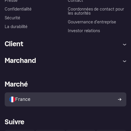
Presse
Contact
Confidentialité
Coordonnées de contact pour
les autorités
Sécurité
Gouvernance d’entreprise
La durabilité
Investor relations
Client
Aide
Réclamations
Marchand
Login
Protection contre la fraude
Support Marchand
Portail développeurs
L'appli shopping de Klarna
Paramètres de confidentialité
Portail Marchand
Statut opérationnel
Marché
Explorez les magasins
Votre droit de rétractation
Vendre avec Klarna
Plateformes et partenaires
Politique de protection de
l’acheteur Klarna
France
Suivre