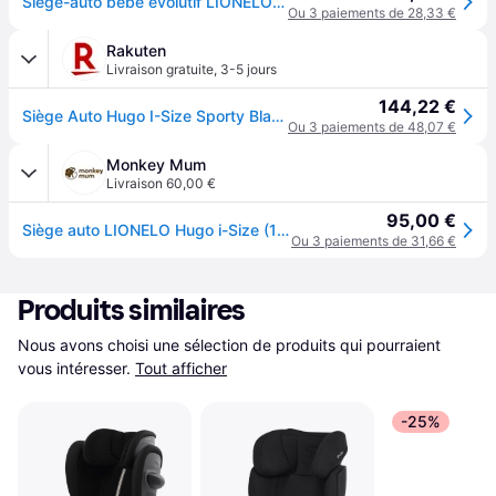
Siège-auto bébé évolutif LIONELO Hugo i-Size - ISOFIX - 100-150 cm - Groupe 2/3 - Têtière réglable en hauteur - Noir-Rouge
Ou 3 paiements de 28,33 €
Rakuten
Livraison gratuite
,
3-5 jours
144,22 €
Siège Auto Hugo I-Size Sporty Black Red
Ou 3 paiements de 48,07 €
Monkey Mum
Livraison 60,00 €
95,00 €
Siège auto LIONELO Hugo i-Size (100-150 cm) Sporty Black Red
Ou 3 paiements de 31,66 €
Produits similaires
Nous avons choisi une sélection de produits qui pourraient 
vous intéresser.
Tout afficher
-25%