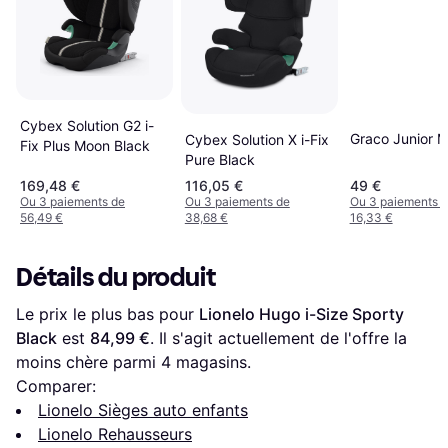
Cybex Solution G2 i-
Graco Junior M
Cybex Solution X i-Fix
Fix Plus Moon Black
Pure Black
169,48 €
116,05 €
49 €
Ou 3 paiements de
Ou 3 paiements de
Ou 3 paiements 
56,49 €
38,68 €
16,33 €
Détails du produit
Le prix le plus bas pour 
Lionelo Hugo i-Size Sporty 
Black
 est 
84,99 €
. Il s'agit actuellement de l'offre la 
moins chère parmi 
4
 magasins.
Comparer:
Lionelo Sièges auto enfants
Lionelo Rehausseurs