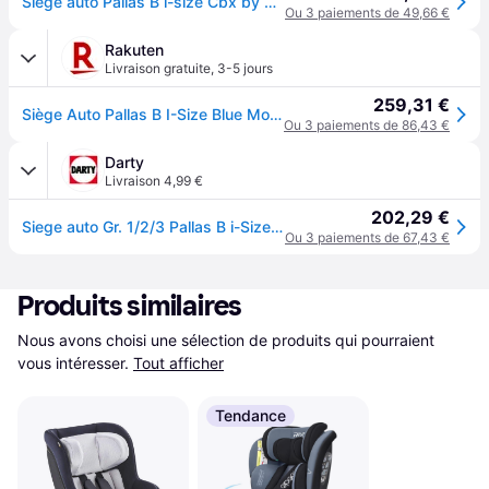
Siège auto Pallas B i-size Cbx by Cybex - 76 à 150 cm - 9 à 50 kg - 15 mois à 12 ans - Blue Moon Navy Blue - Bleu
Ou 3 paiements de 49,66 €
Rakuten
Livraison gratuite
,
3-5 jours
259,31 €
Siège Auto Pallas B I-Size Blue Moon - Navy Blue
Ou 3 paiements de 86,43 €
Darty
Livraison 4,99 €
202,29 €
Siege auto Gr. 1/2/3 Pallas B i-Size Blue Moon-Navy Blue - Bleu
Ou 3 paiements de 67,43 €
Produits similaires
Nous avons choisi une sélection de produits qui pourraient 
vous intéresser.
Tout afficher
Tendance