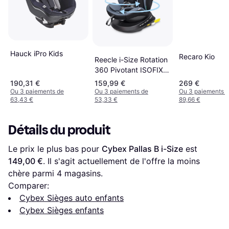
Hauck iPro Kids
Recaro Kio
Reecle i-Size Rotation
360 Pivotant ISOFIX
40-150 cm
190,31 €
159,99 €
269 €
Ou 3 paiements de
Ou 3 paiements de
Ou 3 paiements 
63,43 €
53,33 €
89,66 €
Détails du produit
Le prix le plus bas pour 
Cybex Pallas B i-Size
 est 
149,00 €
. Il s'agit actuellement de l'offre la moins 
chère parmi 
4
 magasins.
Comparer:
Cybex Sièges auto enfants
Cybex Sièges enfants