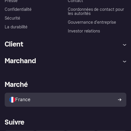
Presse
Contact
Confidentialité
Coordonnées de contact pour
les autorités
Sécurité
Gouvernance d’entreprise
La durabilité
Investor relations
Client
Aide
Réclamations
Marchand
Login
Protection contre la fraude
Support Marchand
Portail développeurs
L'appli shopping de Klarna
Paramètres de confidentialité
Portail Marchand
Statut opérationnel
Marché
Explorez les magasins
Votre droit de rétractation
Vendre avec Klarna
Plateformes et partenaires
Politique de protection de
l’acheteur Klarna
France
Suivre