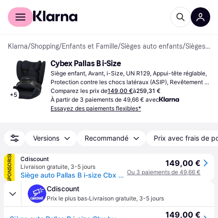
Acheter avec Klarna
Espace entreprises
Klarna
/
Shopping
/
Enfants et Famille
/
Sièges auto enfants
/
Sièges enfants
Cybex Pallas B i-Size
Siège enfant, Avant, i-Size, UN R129, Appui-tête réglable, 
Protection contre les chocs latéraux (ASIP), Revêtement 
lavable
Comparez les prix de
149,00 €
à
259,31 €
+
5
À partir de 3 paiements de 49,66 € avec
Essayez des paiements flexibles*
Versions
Recommandé
Prix avec frais de p
SPONSORISÉ
Cdiscount
149,00 €
Livraison gratuite
,
3-5 jours
Ou 3 paiements de 49,66 €
Siège auto Pallas B i-size Cbx by Cybex - 76 à 150 cm - 9 à 50 kg - 15 mois à 12 ans - Blue Moon Navy Blue - Bleu
Cdiscount
·
Prix le plus bas
Livraison gratuite
,
3-5 jours
149,00 €