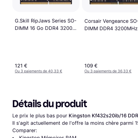
G.Skill RipJaws Series SO-
Corsair Vengeance SO
DIMM 16 Go DDR4 3200
DIMM DDR4 3200MHz
MHz CL22
16GB
(CMSX16GX4M1A3200
121 €
109 €
Ou 3 paiements de 40,33 €
Ou 3 paiements de 36,33 €
Détails du produit
Le prix le plus bas pour 
Kingston Kf432s20ib/16 DD
Il s'agit actuellement de l'offre la moins chère parmi 
1
Comparer:
Kingston Mémoires RAM