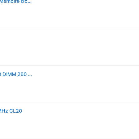
Kingston FURY Impact 16GB 3200MHz DDR4 CL20 Mémoire d’ordinateur Portable Module Simple KF432S20IB/16
Kingston FURY Impact - DDR4 - module - 16 Go - SO DIMM 260 broches - 3200 MHz / PC4-25600 - CL20 - 1.2 V - mémoire sans tampon - non ECC - noir
 MHz CL20