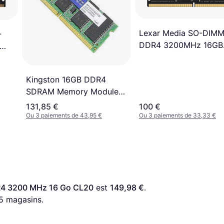
Lexar Media SO-DIM
-
DDR4 3200MHz 16GB
(LD4AS016G-B3200G
C22)
Kingston 16GB DDR4
SDRAM Memory Module
(KCP432SD8/16)
131,85 €
100 €
Ou 3 paiements de 43,95 €
Ou 3 paiements de 33,33 €
R4 3200 MHz 16 Go CL20
 est 
149,98 €
. 
5
 magasins.