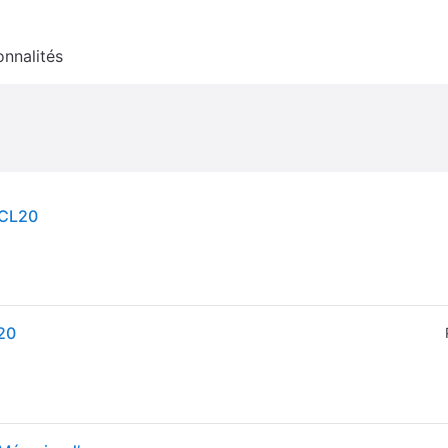
onnalités
 CL20
20