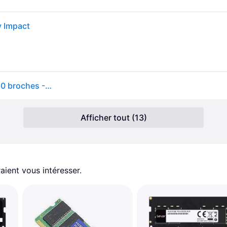
 Impact
FURY Impact - DDR4 - module - 16 Go - SO DIMM 260 broches - 3200 MHz / PC4-25600 - CL20 - 1.2 V - mémoire sans tampon - non ECC - noir
Afficher tout (13)
aient vous intéresser.