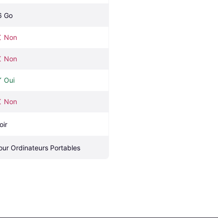
6 Go
Non
Non
Oui
Non
oir
our Ordinateurs Portables