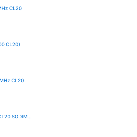
 MHz CL20
00 CL20)
 MHz CL20
Kingston Technology FURY 16GB 3200MT/s DDR4 CL20 SODIMM Impact - Neuf - Noir