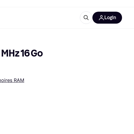
Login
lus d'informations
de bureau
u'est-ce que Klarna?
MHz 16 Go 
oires RAM
catégories