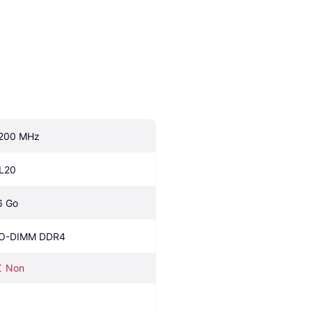
200 MHz
L20
6 Go
O-DIMM DDR4
Non