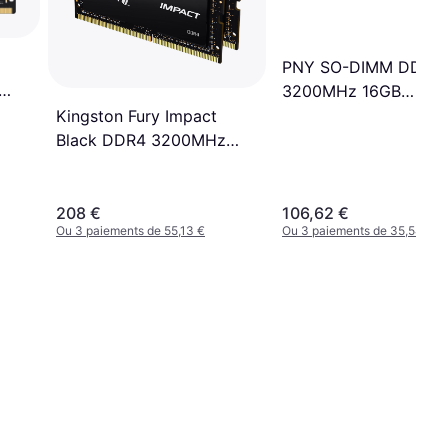
M
PNY SO-DIMM DDR4
3200MHz 16GB
SST)
(MN16GSD43200-TB)
Kingston Fury Impact
Black DDR4 3200MHz
2x8GB
(KF432S20IBK2/16)
208 €
106,62 €
Ou 3 paiements de 55,13 €
Ou 3 paiements de 35,54 €