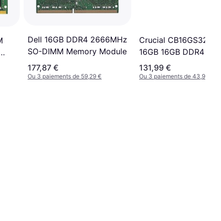
Dell 16GB DDR4 2666MHz
Crucial CB16GS3200
M
SO-DIMM Memory Module
16GB 16GB DDR4 RA
o
177,87 €
131,99 €
Ou 3 paiements de 59,29 €
Ou 3 paiements de 43,99 €