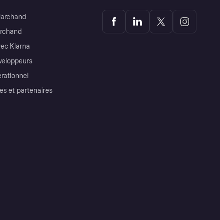
Marchand
archand
ec Klarna
éveloppeurs
érationnel
es et partenaires