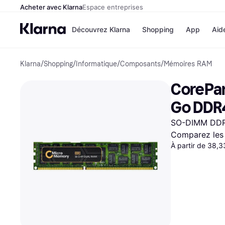
Acheter avec Klarna
Espace entreprises
Découvrez Klarna
Shopping
App
Aid
Klarna
/
Shopping
/
Informatique
/
Composants
/
Mémoires RAM
Options de paiem
Magasins
Toutes les options d
Cdiscoun
CorePa
paiement
Airbnb
Payer maintenant
Booking.
Go DDR
Paiement en 3 fois
Temu
Paiement à 30 jours
JD Sport
SO-DIMM DDR
Klarna sur Apple Pa
Comparez les 
À partir de 38,
Voir tous les