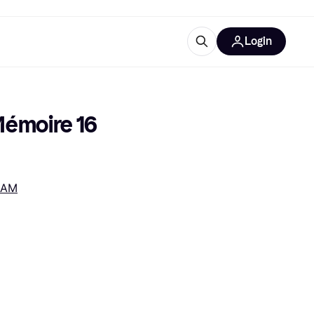
Login
lus d'informations
de bureau
u'est-ce que Klarna?
moire 16 
RAM
catégories