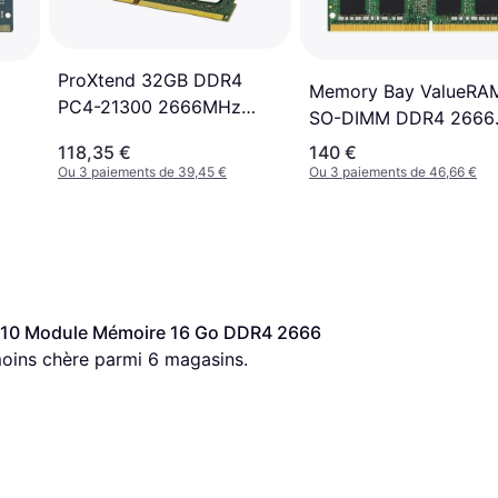
ProXtend 32GB DDR4
Memory Bay ValueRA
PC4-21300 2666MHz
SO-DIMM DDR4 2666
RAM
MHz PC4-21300 16 G
118,35 €
140 €
CL19
Ou 3 paiements de 39,45 €
Ou 3 paiements de 46,66 €
0 Module Mémoire 16 Go DDR4 2666 
 moins chère parmi 
6
 magasins.