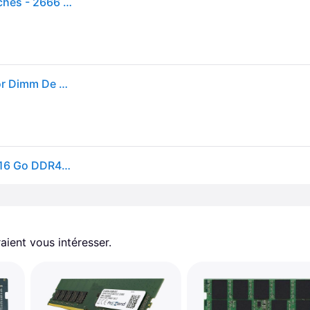
CoreParts - DDR4 - module - 16 Go - DIMM 288 broches - 2666 MHz / PC4-21300 - 1.2 V - mémoire sans tampon - non ECC
Module De Mémoire Coreparts Ddr4 2666 Mhz Major Dimm De 16 Go Pour Hp, Mmh9758/1
Module de mémoire CoreParts MMKN123-16GB 1 x 16 Go DDR4 MMKN123-16GB
aient vous intéresser.