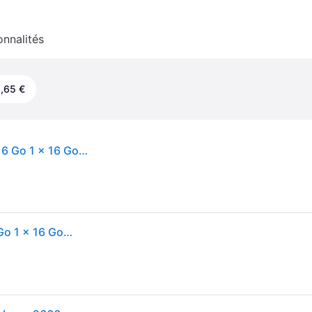
onnalités
,65 €
CoreParts MMKN098-16GB module de mémoire 16 Go 1 x 16 Go DDR4 260-pin SO-DIMM - Neuf - Vert
CoreParts MMKN098-16GB module de mémoire 16 Go 1 x 16 Go DDR4 260-pin SO-DIMM - Neuf - Vert