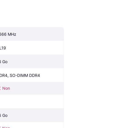
666 MHz
L19
6 Go
DR4, SO-DIMM DDR4
Non
6 Go