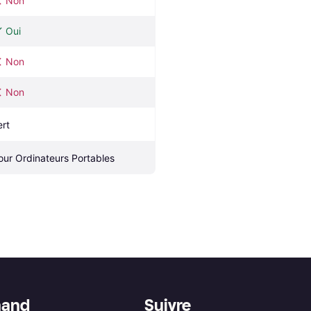
Non
Oui
Non
Non
ert
our Ordinateurs Portables
hand
Suivre