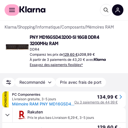
Acheter avec Klarna
Espace entreprises
Klarna
/
Shopping
/
Informatique
/
Composants
/
Mémoires RAM
PNY MD16GSD43200-SI 16GB DDR4 
3200MHz RAM
DDR4
Comparez les prix de
129,60 €
à
208,99 €
À partir de 3 paiements de 43,20 € avec
Essayez des paiements flexibles*
Recommandé
Prix avec frais de port
SPONSORISÉ
PC Componentes
134,99 €
Livraison gratuite
,
3-5 jours
Ou 3 paiements de 44,99 €
Mémoire RAM PNY MD16GSD43200-SI 16Go 1x16Go DDR4 3200MHz CL22 OEM
Rakuten
·
Prix le plus bas
Livraison 6,29 €
,
3-5 jours
129,60 €