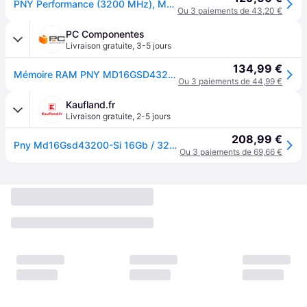
PNY Performance (3200 MHz), Mémoire vive
Ou 3 paiements de 43,20 €
PC Componentes
Livraison gratuite
,
3-5 jours
134,99 €
Mémoire RAM PNY MD16GSD43200-SI 16Go 1x16Go DDR4 3200MHz CL22 OEM
Ou 3 paiements de 44,99 €
Kaufland.fr
Livraison gratuite
,
2-5 jours
208,99 €
Pny Md16Gsd43200-Si 16Gb / 3200Mhz/ Ddr4 / Dimm
Ou 3 paiements de 69,66 €