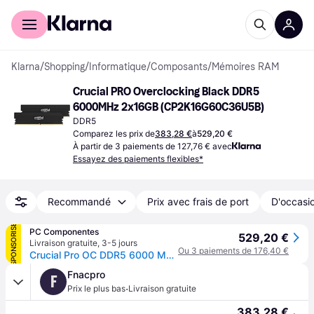
Acheter avec Klarna
Espace entreprises
Klarna
/
Shopping
/
Informatique
/
Composants
/
Mémoires RAM
Crucial PRO Overclocking Black DDR5 
6000MHz 2x16GB (CP2K16G60C36U5B)
DDR5
Comparez les prix de
383,28 €
à
529,20 €
À partir de 3 paiements de 127,76 € avec
Essayez des paiements flexibles*
Recommandé
Prix avec frais de port
D'occasio
SPONSORISÉ
PC Componentes
529,20 €
Livraison gratuite
,
3-5 jours
Ou 3 paiements de 176,40 €
Crucial Pro OC DDR5 6000 MHz 32 Go 2 x 16 Go CL36 Intel XMP 3.0 et AMD EXPO
Fnacpro
F
·
Prix le plus bas
Livraison gratuite
383,28 €