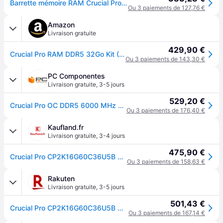
Barrette mémoire RAM Crucial Pro 32 Go (Kit de 2 x 16 Go) DDR5 6000 Mhz CL36
Ou 3 paiements de 127,76 €
Amazon
Livraison gratuite
429,90 €
Crucial Pro RAM DDR5 32Go Kit (2x16Go) 6000MHz CL36, Overclocking Gaming, Intel XMP 3.0 / AMD Expo, PC Mémoire, Noir - CP2K16G60C36U5B
Ou 3 paiements de 143,30 €
PC Componentes
Livraison gratuite
,
3-5 jours
529,20 €
Crucial Pro OC DDR5 6000 MHz 32 Go 2 x 16 Go CL36 Intel XMP 3.0 et AMD EXPO
Ou 3 paiements de 176,40 €
Kaufland.fr
Livraison gratuite
,
3-4 jours
475,90 €
Crucial Pro CP2K16G60C36U5B module de mémoire 16 Go 2 x 8 Go DDR5 ECC
Ou 3 paiements de 158,63 €
Rakuten
Livraison gratuite
,
3-5 jours
501,43 €
Crucial Pro CP2K16G60C36U5B module de mémoire 32 Go 2 x 16 Go DDR5 ECC
Ou 3 paiements de 167,14 €