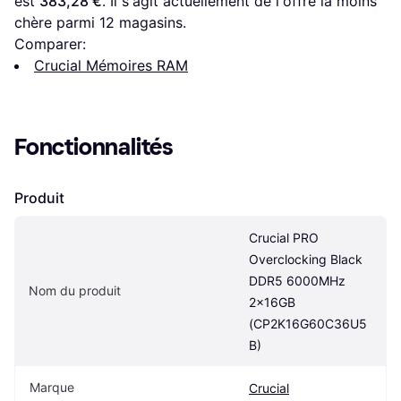
est 
383,28 €
. Il s'agit actuellement de l'offre la moins 
chère parmi 
12
 magasins.
Comparer:
Crucial Mémoires RAM
Fonctionnalités
Produit
Crucial PRO 
Overclocking Black 
DDR5 6000MHz 
Nom du produit
2x16GB 
(CP2K16G60C36U5
B)
Marque
Crucial