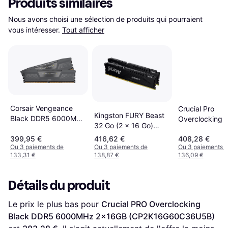
Produits similaires
Nous avons choisi une sélection de produits qui pourraient 
vous intéresser.
Tout afficher
Corsair Vengeance
Crucial Pro
Kingston FURY Beast
Black DDR5 6000MHz
Overclocking 
32 Go (2 x 16 Go)
2x16GB ECC
DDR5 6000 M
DDR5 6000 MHz
(CMK32GX5M2E6000Z36)
399,95 €
416,62 €
408,28 €
2x16GB
CL36
Ou 3 paiements de
Ou 3 paiements de
Ou 3 paiements 
(CP2K16G60C
133,31 €
138,87 €
136,09 €
Détails du produit
Le prix le plus bas pour 
Crucial PRO Overclocking 
Black DDR5 6000MHz 2x16GB (CP2K16G60C36U5B)