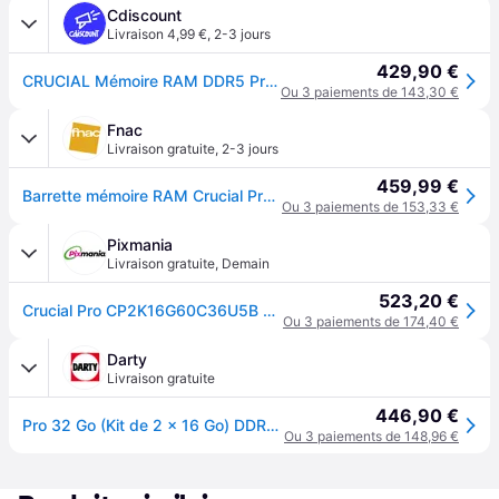
Cdiscount
Livraison 4,99 €
,
2-3 jours
429,90 €
CRUCIAL Mémoire RAM DDR5 Pro - overclocking Edition - 32GB Kit (16GBx2) - 6000 MT/s - CL36 - Noir - CP2K16G60C36U5B
Ou 3 paiements de 143,30 €
Fnac
Livraison gratuite
,
2-3 jours
459,99 €
Barrette mémoire RAM Crucial Pro 32 Go (Kit de 2 x 16 Go) DDR5 6000 Mhz CL36 - Noir
Ou 3 paiements de 153,33 €
Pixmania
Livraison gratuite
,
Demain
523,20 €
Crucial Pro CP2K16G60C36U5B module de mémoire 32 Go 2 x 16 Go DDR5 288-pin DIMM ECC - Neuf - Noir
Ou 3 paiements de 174,40 €
Darty
Livraison gratuite
446,90 €
Pro 32 Go (Kit de 2 x 16 Go) DDR5 6000 Mhz CL36
Ou 3 paiements de 148,96 €