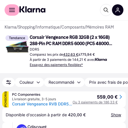
Acheter avec Klarna
Espace entreprises
Klarna
/
Shopping
/
Informatique
/
Composants
/
Mémoires RAM
Corsair Vengeance RGB 32GB (2 x 16GB) 
Tendance
288-Pin PC RAM DDR5 6000 (PC5 48000) 
Desktop Memory Model 
DDR5
Comparez les prix de
432,63 €
à
775,94 €
CMH32GX5M2E6000C36K
À partir de 3 paiements de 144,21 € avec
Essayez des paiements flexibles*
Couleur
Recommandé
Prix avec frais de po
SPONSORISÉ
PC Componentes
559,00 €
Livraison gratuite
,
3-5 jours
Ou 3 paiements de 186,33 €
Corsair Vengeance RVB DDR5 6000 MHz PC5-48000 32 Go 2x16 Go CL36 Noir
Disponible d'occasion à partir de 
420,00 €
Show
Cdiscount