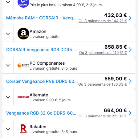
·
Prix le plus bas
Livraison 4,99 €
,
2-3 jours
432,63 €
Mémoire RAM - CORSAIR - Vengeance RGB DDR5 - 32GB 2x16GB DIMM - 6000MT/s - Intel XMP - 1.40V - Noir (CMH32GX5M2E6000C36)
Ou 3 paiements de 144,21 €
Amazon
Livraison gratuite
658,85 €
CORSAIR Vengeance RGB DDR5 32Go (2 x 16Go) Jusqu'à 6000MHz AMD Intel RAM
Ou 3 paiements de 219,61 €
PC Componentes
Livraison gratuite
,
3-5 jours
559,00 €
Corsair Vengeance RVB DDR5 6000 MHz PC5-48000 32 Go 2x16 Go CL36 Noir
Ou 3 paiements de 186,33 €
Alternate
Livraison 9,90 €
,
5 jours
664,00 €
Vengeance RGB 32 Go DDR5-6000 (2x 16 Go) mémoire vive
Ou 3 paiements de 221,33 €
Rakuten
Livraison gratuite
,
3-5 jours