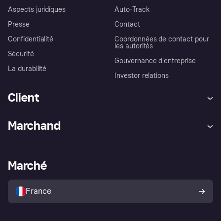
Aspects juridiques
Auto-Track
Presse
Contact
Confidentialité
Coordonnées de contact pour
les autorités
Sécurité
Gouvernance d’entreprise
La durabilité
Investor relations
Client
Aide
Réclamations
Marchand
Login
Protection contre la fraude
Support Marchand
Portail développeurs
L'appli shopping de Klarna
Paramètres de confidentialité
Portail Marchand
Statut opérationnel
Marché
Explorez les magasins
Votre droit de rétractation
Vendre avec Klarna
Plateformes et partenaires
Politique de protection de
l’acheteur Klarna
France