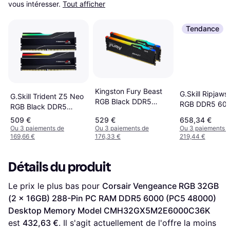
vous intéresser.
Tout afficher
Tendance
Kingston Fury Beast
G.Skill Ripjaw
G.Skill Trident Z5 Neo
RGB Black DDR5
RGB DDR5 60
RGB Black DDR5
6000MHz 2x16GB
2x16GB (F5-
6000MHz 2x16GB
509 €
529 €
658,34 €
ECC
6000J3636F1
(F5-
Ou 3 paiements de
Ou 3 paiements de
Ou 3 paiements 
(KF560C36BBE2AK2-
RM5RW)
169,66 €
176,33 €
219,44 €
6000J3038F16GX2-
32)
TZ5NR)
Détails du produit
Le prix le plus bas pour 
Corsair Vengeance RGB 32GB 
(2 x 16GB) 288-Pin PC RAM DDR5 6000 (PC5 48000) 
Desktop Memory Model CMH32GX5M2E6000C36K
est 
432,63 €
. Il s'agit actuellement de l'offre la moins 