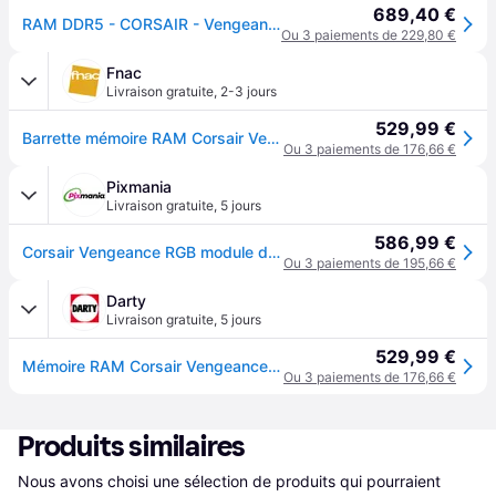
689,40 €
RAM DDR5 - CORSAIR - Vengeance RGB - 32Go (2x16Go) - 6000MHz - CL30-36-36-76
Ou 3 paiements de 229,80 €
Fnac
Livraison gratuite
,
2-3 jours
529,99 €
Barrette mémoire RAM Corsair Vengeance CMH32GX5M2E6000C36 32 Go (Kit de 2 x 16 Go) DDR5 6000 MHz CL36 - Noir
Ou 3 paiements de 176,66 €
Pixmania
Livraison gratuite
,
5 jours
586,99 €
Corsair Vengeance RGB module de mémoire 32 Go 2 x 16 Go DDR5 288-pin DIMM - Neuf - Multicolore
Ou 3 paiements de 195,66 €
Darty
Livraison gratuite
,
5 jours
529,99 €
Mémoire RAM Corsair Vengeance CMH32GX5M2E6000C36 32 Go (Kit de 2 x 16 Go) DDR5 6000 MHz CL36
Ou 3 paiements de 176,66 €
Produits similaires
Nous avons choisi une sélection de produits qui pourraient 