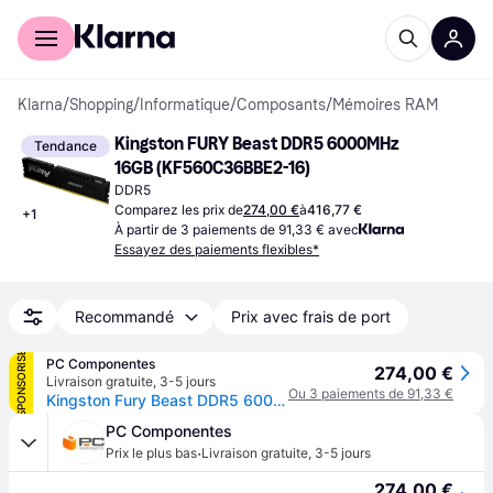
Acheter avec Klarna
Espace entreprises
Klarna
/
Shopping
/
Informatique
/
Composants
/
Mémoires RAM
Kingston FURY Beast DDR5 6000MHz 
Tendance
16GB (KF560C36BBE2-16)
DDR5
Comparez les prix de
274,00 €
à
416,77 €
+
1
À partir de 3 paiements de 91,33 € avec
Essayez des paiements flexibles*
Recommandé
Prix avec frais de port
SPONSORISÉ
PC Componentes
274,00 €
Livraison gratuite
,
3-5 jours
Ou 3 paiements de 91,33 €
Kingston Fury Beast DDR5 6000 MHz 16 Go CL36 AMD EXPO
PC Componentes
·
Prix le plus bas
Livraison gratuite
,
3-5 jours
274,00 €