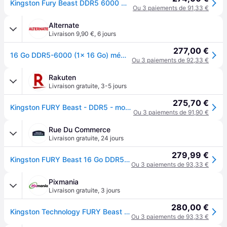
Kingston Fury Beast DDR5 6000 MHz 16 Go CL36 AMD EXPO
Ou 3 paiements de 91,33 €
Alternate
Livraison 9,90 €
,
6 jours
277,00 €
16 Go DDR5-6000 (1x 16 Go) mémoire vive
Ou 3 paiements de 92,33 €
Rakuten
Livraison gratuite
,
3-5 jours
275,70 €
Kingston FURY Beast - DDR5 - module - 16 Go - DIMM 288 broches - 6000 MT/s / PC5-48000 - CL36 - 1.35 V - mémoire sans tampon - on-die ECC - noir
Ou 3 paiements de 91,90 €
Rue Du Commerce
Livraison gratuite
,
24 jours
279,99 €
Kingston FURY Beast 16 Go DDR5 6000 MHz CL36
Ou 3 paiements de 93,33 €
Pixmania
Livraison gratuite
,
3 jours
280,00 €
Kingston Technology FURY Beast 16GB 6000MT/s DDR5 CL36 DIMM Black EXPO - Neuf - Noir
Ou 3 paiements de 93,33 €