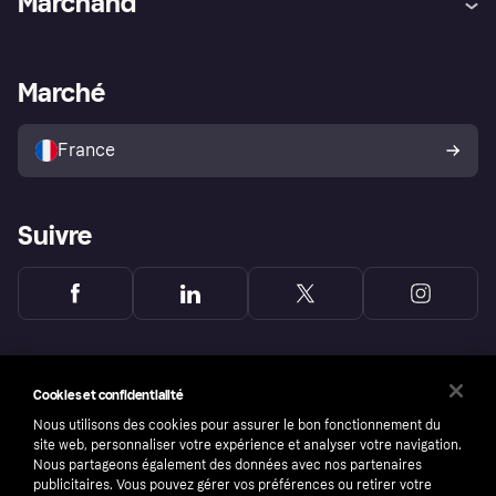
Marchand
Login
Protection contre la fraude
Support Marchand
Portail développeurs
L'appli shopping de Klarna
Paramètres de confidentialité
Portail Marchand
Statut opérationnel
Marché
Explorez les magasins
Votre droit de rétractation
Vendre avec Klarna
Plateformes et partenaires
Politique de protection de
l’acheteur Klarna
France
Suivre
Cookies et confidentialité
Nous utilisons des cookies pour assurer le bon fonctionnement du
site web, personnaliser votre expérience et analyser votre navigation.
Nous partageons également des données avec nos partenaires
publicitaires. Vous pouvez gérer vos préférences ou retirer votre