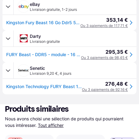
eBay
Livraison gratuite
,
1-2 jours
353,14 €
Kingston Fury Beast 16 Go Ddr5 5200 Mhz Cl40
Ou 3 paiements de 117,71 €
Darty
Livraison gratuite
295,35 €
FURY Beast - DDR5 - module - 16 Go - DIMM 288 broches - 6000 MT/s / PC5-48000 - CL36 - 1.35 V - mémoire sans tampon - on-die ECC - noir
Ou 3 paiements de 98,45 €
Senetic
Livraison 9,20 €
,
4 jours
276,48 €
Kingston Technology FURY Beast 16 Go 6000MT/s DDR5 KF560C36BBE2-16
Ou 3 paiements de 92,16 €
Produits similaires
Nous avons choisi une sélection de produits qui pourraient 
vous intéresser.
Tout afficher