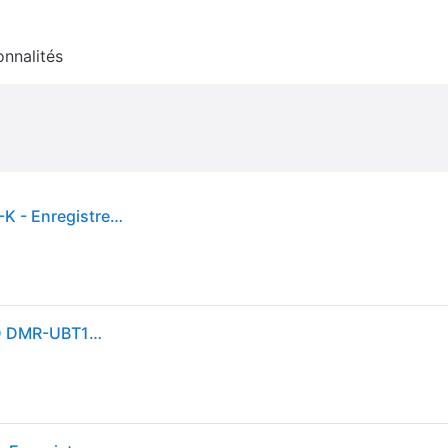
onnalités
Lecteur Blu-ray UHD - Panasonic - DMR-UBT1EC-K - Enregistreur 1 To - HDR automatique - Audio Hi-Res - Noir
Panasonic Lecteur Blu Ray UHD enregistreur Full HD DMR-UBT1EC-K I Réglage HDR Automatique Convertisseur 4K Lecture Audio Hi-Res Disque Dur 1 to WiFi intégré Noir - Version Française