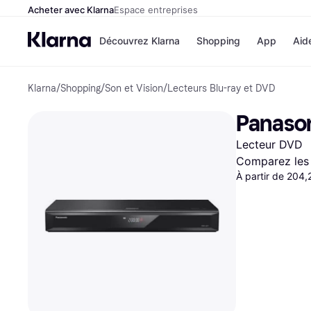
Acheter avec Klarna
Espace entreprises
Découvrez Klarna
Shopping
App
Aid
Klarna
/
Shopping
/
Son et Vision
/
Lecteurs Blu-ray et DVD
Options de paiem
Magasins
Toutes les options d
Cdiscoun
Panason
paiement
Airbnb
Payer maintenant
Booking.
Lecteur DVD
Paiement en 3 fois
Temu
Paiement à 30 jours
JD Sport
Comparez les 
Klarna sur Apple Pa
À partir de 204
Voir tous les