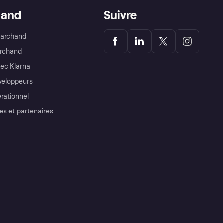
hand
Suivre
Marchand
archand
ec Klarna
éveloppeurs
érationnel
es et partenaires