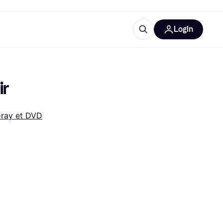
Login
lus d'informations
de bureau
u'est-ce que Klarna?
ir
-ray et DVD
catégories