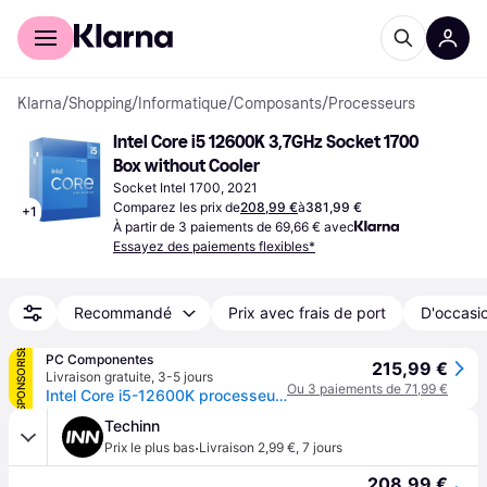
Acheter avec Klarna
Espace entreprises
Klarna
/
Shopping
/
Informatique
/
Composants
/
Processeurs
Intel Core i5 12600K 3,7GHz Socket 1700 
Box without Cooler
Socket Intel 1700, 2021
Comparez les prix de
208,99 €
à
381,99 €
+
1
À partir de 3 paiements de 69,66 € avec
Essayez des paiements flexibles*
Recommandé
Prix avec frais de port
D'occasio
SPONSORISÉ
PC Componentes
215,99 €
Livraison gratuite
,
3-5 jours
Ou 3 paiements de 71,99 €
Intel Core i5-12600K processeur 20 Mo Smart Cache Boîte
Techinn
·
Prix le plus bas
Livraison 2,99 €
,
7 jours
208,99 €