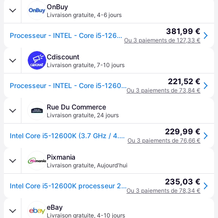
OnBuy
Livraison gratuite
,
4-6 jours
381,99 €
Processeur - INTEL - Core i5-12600K - 10 cœurs (6P+4E) - Socket LGA1700 - Chipset Série 600 - TDP 125W (BX8071512600K)
Ou 3 paiements de 127,33 €
Cdiscount
Livraison gratuite
,
7-10 jours
221,52 €
Processeur - INTEL - Core i5-12600K - 10 cœurs (6P+4E) - Socket LGA1700 - Chipset Série 600 - TDP 125W (BX8071512600K)
Ou 3 paiements de 73,84 €
Rue Du Commerce
Livraison gratuite
,
24 jours
229,99 €
Intel Core i5-12600K (3.7 GHz / 4.9 GHz)
Ou 3 paiements de 76,66 €
Pixmania
Livraison gratuite
,
Aujourd'hui
235,03 €
Intel Core i5-12600K processeur 20 Mo Smart Cache Boîte - Neuf
Ou 3 paiements de 78,34 €
eBay
Livraison gratuite
,
4-10 jours