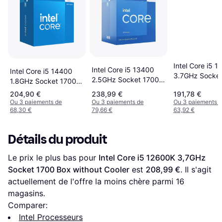
Intel Core i5 
Intel Core i5 13400
Intel Core i5 14400
3.7GHz Socket
2.5GHz Socket 1700
1.8GHz Socket 1700
Tray
Box
Box
204,90 €
238,99 €
191,78 €
Ou 3 paiements de
Ou 3 paiements de
Ou 3 paiements 
68,30 €
79,66 €
63,92 €
Détails du produit
Le prix le plus bas pour 
Intel Core i5 12600K 3,7GHz 
Socket 1700 Box without Cooler
 est 
208,99 €
. Il s'agit 
actuellement de l'offre la moins chère parmi 
16
magasins.
Comparer:
Intel Processeurs