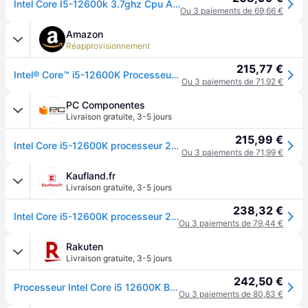
Intel Core I5-12600k 3.7ghz Cpu Argenté
Ou 3 paiements de 69,66 €
Amazon
Réapprovisionnement
215,77 €
Intel® Core™ i5-12600K Processeur débloqué pour PC de Bureau, 10 cœurs (6P+4E) jusqu'à 4,9 GHz, LGA1700, chipset série 600 125 W
Ou 3 paiements de 71,92 €
PC Componentes
Livraison gratuite
,
3-5 jours
215,99 €
Intel Core i5-12600K processeur 20 Mo Smart Cache Boîte
Ou 3 paiements de 71,99 €
Kaufland.fr
Livraison gratuite
,
3-5 jours
238,32 €
Intel Core i5-12600K processeur 20 Mo Smart Cache Boîte
Ou 3 paiements de 79,44 €
Rakuten
Livraison gratuite
,
3-5 jours
242,50 €
Processeur Intel Core i5 12600K Box
Ou 3 paiements de 80,83 €