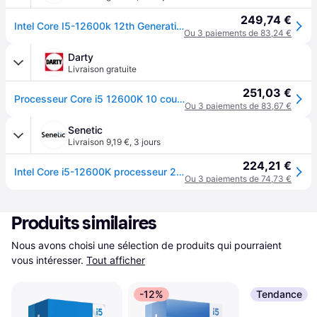
249,74 €
Intel Core I5-12600k 12th Generation Desktop Processor (base Clock: 3.7ghz Tubob
Ou 3 paiements de 83,24 €
Darty
Livraison gratuite
251,03 €
Processeur Core i5 12600K 10 cours 3,7 / 4,9 GHz
Ou 3 paiements de 83,67 €
Senetic
Livraison 9,19 €
,
3 jours
224,21 €
Intel Core i5-12600K processeur 20 Mo Smart Cache Boîte BX8071512600K
Ou 3 paiements de 74,73 €
Produits similaires
Nous avons choisi une sélection de produits qui pourraient 
vous intéresser.
Tout afficher
-12%
Tendance