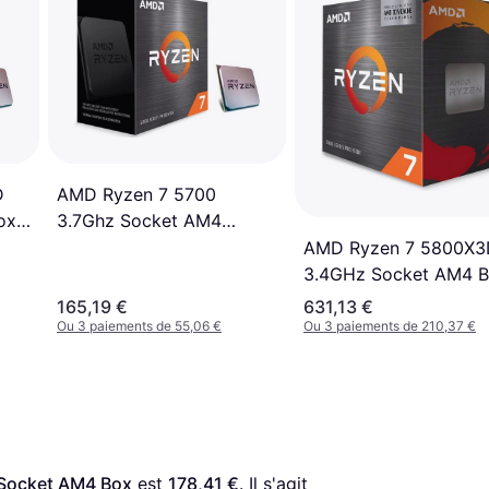
D
AMD Ryzen 7 5700
ox
3.7Ghz Socket AM4
Boxed
AMD Ryzen 7 5800X3
3.4GHz Socket AM4 
165,19 €
631,13 €
Ou 3 paiements de 55,06 €
Ou 3 paiements de 210,37 €
Socket AM4 Box
 est 
178,41 €
. Il s'agit 