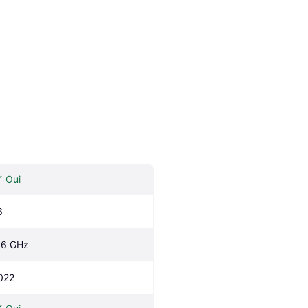
Oui
6
.6 GHz
022