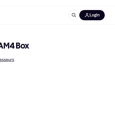
Login
lus d'informations
de bureau
u'est-ce que Klarna?
 AM4 Box
esseurs
catégories