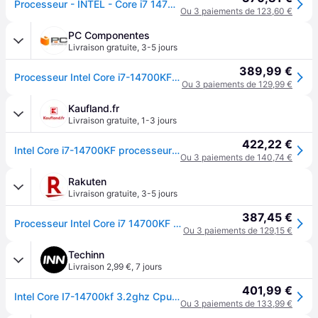
Processeur - INTEL - Core i7 14700KF - Blanc
Ou 3 paiements de 123,60 €
PC Componentes
Livraison gratuite
,
3-5 jours
389,99 €
Processeur Intel Core i7-14700KF 20 Cœurs 3,4 GHz Base 5,6 GHz Turbo Overclocking LGA1700
Ou 3 paiements de 129,99 €
Kaufland.fr
Livraison gratuite
,
1-3 jours
422,22 €
Intel Core i7-14700KF processeur 33 Mo Smart Cache Boîte
Ou 3 paiements de 140,74 €
Rakuten
Livraison gratuite
,
3-5 jours
387,45 €
Processeur Intel Core i7 14700KF Box
Ou 3 paiements de 129,15 €
Techinn
Livraison 2,99 €
,
7 jours
401,99 €
Intel Core I7-14700kf 3.2ghz Cpu Bleu
Ou 3 paiements de 133,99 €