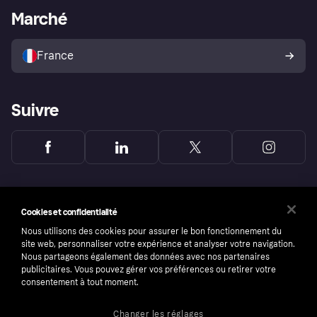
Portail Marchand
Statut opérationnel
Marché
Explorez les magasins
Votre droit de rétractation
Vendre avec Klarna
Plateformes et partenaires
Politique de protection de
l’acheteur Klarna
France
Suivre
Cookies et confidentialité
Nous utilisons des cookies pour assurer le bon fonctionnement du
site web, personnaliser votre expérience et analyser votre navigation.
Nous partageons également des données avec nos partenaires
publicitaires. Vous pouvez gérer vos préférences ou retirer votre
consentement à tout moment.
Changer les réglages