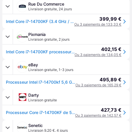
Rue Du Commerce
Livraison gratuite
,
24 jours
399,99 €
Intel Core i7-14700KF (3.4 GHz / 5.6 GHz)
Ou 3 paiements de 133,33 €
Pixmania
Livraison gratuite
,
2 jours
402,15 €
Intel Core i7-14700KF processeur 33 Mo Smart Cache Boîte - Neuf
Ou 3 paiements de 134,05 €
eBay
Livraison gratuite
,
1-3 jours
495,89 €
Processeur Intel I7-14700kf 5,6 Ghz Lga 1700
Ou 3 paiements de 165,29 €
Darty
Livraison gratuite
427,73 €
Processeur Core i7-14700KF de 5,5 à 5,99Ghz
Ou 3 paiements de 142,57 €
Senetic
Livraison 9,20 €
,
4 jours