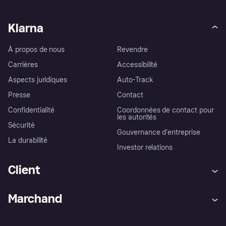
Klarna
À propos de nous
Revendre
Carrières
Accessibilité
Aspects juridiques
Auto-Track
Presse
Contact
Confidentialité
Coordonnées de contact pour
les autorités
Sécurité
Gouvernance d’entreprise
La durabilité
Investor relations
Client
Aide
Réclamations
Marchand
Login
Protection contre la fraude
Support Marchand
Portail développeurs
L'appli shopping de Klarna
Paramètres de confidentialité