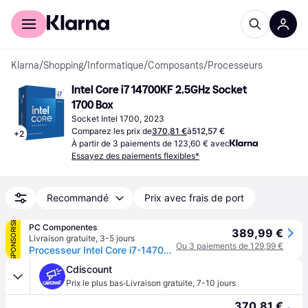
Acheter avec Klarna
Espace entreprises
Klarna
/
Shopping
/
Informatique
/
Composants
/
Processeurs
Intel Core i7 14700KF 2.5GHz Socket 
1700 Box
Socket Intel 1700, 2023
Comparez les prix de
370,81 €
à
512,57 €
+
2
À partir de 3 paiements de 123,60 € avec
Essayez des paiements flexibles*
Recommandé
Prix avec frais de port
SPONSORISÉ
PC Componentes
389,99 €
Livraison gratuite
,
3-5 jours
Ou 3 paiements de 129,99 €
Processeur Intel Core i7-14700KF 20 Cœurs 3,4 GHz Base 5,6 GHz Turbo Overclocking LGA1700
Cdiscount
·
Prix le plus bas
Livraison gratuite
,
7-10 jours
370,81 €