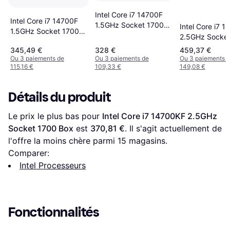
Intel Core i7 14700F
Intel Core i7 14700F
1.5GHz Socket 1700
Intel Core i7 
1.5GHz Socket 1700
Tray
2.5GHz Socket
Box
Tray
345,49 €
328 €
459,37 €
Ou 3 paiements de
Ou 3 paiements de
Ou 3 paiements 
115,16 €
109,33 €
149,08 €
Détails du produit
Le prix le plus bas pour 
Intel Core i7 14700KF 2.5GHz 
Socket 1700 Box
 est 
370,81 €
. Il s'agit actuellement de 
l'offre la moins chère parmi 
15
 magasins.
Comparer:
Intel Processeurs
Fonctionnalités