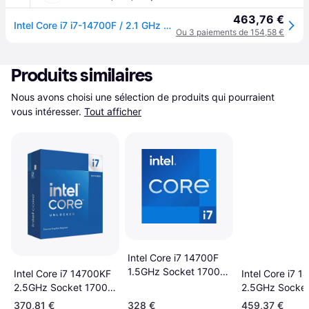
463,76 €
Intel Core i7 i7-14700F / 2.1 GHz processeur - Box
Ou 3 paiements de 154,58 €
Produits similaires
Nous avons choisi une sélection de produits qui pourraient 
vous intéresser.
Tout afficher
Intel Core i7 14700F
1.5GHz Socket 1700
Intel Core i7 14700KF
Intel Core i7 
Tray
2.5GHz Socket 1700
2.5GHz Socket
Box
Tray
370,81 €
328 €
459,37 €