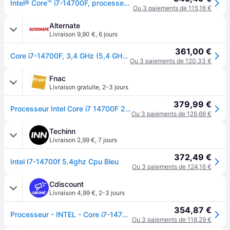
Intel® Core™ i7-14700F, processeur pour PC de Bureau, 20 cœurs (8 P-Cores + 12 E-Cores) jusqu'à 5,4 GHz
Ou 3 paiements de 115,16 €
Alternate
Livraison 9,90 €
,
6 jours
361,00 €
Core i7-14700F, 3,4 GHz (5,4 GHz Turbo Boost) socket 1700 processeur
Ou 3 paiements de 120,33 €
Fnac
Livraison gratuite
,
2-3 jours
379,99 €
Processeur Intel Core i7 14700F 20 cœurs 2,1 / 5,4 GHz
Ou 3 paiements de 126,66 €
Techinn
Livraison 2,99 €
,
7 jours
372,49 €
Intel I7-14700f 5.4ghz Cpu Bleu
Ou 3 paiements de 124,16 €
Cdiscount
Livraison 4,99 €
,
2-3 jours
354,87 €
Processeur - INTEL - Core i7-14700F 5.4GHz LGA1700 Box - Bleu
Ou 3 paiements de 118,29 €