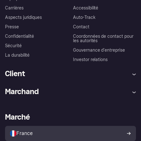
Carrières
Accessibilité
Aspects juridiques
Auto-Track
Presse
Contact
Confidentialité
Coordonnées de contact pour
les autorités
Sécurité
Gouvernance d’entreprise
La durabilité
Investor relations
Client
Aide
Réclamations
Marchand
Login
Protection contre la fraude
Support Marchand
Portail développeurs
L'appli shopping de Klarna
Paramètres de confidentialité
Portail Marchand
Statut opérationnel
Marché
Explorez les magasins
Votre droit de rétractation
Vendre avec Klarna
Plateformes et partenaires
Politique de protection de
l’acheteur Klarna
France