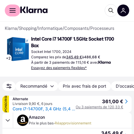
Acheter avec Klarna
Espace entreprises
Klarna
/
Shopping
/
Informatique
/
Composants
/
Processeurs
Intel Core i7 14700F 1.5GHz Socket 1700 
Box
Socket Intel 1700, 2024
Comparez les prix de
345,49 €
à
486,68 €
+
2
À partir de 3 paiements de 115,16 € avec
Essayez des paiements flexibles*
Recommandé
Prix avec frais de port
D'occasio
SPONSORISÉ
Alternate
361,00 €
Livraison 9,90 €
,
6 jours
Ou 3 paiements de 120,33 €
Core i7-14700F, 3,4 GHz (5,4 GHz Turbo Boost) socket 1700 processeur
Amazon
·
Prix le plus bas
Réapprovisionnement
345,49 €