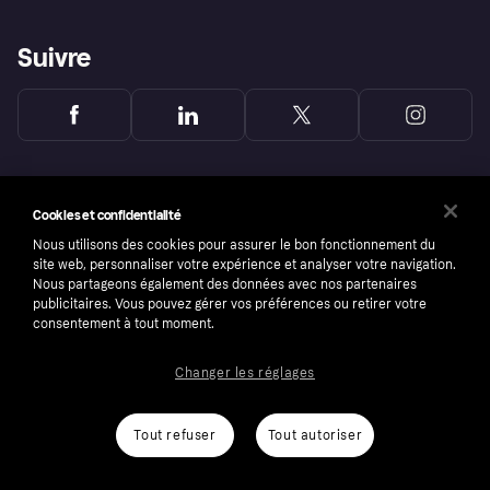
Suivre
Cookies et confidentialité
Nous utilisons des cookies pour assurer le bon fonctionnement du
site web, personnaliser votre expérience et analyser votre navigation.
Nous partageons également des données avec nos partenaires
publicitaires. Vous pouvez gérer vos préférences ou retirer votre
consentement à tout moment.
Changer les réglages
Copyright © 2005-2026 Klarna Bank AB (publ). Headquarters: Stockholm, Sweden. All
rights reserved. Klarna Bank AB (publ). Sveavägen 46, 111 34 Stockholm. Organization
number: 556737-0431
Tout refuser
Tout autoriser
Conditions
Cookies
Klarna.com