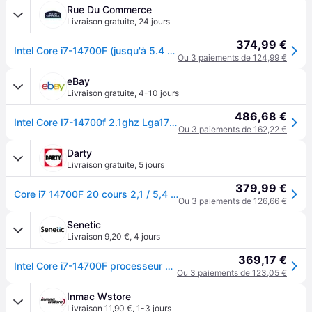
Rue Du Commerce
Livraison gratuite
,
24 jours
374,99 €
Intel Core i7-14700F (jusqu'à 5.4 GHz)
Ou 3 paiements de 124,99 €
eBay
Livraison gratuite
,
4-10 jours
486,68 €
Intel Core I7-14700f 2.1ghz Lga1700 33m Cache Processeur Boîtier
Ou 3 paiements de 162,22 €
Darty
Livraison gratuite
,
5 jours
379,99 €
Core i7 14700F 20 cours 2,1 / 5,4 GHz
Ou 3 paiements de 126,66 €
Senetic
Livraison 9,20 €
,
4 jours
369,17 €
Intel Core i7-14700F processeur 33 Mo Smart Cache Boîte BX8071514700F
Ou 3 paiements de 123,05 €
Inmac Wstore
Livraison 11,90 €
,
1-3 jours