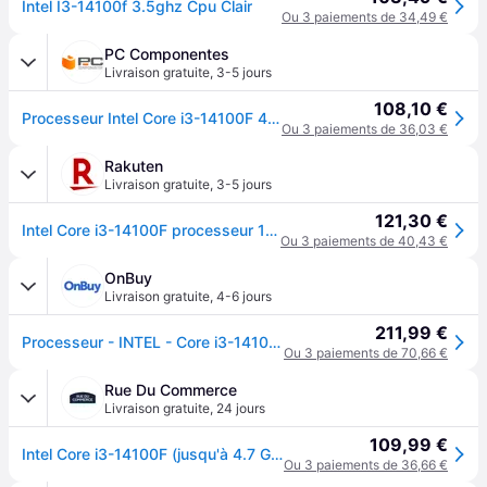
Intel I3-14100f 3.5ghz Cpu Clair
Ou 3 paiements de 34,49 €
PC Componentes
Livraison gratuite
,
3-5 jours
108,10 €
Processeur Intel Core i3-14100F 4 Cœurs 3,5 GHz Base 4,7 GHz Turbo Box
Ou 3 paiements de 36,03 €
Rakuten
Livraison gratuite
,
3-5 jours
121,30 €
Intel Core i3-14100F processeur 12 Mo Smart Cache Boîte
Ou 3 paiements de 40,43 €
OnBuy
Livraison gratuite
,
4-6 jours
211,99 €
Processeur - INTEL - Core i3-14100F 4.7GHz LGA1700 Box
Ou 3 paiements de 70,66 €
Rue Du Commerce
Livraison gratuite
,
24 jours
109,99 €
Intel Core i3-14100F (jusqu'à 4.7 GHz)
Ou 3 paiements de 36,66 €