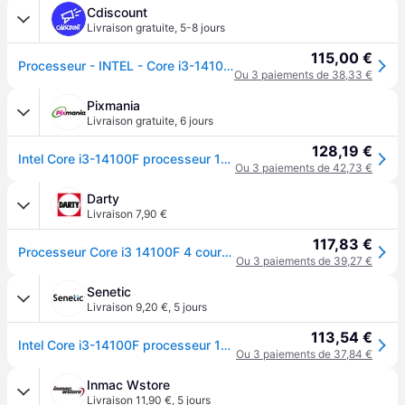
Cdiscount
Livraison gratuite
,
5-8 jours
115,00 €
Processeur - INTEL - Core i3-14100F 4.7GHz LGA1700 Box - Bleu
Ou 3 paiements de 38,33 €
Pixmania
Livraison gratuite
,
6 jours
128,19 €
Intel Core i3-14100F processeur 12 Mo Smart Cache Boîte - Neuf
Ou 3 paiements de 42,73 €
Darty
Livraison 7,90 €
117,83 €
Processeur Core i3 14100F 4 cours 3,5 / 4,7 GHz
Ou 3 paiements de 39,27 €
Senetic
Livraison 9,20 €
,
5 jours
113,54 €
Intel Core i3-14100F processeur 12 Mo Smart Cache Boîte BX8071514100F
Ou 3 paiements de 37,84 €
Inmac Wstore
Livraison 11,90 €
,
5 jours