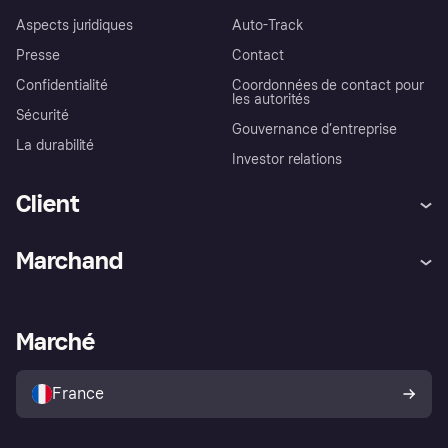
Aspects juridiques
Auto-Track
Presse
Contact
Confidentialité
Coordonnées de contact pour
les autorités
Sécurité
Gouvernance d’entreprise
La durabilité
Investor relations
Client
Aide
Réclamations
Marchand
Login
Protection contre la fraude
Support Marchand
Portail développeurs
L'appli shopping de Klarna
Paramètres de confidentialité
Portail Marchand
Statut opérationnel
Marché
Explorez les magasins
Votre droit de rétractation
Vendre avec Klarna
Plateformes et partenaires
Politique de protection de
l’acheteur Klarna
France