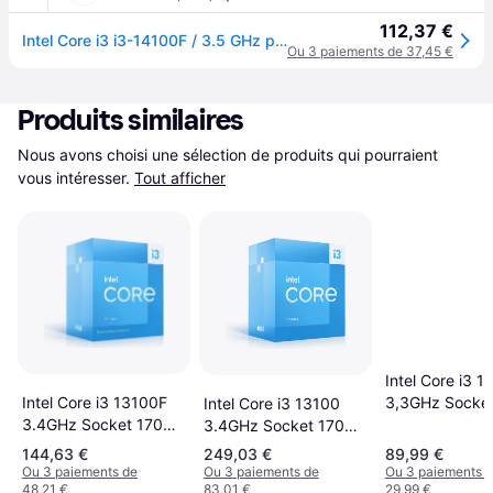
112,37 €
Intel Core i3 i3-14100F / 3.5 GHz processeur - Box
Ou 3 paiements de 37,45 €
Produits similaires
Nous avons choisi une sélection de produits qui pourraient 
vous intéresser.
Tout afficher
Intel Core i3 1
3,3GHz Socke
Intel Core i3 13100F
Intel Core i3 13100
Box
3.4GHz Socket 1700
3.4GHz Socket 1700
Box With Cooler
Box With Cooler
144,63 €
249,03 €
89,99 €
Ou 3 paiements de
Ou 3 paiements de
Ou 3 paiements 
48,21 €
83,01 €
29,99 €