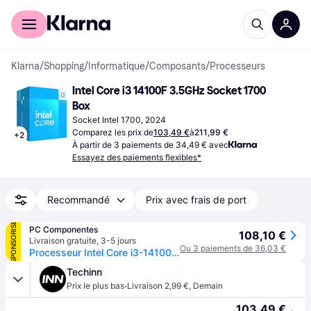
Acheter avec Klarna
Espace entreprises
Klarna
/
Shopping
/
Informatique
/
Composants
/
Processeurs
Intel Core i3 14100F 3.5GHz Socket 1700 
Box
Socket Intel 1700, 2024
Comparez les prix de
103,49 €
à
211,99 €
+
2
À partir de 3 paiements de 34,49 € avec
Essayez des paiements flexibles*
Recommandé
Prix avec frais de port
SPONSORISÉ
PC Componentes
108,10 €
Livraison gratuite
,
3-5 jours
Ou 3 paiements de 36,03 €
Processeur Intel Core i3-14100F 4 Cœurs 3,5 GHz Base 4,7 GHz Turbo Box
Techinn
·
Prix le plus bas
Livraison 2,99 €
,
Demain
103,49 €