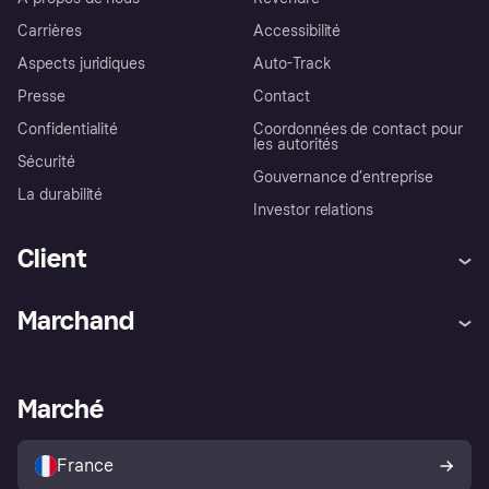
Carrières
Accessibilité
Aspects juridiques
Auto-Track
Presse
Contact
Confidentialité
Coordonnées de contact pour
les autorités
Sécurité
Gouvernance d’entreprise
La durabilité
Investor relations
Client
Aide
Réclamations
Marchand
Login
Protection contre la fraude
Support Marchand
Portail développeurs
L'appli shopping de Klarna
Paramètres de confidentialité
Portail Marchand
Statut opérationnel
Marché
Explorez les magasins
Votre droit de rétractation
Vendre avec Klarna
Plateformes et partenaires
Politique de protection de
l’acheteur Klarna
France