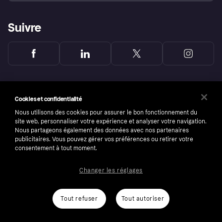
Suivre
Cookies et confidentialité
Nous utilisons des cookies pour assurer le bon fonctionnement du
site web, personnaliser votre expérience et analyser votre navigation.
Nous partageons également des données avec nos partenaires
publicitaires. Vous pouvez gérer vos préférences ou retirer votre
consentement à tout moment.
Changer les réglages
Copyright © 2005-2026 Klarna Bank AB (publ). Headquarters: Stockholm, Sweden. All
rights reserved. Klarna Bank AB (publ). Sveavägen 46, 111 34 Stockholm. Organization
number: 556737-0431
Tout refuser
Tout autoriser
Conditions
Cookies
Klarna.com