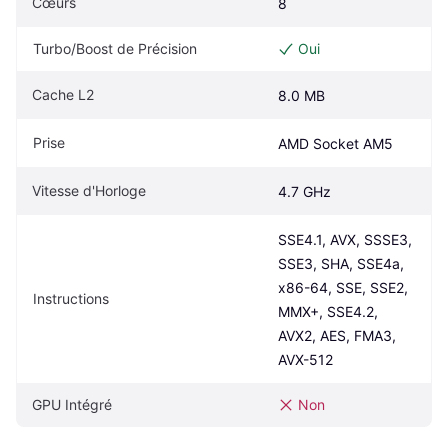
Cœurs
8
Turbo/Boost de Précision
Oui
Cache L2
8.0 MB
Prise
AMD Socket AM5
Vitesse d'Horloge
4.7 GHz
SSE4.1, AVX, SSSE3, 
SSE3, SHA, SSE4a, 
x86-64, SSE, SSE2, 
Instructions
MMX+, SSE4.2, 
AVX2, AES, FMA3, 
AVX-512
GPU Intégré
Non