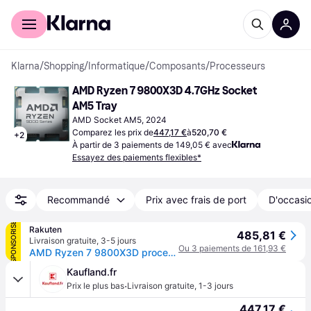
Acheter avec Klarna
Espace entreprises
Klarna
/
Shopping
/
Informatique
/
Composants
/
Processeurs
AMD Ryzen 7 9800X3D 4.7GHz Socket 
AM5 Tray
AMD Socket AM5, 2024
Comparez les prix de
447,17 €
à
520,70 €
+
2
À partir de 3 paiements de 149,05 € avec
Essayez des paiements flexibles*
Recommandé
Prix avec frais de port
D'occasio
SPONSORISÉ
Rakuten
485,81 €
Livraison gratuite
,
3-5 jours
Ou 3 paiements de 161,93 €
AMD Ryzen 7 9800X3D processeur 4,7 GHz 96 Mo L3 Plateau
Kaufland.fr
·
Prix le plus bas
Livraison gratuite
,
1-3 jours
447,17 €