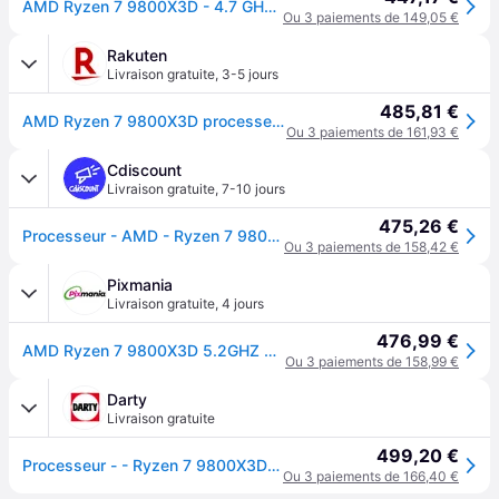
AMD Ryzen 7 9800X3D - 4.7 GHz - 8 Kerne - 16 Threads
Ou 3 paiements de 149,05 €
Rakuten
Livraison gratuite
,
3-5 jours
485,81 €
AMD Ryzen 7 9800X3D processeur 4,7 GHz 96 Mo L3 Plateau
Ou 3 paiements de 161,93 €
Cdiscount
Livraison gratuite
,
7-10 jours
475,26 €
Processeur - AMD - Ryzen 7 9800X3D - 8 coeurs - 4.7 GHz / 5.2 GHz - Tray
Ou 3 paiements de 158,42 €
Pixmania
Livraison gratuite
,
4 jours
476,99 €
AMD Ryzen 7 9800X3D 5.2GHZ AM5 8C/16T 120W 104Mo TRAY - Neuf
Ou 3 paiements de 158,99 €
Darty
Livraison gratuite
499,20 €
Processeur - - Ryzen 7 9800X3D - 8 coeurs - 4.7 GHz / 5.2 GHz - Tray
Ou 3 paiements de 166,40 €