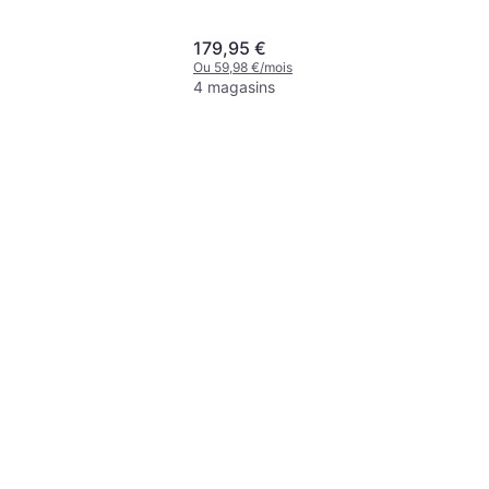
179,95 €
Ou 59,98 €/mois
4 magasins
LDS11DM 3 Pale
ur, Oscillant, Minuterie,
de
ois