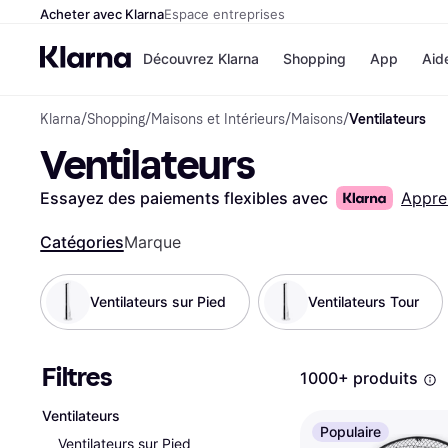
Acheter avec Klarna
Espace entreprises
Découvrez Klarna
Shopping
App
Aid
Klarna
/
Shopping
/
Maisons et Intérieurs
/
Maisons
/
Ventilateurs
Options de paiem
Magasins
Ventilateurs
Toutes les options d
Cdiscoun
paiement
Airbnb
Payer maintenant
Booking.
Essayez des paiements flexibles avec
Appre
Paiement en 3 fois
Temu
Paiement à 30 jours
JD Sport
Catégories
Marque
Klarna sur Apple Pa
Ventilateurs sur Pied
Ventilateurs Tour
Voir tous les
Filtres
1000+ produits
Ventilateurs
Populaire
Ventilateurs sur Pied