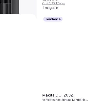
Ou 40,35 €/mois
1 magasin
Tendance
000 Series Tower
ur, Boutons Tactiles,
uterie, Oscillant,
, Silencieux (28 dB)
 stock
Makita DCF203Z
Ventilateur de bureau, Minuterie,
Oscillant, Inclinable