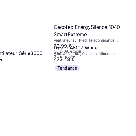
Cecotec EnergySilence 1040
SmartExtreme
Ventilateur sur Pied, Télécommande,
Minuterie, Oscillant
73,99 €
Dyson AM07 White
Ou 24,66 €/mois
ntilateur Série3000
Ventilateur Tour, Oscillant, Minuterie,
2 magasins
Télécommande
472,48 €
1
Rupture de stock
ur Pied, Télécommande
Tendance
 stock