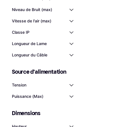
Niveau de Bruit (max)
Vitesse de l'air (max)
Classe IP
Longueur de Lame
Longueur du Câble
Source d'alimentation
Tension
Puissance (Max)
Meaco Sefte 10 Ve
Dimensions
sur pied
Ventilateur sur Pied, Osci
Télécommande, Minuterie
172,16 €
Hauteur