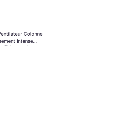
entilateur Colonne
ssement Intense
our, Télécommande,
0
uterie
ois