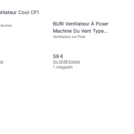
tilateur Cool CF1
BURI Ventilateur À Poser
e bureau
Machine Du Vent Type
Ventilateur sur Pied
Oscillant 40w Blanc
59 €
is
Ou 19,66 €/mois
1 magasin