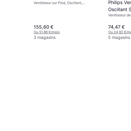
Philips Ve
Ventilateur sur Pied, Oscillant,
Télécommande, Minuterie, Silencieux
Oscillant 
(23 dB)
Ventilateur d
155,60 €
74,47 €
Ou 51,86 €/mois
Ou 24,82 €/m
3 magasins
5 magasins
lence 530
lécommande,