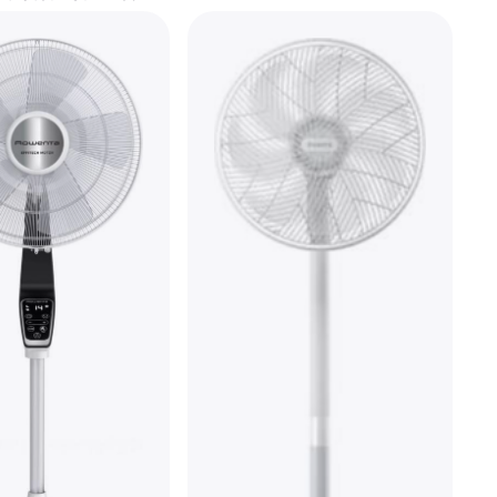
45 W
r Pied, Oscillant
ois