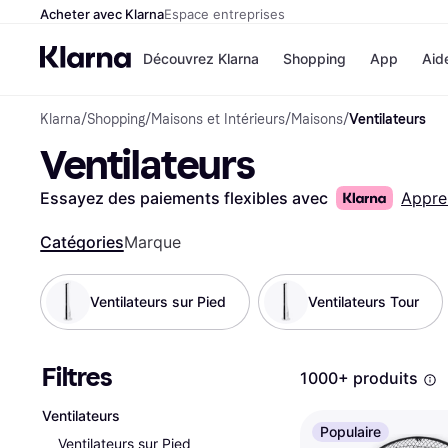
Acheter avec Klarna
Espace entreprises
Découvrez Klarna
Shopping
App
Aid
Klarna
/
Shopping
/
Maisons et Intérieurs
/
Maisons
/
Ventilateurs
Options de paiement
Magasins
Ventilateurs
Toutes les options de 
Cdiscoun
Payer maintenant
Airbnb
Paiement en 3 fois
Booking.
Essayez des paiements flexibles avec
Appre
Paiement à 30 jours
Temu
Klarna sur Apple Pay
JD Sports
Catégories
Marque
Ventilateurs sur Pied
Ventilateurs Tour
Voir tous les
Filtres
1000+ produits
Ventilateurs
Populaire
Ventilateurs sur Pied