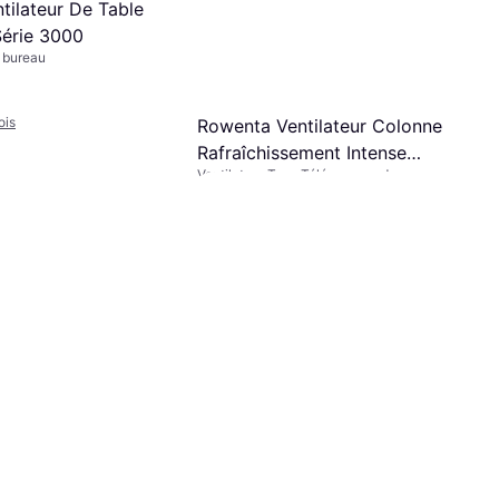
ntilateur De Table
Série 3000
e bureau
ois
Rowenta Ventilateur Colonne
Rafraîchissement Intense
Ventilateur Tour, Télécommande,
VU6220F0
Oscillant, Minuterie
58,99 €
69,99 €
Ou 19,66 €/mois
6 magasins