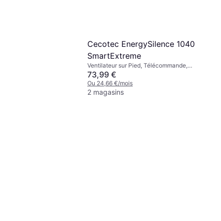
Cecotec EnergySilence 1040
SmartExtreme
Ventilateur sur Pied, Télécommande,
Minuterie, Oscillant
73,99 €
Ou 24,66 €/mois
2 magasins
te 10 Ventilateur
 Pied, Oscillant,
 Minuterie, Silencieux