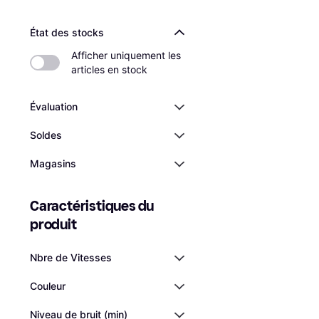
État des stocks
Afficher uniquement les 
articles en stock
Évaluation
Soldes
Magasins
Caractéristiques du 
produit
Cecotec EnergySi
Nbre de Vitesses
PowerConnected
Ventilateur sur Pied, Té
Couleur
Oscillant, Minuterie
39,99 €
44,90 €
Ou 13,33 €/mois
Niveau de bruit (min)
3 magasins