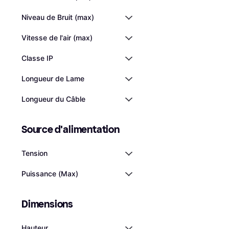
Niveau de Bruit (max)
Vitesse de l'air (max)
Classe IP
Longueur de Lame
Longueur du Câble
Philips Série 7000
Colonne Intellige
Source d'alimentation
Ventilateur Tour
159,99 €
Rupture de stock
Tension
Puissance (Max)
Dimensions
Hauteur