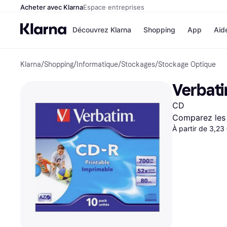
Acheter avec Klarna
Espace entreprises
Découvrez Klarna
Shopping
App
Aid
Klarna
/
Shopping
/
Informatique
/
Stockages
/
Stockage Optique
Options de paiem
Magasins
Toutes les options d
Cdiscoun
Verbati
paiement
Airbnb
Payer maintenant
Booking.
CD
Paiement en 3 fois
Temu
Paiement à 30 jours
JD Sport
Comparez les 
Klarna sur Apple Pa
À partir de 3,23
Voir tous les