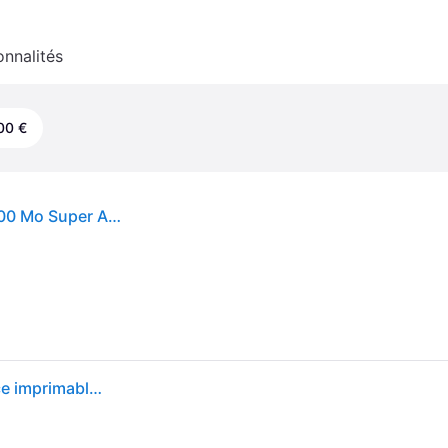
onnalités
00 €
CD-R Imprimable VERBATIM - 80 min 52x (10) - 700 Mo Super Azo
Verbatim - 10 x CD-R - 700 Mo (80 min) 52x - surface imprimable par jet d'encre, surface imprimable large - boîtier CD