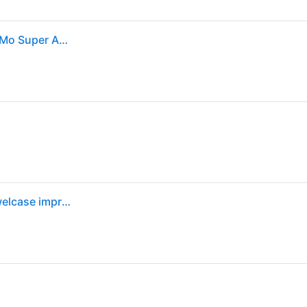
CD-R Imprimable VERBATIM - 80 min 52x (10) - 700 Mo Super Azo
CD-R 80 vierge 700 Mo Verbatim 43325 10 pc(s) jewelcase imprimable