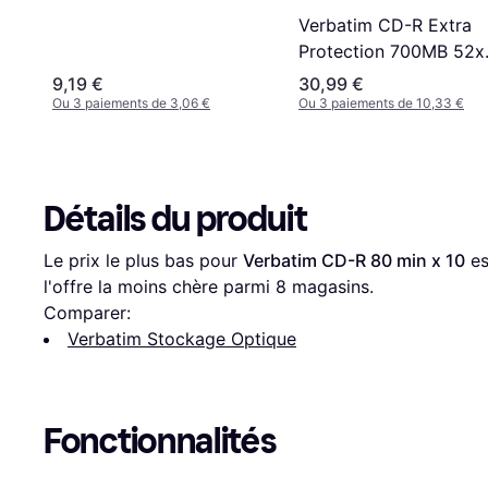
Spindle 25-Pack
Verbatim CD-R Extra
Protection 700MB 52x
Spindle 100-Pack
9,19 €
30,99 €
Ou 3 paiements de 3,06 €
Ou 3 paiements de 10,33 €
Détails du produit
Le prix le plus bas pour 
Verbatim CD-R 80 min x 10
 es
l'offre la moins chère parmi 
8
 magasins.
Comparer:
Verbatim Stockage Optique
Fonctionnalités