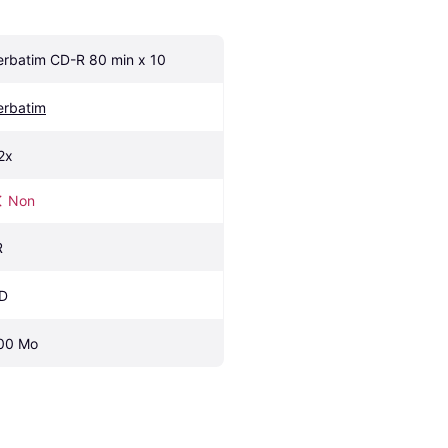
erbatim CD-R 80 min x 10
erbatim
2x
Non
R
D
00 Mo