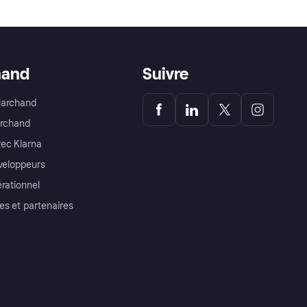
hand
Suivre
Marchand
archand
ec Klarna
éveloppeurs
érationnel
es et partenaires